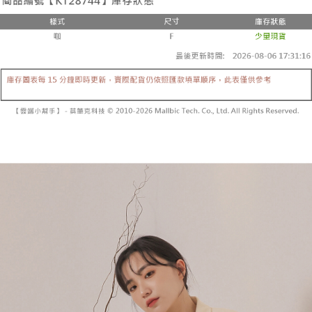
3.注文するときのお支払いは不要です。商品はご指定の住所に配送されま
4. 注文成立後30分以内に確認取引を行わない場合や審査が通過しない場
す。
全家取貨付款
合、注文は自動的にキャンセルされます。「転専審査」に未通過の状況が
4.ご注文が完了すると、携帯に支払い通知のSMSが届きます。アプリ会員
発生した場合は、システムの評価基準に達していないことを意味し、評価
配送毎にNT$60、NT$1,800以上で送料無料
の場合は、AFTEE アプリプッシュ通知が届きます。
内容についての説明はいたしかねます。
5.商品受け取り時のお支払いは不要です。商品を確かめてから、SMSまた
付款後全家取貨
はアプリの通知に従って、4大コンビニ、またはATM/オンラインバンキン
グでお支払いください。
配送毎にNT$60、NT$1,600以上で送料無料
【支払い方法の説明】
1. 分割払いの金額は電信請求書に統合されず、「OP Pay Later」は毎月の
代金納付期限は最短で 14 日以内ですので、ご注意ください。AFTEE アプ
已關閉，請勿下單
締め日後に支払いリマインダーのSMSを送信します。
リをダウンロードして AFTEE 会員になるとお支払い期限を最長 45 日以内
2. SMSのリンクを通じて請求書を開いた後、「コンビニバーコード／台湾
配送毎にNT$10,000
まで延長できます。
大直営店舗／銀行振込／街口支払い／iPASS MONEY」などのチャネルで
支払いを選択できます。
已關閉，請勿下單(付取)
お支払期限は、ショップが請求した期日と、AFTEEで延長できる日数をも
とに計算されます。AFTEEで注文すると、商品を受け取るまで支払い期限
配送毎にNT$10,000
【注意事項】
を延長できますが、商品を期限内に受け取れない場合があります（例：予
1. 本サービスは「台湾大哥大株式会社」（以下「当社」といいます）によ
約商品や商品到着日が比較的遅い商品）。そのため、商品到着の有無に関
7-11取貨付款
って提供され、ユーザーが取引時に本サービスを通じて商品やサービスを
わらず、AFTEEで指定された期限内にお支払いください。
購入できるようにし、店舗が売買／分割払い売買の債権を当社に譲渡した
配送毎にNT$60、NT$1,800以上で送料無料
後、契約に基づいて当社の請求書で帳款を支払うことになります。
二、支払い限度額
2. 「OP Pay Later」を利用する契約関係の目的から、店舗はあなたの個人
付款後7-11取貨
1.初回 AFTEEを ご利用の際に、認証結果及び当社の審査の結果に基づ
情報（名前、電話または住所を含む）を台湾大哥大に提供し、収集、処理
き、限度額が設定されます。
配送毎にNT$60、NT$1,600以上で送料無料
および利用するために、当社があなた本人と分割請求書に必要な情報の確
2.決済金額は最低NT$20です。
認、照合および修正を行います。
3.現在、台湾の会員のみご利用いただけます。
宅配
3. 完全なユーザーサービス規約については、以下のリンクを参照してくだ
さい：
https://oppay.tw/userRule
三、利用規約「AFTEE代金後払い」（以下当サービスという）はネットプ
配送毎にNT$100、NT$2,500以上で送料無料