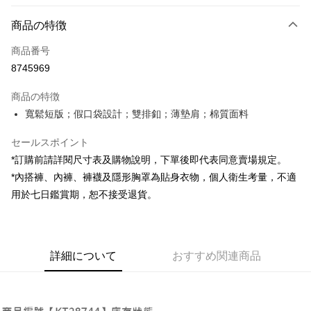
お支払い方法
商品の特徴
クレジットカード1回払い
商品番号
コンビニ店頭代金引換
8745969
LINE Pay
商品の特徴
Apple Pay
寬鬆短版；假口袋設計；雙排釦；薄墊肩；棉質面料
JKOPAY
セールスポイント
*訂購前請詳閱尺寸表及購物說明，下單後即代表同意賣場規定。
Google Pay
*內搭褲、內褲、褲襪及隱形胸罩為貼身衣物，個人衛生考量，不適
OP Pay Later
用於七日鑑賞期，恕不接受退貨。
説明
【OP Pay Later 使用説明】
AFTEE代金後払い
1. 本サービスは台湾大哥大によって提供され、台湾大哥大のユーザーは追
加の申請なしで即時に利用可能です。
説明
詳細について
おすすめ関連商品
2. 支払い方法で「OP Pay Later」を選択すると、注文が成立した後に自動
一、 AFTEE代金後払いについて
的に OP Pay Later の取引プロセスに移行し、携帯番号を確認後、分割払
ATM払い
1.お支払い方法でAFTEE代金後払いを選択すると、携帯電話認証ウィンド
いの回数や支払い期限を選択し、支払いを確認すると取引が完了します。
ウが表示されます。
3. 実際の承認額、分割回数および費用については、後続の取引確認ページ
2.SMSで認証してお支払い手続を進めてください。
配送方法
を基準とします。