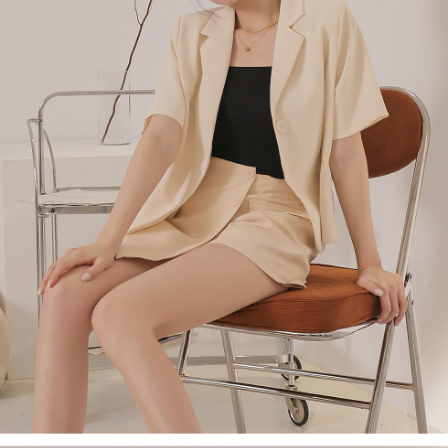
ロテクションズ（以下 AFTEE という）が提供し、AFTEEが代金を徴収し
ます。当サービスご利用の際に提供しなければならない個人情報（注文者
國家/地區配送
送料を確認
の氏名、電話番号、受取人の氏名、電話番号、受取人住所を含むがこれに
限らない）は、AFTEEに渡され当サービスで必要な範囲内で利用されま
す。AFTEEの個人情報の収集、処理、利用について、詳細はAFTEE公式ホ
ームページの『個人情報の収集、処理及び利用に関する声明』をご参照く
ださい（
https://aftee.tw/privacypolicy/
）。
AFTEEの初回ご利用の際に、審査を通過すれば、最高額がNT$10,000にな
ります。支払い期限を過ぎた場合、その金額に基づいて年利20%の遅延滞
納金が加算されます。未成年の利用者は、事前に法定代理人または後見人
の同意を得ればAFTEEをご利用いただけます。
個人情報の処理、利用について疑問がある、または関連する法律の権利を
行使したい場合は、ネットプロテクションズ
cs_tw@netprotections.co.jp
にご連絡ください。上記に示した個人情報を、必要な購入注文書とあわせ
てAFTEEにご提供いただく、またはAFTEEにあなたの個人情報の収集、処
理、利用を許可することににご同意いただけない場合は、当サービスを選
択しないでください。