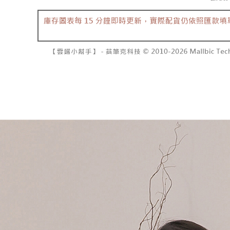
資料（包
是否繳費成
已關閉，請
用，由本
付客戶支
每筆NT$10
3.完整用
【注意事
7-11取貨
１．透過由
交易，需
每筆NT$6
求債權轉
２．關於
付款後7-1
https://aft
每筆NT$6
３．未成
「AFTE
宅配
任。
４．使用「
每筆NT$1
即時審查
結果請求
國家/地區
５．嚴禁
形，恩沛
動。