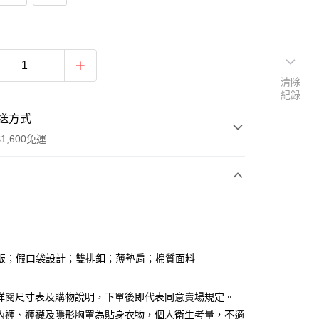
清除
紀錄
送方式
1,600免運
次付款
付款
版；假口袋設計；雙排釦；薄墊肩；棉質面料
請詳閱尺寸表及購物說明，下單後即代表同意賣場規定。
、內褲、褲襪及隱形胸罩為貼身衣物，個人衛生考量，不適