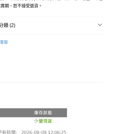
鑑賞期，恕不接受退貨。
y
分期
類 (2)
你分期使用說明】
享後付
由台灣大哥大提供，台灣大哥大用戶可立即使用無須另外申請。
推薦
式選擇「大哥付你分期」，訂單成立後會自動跳轉到大哥付的交易
客服
證手機門號後，選擇欲分期的期數、繳款截止日，確認付款後即
◖ 西裝外套 ◗
FTEE先享後付」】
。
先享後付是「在收到商品之後才付款」的支付方式。 讓您購物簡單
准額度、可分期數及費用金額請依後續交易確認頁面所載為準。
心！
立30分鐘內，如未前往確認交易或遇審核未通過，訂單將自動取
：不需註冊會員、不需綁卡、不需儲值。
「轉專審核」未通過狀況，表示未達大哥付你分期系統評分，恕
：只要手機號碼，簡訊認證，即可結帳。
評估內容。
：先確認商品／服務後，再付款。
式說明】
付款
項不併入電信帳單，「大哥付你分期」於每月結算日後寄送繳費提
EE先享後付」結帳流程】
0，滿NT$1,800(含以上)免運費
方式選擇「AFTEE先享後付」後，將跳轉至「AFTEE先享後
訊連結打開帳單後，可選擇「超商條碼／台灣大直營門市／銀行轉
頁面，進行簡訊認證並確認金額後，即可完成結帳。
付／iPASS MONEY」等通路繳費。
家取貨
成立數日內，您將收到繳費通知簡訊。
費通知簡訊後14天內，點擊此簡訊中的連結，可透過四大超商
0，滿NT$1,600(含以上)免運費
項】
網路銀行／等多元方式進行付款，方視為交易完成。
係由「台灣大哥大股份有限公司」（以下簡稱本公司）所提供，讓
：結帳手續完成當下不需立刻繳費，但若您需要取消訂單，請聯
請勿下單
易時，得透過本服務購買商品或服務，並由商店將買賣／分期付
的店家。未經商家同意取消之訂單仍視為有效，需透過AFTEE
金債權讓與本公司後，依約使用本公司帳單繳交帳款。
繳納相關費用。
,000
意付款使用「大哥付你分期」之契約關係目的，商店將以您的個人
否成功請以「AFTEE先享後付 」之結帳頁面顯示為準，若有關於