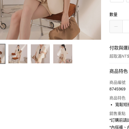
數量
付款與運
超取滿NT$
付款方式
商品特色
信用卡一
商品編號
8745969
超商取貨
商品特色
LINE Pay
寬鬆短
Apple Pay
銷售重點
*訂購前
街口支付
*內搭褲