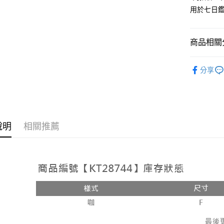
用於七日
Google Pa
大哥付你
相關說明
商品相關分
【大哥付
AFTEE先
1.本服務
人氣商品
2.付款方
相關說明
分享
流程，驗
【外著】
【關於「A
ATM付款
完成交易
AFTEE
3.實際核
便利好安
4.訂單成
１．簡單
消。如遇
２．便利
運送方式
無法說明
３．安心
說明
相關推薦
【繳款方
全家取貨
1.分期款
【「AFT
醒簡訊。
每筆NT$6
１．於結帳
2.透過簡
付」結帳
帳／街口支
付款後全
２．訂單
３．收到繳
每筆NT$6
【注意事
／ATM／
1.本服務
※ 請注意
已關閉，
用戶於交
絡購買商品
款買賣價
先享後付
每筆NT$10
2.基於同
※ 交易是