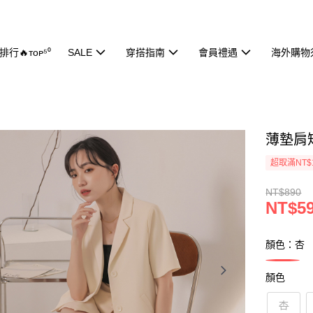
行🔥ᴛᴏᴘ⁵⁰
SALE
穿搭指南
會員禮遇
海外購物
薄墊肩短
超取滿NT$
NT$890
NT$5
顏色：杏
顏色
杏