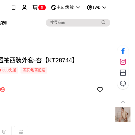
0
中文 (繁體)
TWD
須知
袖西裝外套-杏【KT28744】
1,600免運
國家/地區配送
99
咖
黑