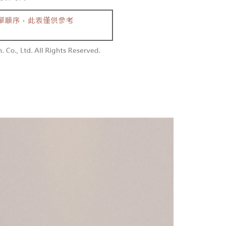
含姓名、電話或地址）提供予台灣大哥大進項蒐集、處理及利
功／繳費後需取消欲退款等相關疑問，請聯繫「AFTEE先享後
勿下單(付取)
公司與您本人進行分期帳單所需資料之確認、核對及更正。
援中心」
https://netprotections.freshdesk.com/support/home
,000
戶服務條款，請詳閱以下連結：
https://oppay.tw/userRule
項】
付款
恩沛科技股份有限公司提供之「AFTEE先享後付」服務完成之
依本服務之必要範圍內提供個人資料，並將交易相關給付款項請
0，滿NT$1,800(含以上)免運費
讓予恩沛科技股份有限公司。
個人資料處理事宜，請瀏覽以下網址：
1取貨
ee.tw/terms/#terms3
0，滿NT$1,600(含以上)免運費
年的使用者請事先徵得法定代理人或監護人之同意方可使用
E先享後付」，若未經同意申辦者引起之損失，本公司不負相關責
AFTEE先享後付」時，將依據個別帳號之用戶狀況，依本公司
00，滿NT$2,500(含以上)免運費
核予不同之上限額度；若仍有額度不足之情形，本公司將視審查
用戶進行身份認證。
配送
查看運費
一人註冊多個帳號或使用他人資訊註冊。若發現惡意使用之情
科技股份有限公司將有權停止該用戶之使用額度並採取法律行