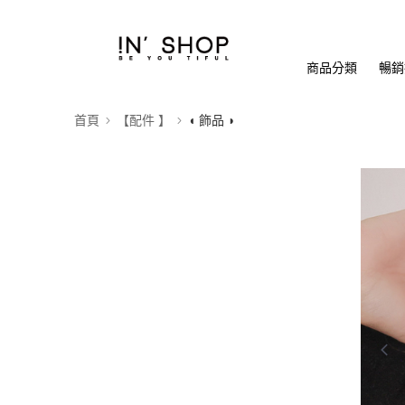
商品分類
暢銷排
首頁
【配件 】
◖ 飾品 ◗