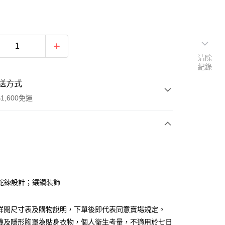
清除
紀錄
送方式
1,600免運
次付款
付款
蛇鍊設計；鑲鑽裝飾
請詳閱尺寸表及購物說明，下單後即代表同意賣場規定。
褲襪及隱形胸罩為貼身衣物，個人衛生考量，不適用於七日