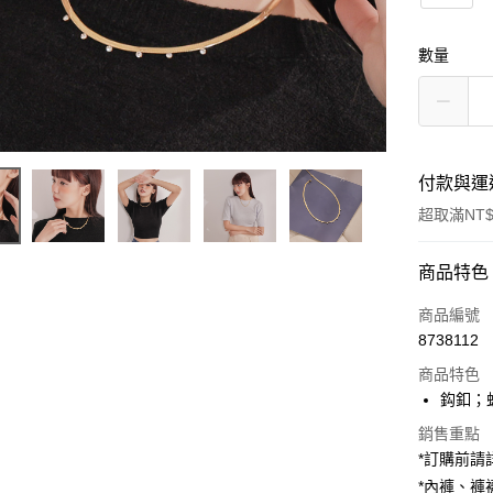
數量
付款與運
超取滿NT$
付款方式
商品特色
信用卡一
商品編號
8738112
超商取貨
商品特色
LINE Pay
鈎釦；
Apple Pay
銷售重點
*訂購前
街口支付
*內褲、