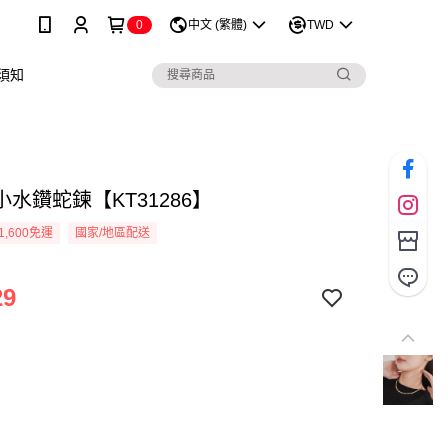
0
中文 (繁體)
TWD
須知
水鑽蛇鍊【KT31286】
1,600免運
國家/地區配送
29