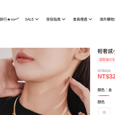
行🔥ᴛᴏᴘ⁵⁰
SALE
穿搭指南
會員禮遇
海外購物
輕奢感小
超取滿NT$
NT$620
NT$3
顏色：金
顏色
金