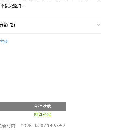
恕不接受退貨。
y
分期
類 (2)
你分期使用說明】
享後付
由台灣大哥大提供，台灣大哥大用戶可立即使用無須另外申請。
◖ 飾品 ◗
式選擇「大哥付你分期」，訂單成立後會自動跳轉到大哥付的交易
客服
證手機門號後，選擇欲分期的期數、繳款截止日，確認付款後即
推薦
FTEE先享後付」】
。
先享後付是「在收到商品之後才付款」的支付方式。 讓您購物簡單
准額度、可分期數及費用金額請依後續交易確認頁面所載為準。
心！
立30分鐘內，如未前往確認交易或遇審核未通過，訂單將自動取
：不需註冊會員、不需綁卡、不需儲值。
「轉專審核」未通過狀況，表示未達大哥付你分期系統評分，恕
：只要手機號碼，簡訊認證，即可結帳。
評估內容。
：先確認商品／服務後，再付款。
式說明】
付款
項不併入電信帳單，「大哥付你分期」於每月結算日後寄送繳費提
EE先享後付」結帳流程】
0，滿NT$1,800(含以上)免運費
方式選擇「AFTEE先享後付」後，將跳轉至「AFTEE先享後
訊連結打開帳單後，可選擇「超商條碼／台灣大直營門市／銀行轉
頁面，進行簡訊認證並確認金額後，即可完成結帳。
付／iPASS MONEY」等通路繳費。
家取貨
成立數日內，您將收到繳費通知簡訊。
費通知簡訊後14天內，點擊此簡訊中的連結，可透過四大超商
0，滿NT$1,600(含以上)免運費
項】
網路銀行／等多元方式進行付款，方視為交易完成。
係由「台灣大哥大股份有限公司」（以下簡稱本公司）所提供，讓
：結帳手續完成當下不需立刻繳費，但若您需要取消訂單，請聯
請勿下單
易時，得透過本服務購買商品或服務，並由商店將買賣／分期付
的店家。未經商家同意取消之訂單仍視為有效，需透過AFTEE
金債權讓與本公司後，依約使用本公司帳單繳交帳款。
繳納相關費用。
,000
意付款使用「大哥付你分期」之契約關係目的，商店將以您的個人
否成功請以「AFTEE先享後付 」之結帳頁面顯示為準，若有關於