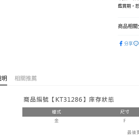
鑑賞期，
Google Pa
大哥付你
相關說明
商品相關分
【大哥付
AFTEE先
1.本服務
【配件 】
2.付款方
相關說明
分享
流程，驗
人氣商品
【關於「A
ATM付款
完成交易
AFTEE
3.實際核
便利好安
4.訂單成
１．簡單
消。如遇
２．便利
運送方式
無法說明
３．安心
說明
相關推薦
【繳款方
全家取貨
1.分期款
【「AFT
醒簡訊。
每筆NT$6
１．於結帳
2.透過簡
付」結帳
帳／街口支
付款後全
２．訂單
３．收到繳
每筆NT$6
【注意事
／ATM／
1.本服務
※ 請注意
已關閉，
用戶於交
絡購買商品
款買賣價
先享後付
每筆NT$10
2.基於同
※ 交易是