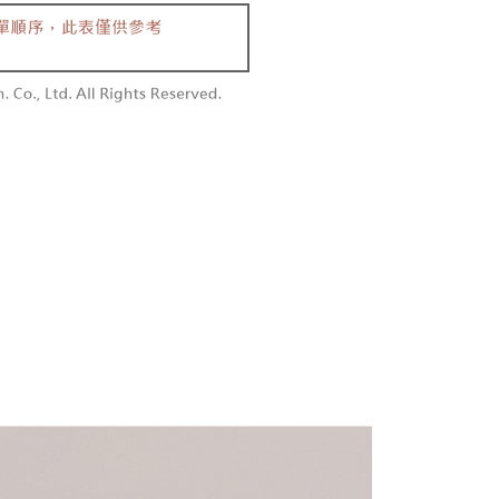
含姓名、電話或地址）提供予台灣大哥大進項蒐集、處理及利
功／繳費後需取消欲退款等相關疑問，請聯繫「AFTEE先享後
勿下單(付取)
公司與您本人進行分期帳單所需資料之確認、核對及更正。
援中心」
https://netprotections.freshdesk.com/support/home
,000
戶服務條款，請詳閱以下連結：
https://oppay.tw/userRule
項】
付款
恩沛科技股份有限公司提供之「AFTEE先享後付」服務完成之
依本服務之必要範圍內提供個人資料，並將交易相關給付款項請
0，滿NT$1,800(含以上)免運費
讓予恩沛科技股份有限公司。
個人資料處理事宜，請瀏覽以下網址：
1取貨
ee.tw/terms/#terms3
0，滿NT$1,600(含以上)免運費
年的使用者請事先徵得法定代理人或監護人之同意方可使用
E先享後付」，若未經同意申辦者引起之損失，本公司不負相關責
AFTEE先享後付」時，將依據個別帳號之用戶狀況，依本公司
00，滿NT$2,500(含以上)免運費
核予不同之上限額度；若仍有額度不足之情形，本公司將視審查
用戶進行身份認證。
配送
查看運費
一人註冊多個帳號或使用他人資訊註冊。若發現惡意使用之情
科技股份有限公司將有權停止該用戶之使用額度並採取法律行