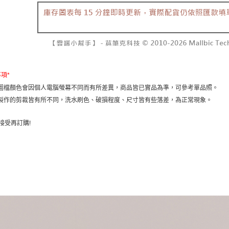
資料（包
是否繳費成
已關閉，請
用，由本
付客戶支
每筆NT$10
3.完整用
【注意事
7-11取貨
１．透過由
交易，需
每筆NT$6
求債權轉
２．關於
付款後7-1
事項
*
https://aft
圖檔顏色會因個人電腦螢幕不同而有所差異，商品皆已實品為準，可參考單品照。
每筆NT$6
３．未成
製作的剪裁皆有所不同，洗水刷色、破損程度、尺寸皆有些落差，為正常現象。
「AFTE
宅配
任。
４．使用「
每筆NT$1
接受再訂購
!
即時審查
結果請求
國家/地區
５．嚴禁
形，恩沛
動。