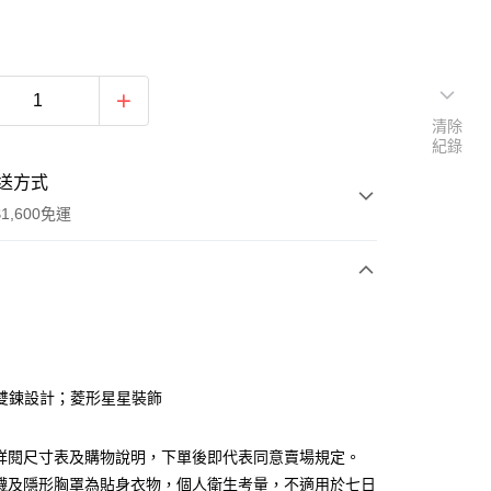
清除
紀錄
送方式
1,600免運
次付款
付款
雙鍊設計；菱形星星裝飾
請詳閱尺寸表及購物說明，下單後即代表同意賣場規定。
褲襪及隱形胸罩為貼身衣物，個人衛生考量，不適用於七日