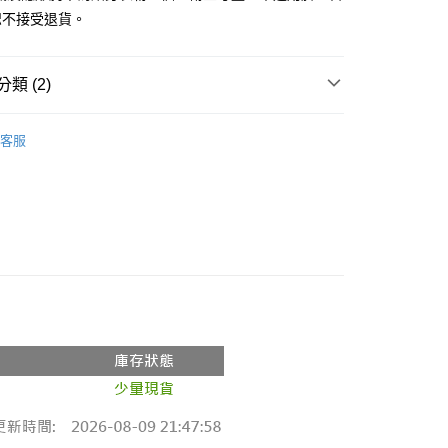
恕不接受退貨。
y
分期
類 (2)
你分期使用說明】
享後付
由台灣大哥大提供，台灣大哥大用戶可立即使用無須另外申請。
◖ 飾品 ◗
式選擇「大哥付你分期」，訂單成立後會自動跳轉到大哥付的交易
客服
證手機門號後，選擇欲分期的期數、繳款截止日，確認付款後即
推薦
FTEE先享後付」】
。
先享後付是「在收到商品之後才付款」的支付方式。 讓您購物簡單
准額度、可分期數及費用金額請依後續交易確認頁面所載為準。
心！
立30分鐘內，如未前往確認交易或遇審核未通過，訂單將自動取
：不需註冊會員、不需綁卡、不需儲值。
「轉專審核」未通過狀況，表示未達大哥付你分期系統評分，恕
：只要手機號碼，簡訊認證，即可結帳。
評估內容。
：先確認商品／服務後，再付款。
式說明】
付款
項不併入電信帳單，「大哥付你分期」於每月結算日後寄送繳費提
EE先享後付」結帳流程】
0，滿NT$1,800(含以上)免運費
方式選擇「AFTEE先享後付」後，將跳轉至「AFTEE先享後
訊連結打開帳單後，可選擇「超商條碼／台灣大直營門市／銀行轉
頁面，進行簡訊認證並確認金額後，即可完成結帳。
付／iPASS MONEY」等通路繳費。
家取貨
成立數日內，您將收到繳費通知簡訊。
費通知簡訊後14天內，點擊此簡訊中的連結，可透過四大超商
0，滿NT$1,600(含以上)免運費
項】
網路銀行／等多元方式進行付款，方視為交易完成。
係由「台灣大哥大股份有限公司」（以下簡稱本公司）所提供，讓
：結帳手續完成當下不需立刻繳費，但若您需要取消訂單，請聯
請勿下單
易時，得透過本服務購買商品或服務，並由商店將買賣／分期付
的店家。未經商家同意取消之訂單仍視為有效，需透過AFTEE
金債權讓與本公司後，依約使用本公司帳單繳交帳款。
繳納相關費用。
,000
意付款使用「大哥付你分期」之契約關係目的，商店將以您的個人
否成功請以「AFTEE先享後付 」之結帳頁面顯示為準，若有關於