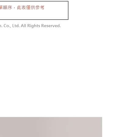
含姓名、電話或地址）提供予台灣大哥大進項蒐集、處理及利
功／繳費後需取消欲退款等相關疑問，請聯繫「AFTEE先享後
勿下單(付取)
公司與您本人進行分期帳單所需資料之確認、核對及更正。
援中心」
https://netprotections.freshdesk.com/support/home
,000
戶服務條款，請詳閱以下連結：
https://oppay.tw/userRule
項】
付款
恩沛科技股份有限公司提供之「AFTEE先享後付」服務完成之
依本服務之必要範圍內提供個人資料，並將交易相關給付款項請
0，滿NT$1,800(含以上)免運費
讓予恩沛科技股份有限公司。
個人資料處理事宜，請瀏覽以下網址：
1取貨
ee.tw/terms/#terms3
0，滿NT$1,600(含以上)免運費
年的使用者請事先徵得法定代理人或監護人之同意方可使用
E先享後付」，若未經同意申辦者引起之損失，本公司不負相關責
AFTEE先享後付」時，將依據個別帳號之用戶狀況，依本公司
00，滿NT$2,500(含以上)免運費
核予不同之上限額度；若仍有額度不足之情形，本公司將視審查
用戶進行身份認證。
配送
查看運費
一人註冊多個帳號或使用他人資訊註冊。若發現惡意使用之情
科技股份有限公司將有權停止該用戶之使用額度並採取法律行