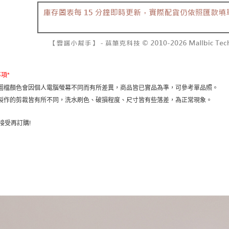
資料（包
是否繳費成
已關閉，請
用，由本
付客戶支
每筆NT$10
3.完整用
【注意事
7-11取貨
１．透過由
交易，需
每筆NT$6
求債權轉
２．關於
付款後7-1
事項
*
https://aft
圖檔顏色會因個人電腦螢幕不同而有所差異，商品皆已實品為準，可參考單品照。
每筆NT$6
３．未成
製作的剪裁皆有所不同，洗水刷色、破損程度、尺寸皆有些落差，為正常現象。
「AFTE
宅配
任。
４．使用「
每筆NT$1
接受再訂購
!
即時審查
結果請求
國家/地區
５．嚴禁
形，恩沛
動。