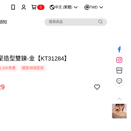
0
中文 (繁體)
TWD
須知
造型雙鍊-金【KT31284】
1,600免運
國家/地區配送
29