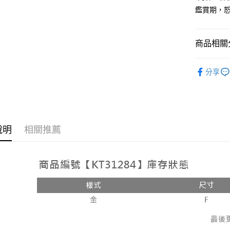
鑑賞期，
Google Pa
大哥付你
相關說明
商品相關分
【大哥付
AFTEE先
1.本服務
【配件 】
2.付款方
相關說明
分享
流程，驗
人氣商品
【關於「A
ATM付款
完成交易
AFTEE
3.實際核
便利好安
4.訂單成
１．簡單
消。如遇
２．便利
運送方式
無法說明
３．安心
說明
相關推薦
【繳款方
全家取貨
1.分期款
【「AFT
醒簡訊。
每筆NT$6
１．於結帳
2.透過簡
付」結帳
帳／街口支
付款後全
２．訂單
３．收到繳
每筆NT$6
【注意事
／ATM／
1.本服務
※ 請注意
已關閉，
用戶於交
絡購買商品
款買賣價
先享後付
每筆NT$10
2.基於同
※ 交易是