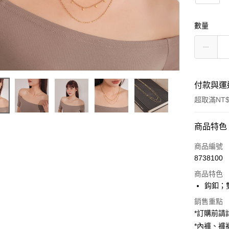
數量
付款與運
超取滿NT$
付款方式
商品特色
信用卡一
商品編號
8738100
超商取貨
商品特色
LINE Pay
鈎釦；
Apple Pay
銷售重點
*訂購前
街口支付
*內褲、