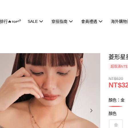
行🔥ᴛᴏᴘ⁵⁰
SALE
穿搭指南
會員禮遇
海外購物
菱形星星
超取滿NT$
NT$620
NT$3
顏色：金
顏色
金