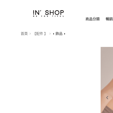
商品分類
暢銷排
首頁
【配件 】
◖ 飾品 ◗