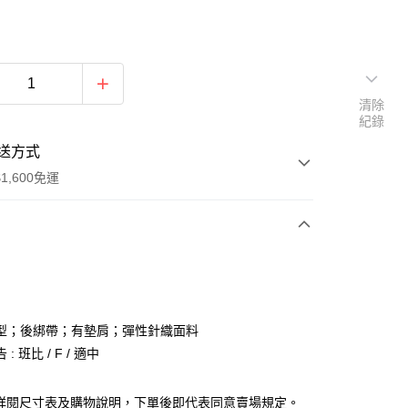
清除
紀錄
送方式
1,600免運
次付款
付款
型；後綁帶；有墊肩；彈性針織面料
: 班比 / F / 適中
請詳閱尺寸表及購物說明，下單後即代表同意賣場規定。