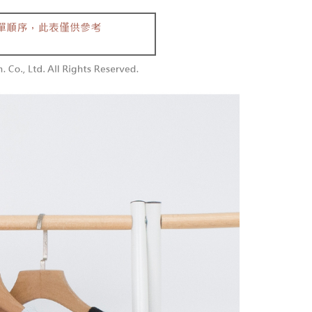
含姓名、電話或地址）提供予台灣大哥大進項蒐集、處理及利
功／繳費後需取消欲退款等相關疑問，請聯繫「AFTEE先享後
勿下單(付取)
公司與您本人進行分期帳單所需資料之確認、核對及更正。
援中心」
https://netprotections.freshdesk.com/support/home
,000
戶服務條款，請詳閱以下連結：
https://oppay.tw/userRule
項】
付款
恩沛科技股份有限公司提供之「AFTEE先享後付」服務完成之
依本服務之必要範圍內提供個人資料，並將交易相關給付款項請
0，滿NT$1,800(含以上)免運費
讓予恩沛科技股份有限公司。
個人資料處理事宜，請瀏覽以下網址：
1取貨
ee.tw/terms/#terms3
0，滿NT$1,600(含以上)免運費
年的使用者請事先徵得法定代理人或監護人之同意方可使用
E先享後付」，若未經同意申辦者引起之損失，本公司不負相關責
AFTEE先享後付」時，將依據個別帳號之用戶狀況，依本公司
00，滿NT$2,500(含以上)免運費
核予不同之上限額度；若仍有額度不足之情形，本公司將視審查
用戶進行身份認證。
配送
查看運費
一人註冊多個帳號或使用他人資訊註冊。若發現惡意使用之情
科技股份有限公司將有權停止該用戶之使用額度並採取法律行