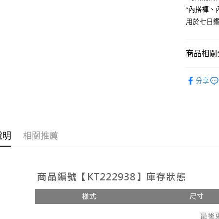
*內搭褲
Google Pa
用於七日
大哥付你
相關說明
【大哥付
商品相關分
AFTEE先
1.本服務
2.付款方
相關說明
人氣商品
流程，驗
【關於「A
分享
ATM付款
完成交易
AFTEE
【上衣】
3.實際核
便利好安
4.訂單成
１．簡單
➤𝙉𝙀𝙒 𝘼𝙍
消。如遇
２．便利
運送方式
無法說明
３．安心
【繳款方
全家取貨
說明
相關推薦
1.分期款
【「AFT
醒簡訊。
每筆NT$6
１．於結帳
2.透過簡
付」結帳
帳／街口支
付款後全
２．訂單
３．收到繳
每筆NT$6
【注意事
／ATM／
1.本服務
※ 請注意
已關閉，
用戶於交
絡購買商品
款買賣價
先享後付
每筆NT$10
2.基於同
※ 交易是