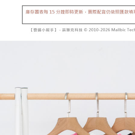
資料（包
是否繳費成
已關閉，請
用，由本
付客戶支
每筆NT$10
3.完整用
【注意事
7-11取貨
１．透過由
交易，需
每筆NT$6
求債權轉
２．關於
付款後7-1
https://aft
每筆NT$6
３．未成
「AFTE
宅配
任。
４．使用「
每筆NT$1
即時審查
結果請求
國家/地區
５．嚴禁
形，恩沛
動。