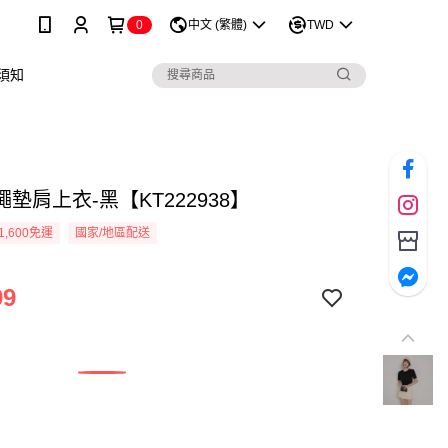
0
中文 (繁體)
TWD
須知
墊肩上衣-黑【KT222938】
1,600免運
國家/地區配送
99