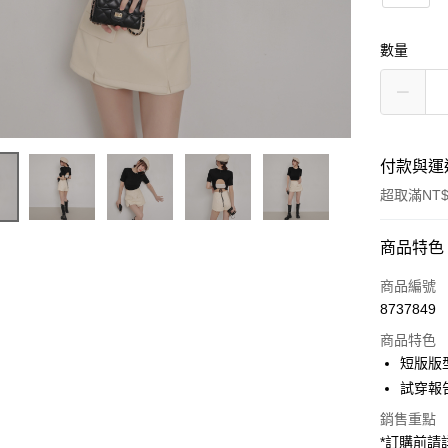
數量
付款與運
超取滿NT$
付款方式
商品特色
信用卡一
商品編號
8737849
超商取貨
商品特色
LINE Pay
短版版
試穿報告 
Apple Pay
銷售重點
街口支付
*訂購前