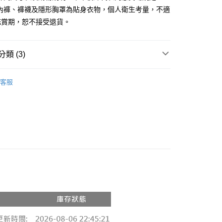
、內褲、褲襪及隱形胸罩為貼身衣物，個人衛生考量，不適
y
鑑賞期，恕不接受退貨。
分期
你分期使用說明】
類 (3)
享後付
由台灣大哥大提供，台灣大哥大用戶可立即使用無須另外申請。
式選擇「大哥付你分期」，訂單成立後會自動跳轉到大哥付的交易
推薦
證手機門號後，選擇欲分期的期數、繳款截止日，確認付款後即
FTEE先享後付」】
客服
。
先享後付是「在收到商品之後才付款」的支付方式。 讓您購物簡單
◖ 針織上衣 ◗
准額度、可分期數及費用金額請依後續交易確認頁面所載為準。
心！
立30分鐘內，如未前往確認交易或遇審核未通過，訂單將自動取
：不需註冊會員、不需綁卡、不需儲值。
𝙍𝙄𝙑𝘼𝙇²⁵
ɴᴇᴡ ₍ 春夏新品 ₎
「轉專審核」未通過狀況，表示未達大哥付你分期系統評分，恕
：只要手機號碼，簡訊認證，即可結帳。
評估內容。
：先確認商品／服務後，再付款。
式說明】
付款
項不併入電信帳單，「大哥付你分期」於每月結算日後寄送繳費提
EE先享後付」結帳流程】
0，滿NT$1,800(含以上)免運費
方式選擇「AFTEE先享後付」後，將跳轉至「AFTEE先享後
訊連結打開帳單後，可選擇「超商條碼／台灣大直營門市／銀行轉
頁面，進行簡訊認證並確認金額後，即可完成結帳。
付／iPASS MONEY」等通路繳費。
家取貨
成立數日內，您將收到繳費通知簡訊。
費通知簡訊後14天內，點擊此簡訊中的連結，可透過四大超商
0，滿NT$1,600(含以上)免運費
項】
網路銀行／等多元方式進行付款，方視為交易完成。
係由「台灣大哥大股份有限公司」（以下簡稱本公司）所提供，讓
：結帳手續完成當下不需立刻繳費，但若您需要取消訂單，請聯
請勿下單
易時，得透過本服務購買商品或服務，並由商店將買賣／分期付
的店家。未經商家同意取消之訂單仍視為有效，需透過AFTEE
金債權讓與本公司後，依約使用本公司帳單繳交帳款。
繳納相關費用。
,000
意付款使用「大哥付你分期」之契約關係目的，商店將以您的個人
否成功請以「AFTEE先享後付 」之結帳頁面顯示為準，若有關於