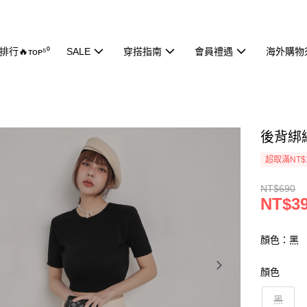
行🔥ᴛᴏᴘ⁵⁰
SALE
穿搭指南
會員禮遇
海外購物
後背綁繩
超取滿NT$
NT$690
NT$3
顏色：黑
顏色
黑