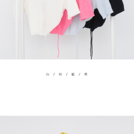
處理、利用，詳參 AFTEE 官網之『個人資料蒐集、處理及利用告知聲明』
（
https://aftee.tw/privacypolicy/
）。
國家/地區配送
查看运费
若款項超過繳費期限，將根據當次的金額加收年利率 16% 的逾期滯納金。
未成年的使用者，請事先徵得法定代理人或監護人之同意方可使用
AFTEE。
若您對於個人資料之處理、利用有任何疑問，或欲行使相關法律權利，請聯
繫恩沛科技股份有限公司。若您不同意我們將上開所示之個人資料，連同必
要之購買訂單資訊提供予 AFTEE ，或讓 AFTEE 蒐集處理利用您的個人資
料，請勿選用本服務。