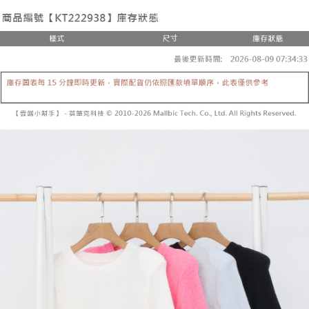
3. 訂單確認後不需事先繳費，商品會配送至您的指定地址。
消。如遇 “转专审核”未通过状况，表示未达系统评分，恕无法说明评估内
4. 下訂完成後，您的手機會收到一封繳費通知簡訊，APP會員則會收到
全家取貨付款
容。
AFTEE APP推播通知。
【缴款方式说明】
每笔NT$60，满NT$1,800(含以上)免运费
5. 收到商品當下無需繳費，確認無誤後，請再利用繳費通知簡訊或AFTEE
1. 分期款项不并入电信账单，“大哥付你分期”于每月结算日后寄送缴费提醒
APP於四大便利商店‧ATM/網銀等方式進行付款。
短信。
付款後全家取貨
2. 通过短信链接打开账单后，可选择 “超商条码／台湾大直营门市／银行转
請留意繳費期限為 14 天。唯有下載 AFTEE App 成為 AFTEE 會員者方能享
每笔NT$60，满NT$1,600(含以上)免运费
账／街口支付／iPASS MONEY”等通路缴费。
有最長 45 天內付款之服務。
已關閉，請勿下單
【注意事项】
繳費期限，為商家向您請款的時間，再加上使用AFTEE可延長的天數所計算
1. 本服务系由 “台湾大哥大股份有限公司”所提供，让用户于交易时，得通过
每笔NT$10,000
出。使用AFTEE下訂可以延長您收到商品前的繳費天數，但無法保證一定能
本服务购买商品或服务，并由商店将买卖／分期付款买卖价金债权让与本公
夠在期限內收到商品(例如:預購商品或預計到貨時間較長者)。因此無論收到
司后，依约使用本公司账单缴交账款。
已關閉，請勿下單(付取)
商品與否，仍需要請您在AFTEE規定的時間內完成繳費。
2. 基于同意付款使用 “大哥付你分期”之契约关系目的，商店将以您的个人资
每笔NT$10,000
料（包含姓名、电话或地址）提供予台湾大哥大进项收集、处理及利用，由
二、付款限制
台湾大哥大与本人进行分期账单所需资料之确认、核对及更正。
1. 初次使用 AFTEE 時，將依認證結果及本公司審查結果，核予每個人不同
7-11取貨付款
3. 完整用户服务条款，请详阅以下链接：
https://oppay.tw/userRule
之上限額度
2. 結帳金額須大於NT$30
每笔NT$60，满NT$1,800(含以上)免运费
3. 目前僅支援台灣會員
付款後7-11取貨
三、聲明條款
每笔NT$60，满NT$1,600(含以上)免运费
「AFTEE先享後付」(下稱本服務)乃由恩沛科技股份有限公司(下稱 AFTEE )
所提供，並由 AFTEE 向您收取款項。因使用本服務所須提供之個人資料(包
宅配
含但不限於訂購人姓名、電話，收件人姓名、電話、收件地址)，將交付予
AFTEE 於本服務必要服務範圍內運用。關於 AFTEE 對於個人資料之蒐集、
每笔NT$100，满NT$2,500(含以上)免运费