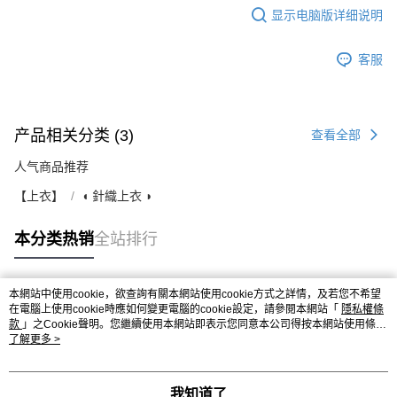
显示电脑版详细说明
客服
产品相关分类 (3)
查看全部
人气商品推荐
【上衣】
◖ 針織上衣 ◗
本分类热销
全站排行
本網站中使用cookie，欲查詢有關本網站使用cookie方式之詳情，及若您不希望
热门标签
在電腦上使用cookie時應如何變更電腦的cookie設定，請參閱本網站「
隱私權條
款
」之Cookie聲明。您繼續使用本網站即表示您同意本公司得按本網站使用條款
之Cookie聲明使用cookie。
了解更多 >
我知道了