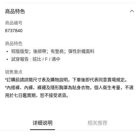
付款方式
商品特色
信用卡一次付款
商品编号
超商取货付款
8737840
LINE Pay
商品特色
Apple Pay
短版版型；後綁帶；有墊肩；彈性針織面料
試穿報告 : 班比 / F / 適中
街口支付
销售重点
Google Pay
*訂購前請詳閱尺寸表及購物說明，下單後即代表同意賣場規定。
大哥付你分期
*內搭褲、內褲、褲襪及隱形胸罩為貼身衣物，個人衛生考量，不適
相关说明
用於七日鑑賞期，恕不接受退貨。
【大哥付你分期使用说明】
AFTEE先享后付
1. 本服务由台湾大哥大提供，电信用户可立即使用无须另外申请。（限个人
月租型门号，不开放公司户及预付卡使用）
相关说明
2. 付款方式选择 “大哥付你分期”，订单成立后会自动跳转到大哥付的交易流
一、關於 AFTEE先享後付
程，验证手机门号后，选择欲分期的期数、缴款截止日，确认付款后即完成
详细说明
相关推荐
ATM付款
1. 於付款方式選擇AFTEE先享後付，將跳出AFTEE先享後付手機驗證視
交易。
窗。
3. 实际核准额度、可分期数及费用金额请依后续交易确认页面所载为准。
2. 進行簡訊驗證之後，即可完成結帳手續。
运送方式
4. 订单成立30分钟内，如未前往确认交易或遇审核未通过，订单将自动取