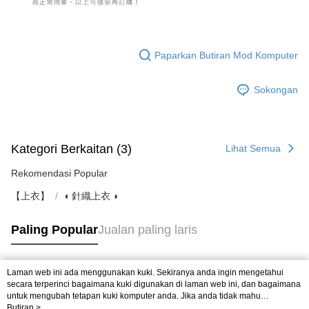
Paparkan Butiran Mod Komputer
Sokongan
Kategori Berkaitan (3)
Lihat Semua
Rekomendasi Popular
【上衣】
◖ 針織上衣 ◗
Paling Popular
Jualan paling laris
Laman web ini ada menggunakan kuki. Sekiranya anda ingin mengetahui
Tag Popular
secara terperinci bagaimana kuki digunakan di laman web ini, dan bagaimana
untuk mengubah tetapan kuki komputer anda. Jika anda tidak mahu
menggunakan kuki di komputer anda, sila rujuk penerangan mengenai kuki.
Butiran >