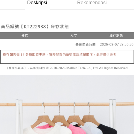
Pemindahan ATM
Deskripsi
Rekomendasi
1. Dengan memilih AFTEE sebagai kaedah pembayaran, mesej
Jika anda memilih OP Pay Later sebagai kaedah pembayaran, sistem
pengesahan AFTEE akan muncul.
akan mengarahkan anda secara automatik ke proses transaksi OP Pay
2. Anda boleh meneruskan pembayaran selepas pengesahan SMS.
Pilihan Penghantaran
Later selepas pesanan dibuat. Anda perlu mengesahkan nombor telefon
3. Tiada bayaran diperlukan apabila pesanan disahkan. Produk akan
mudah alih anda, memilih bilangan ansuran, dan menetapkan tarikh
dihantar ke alamat yang ditetapkan.
全家取貨付款
akhir pembayaran. Transaksi akan dianggap selesai setelah pembayaran
4. Setelah pesanan disahkan, anda akan menerima SMS pembayaran
disahkan.
NT$60/pesanan | Penghantaran percuma untuk pesanan
manakala ahli aplikasi akan menerima pemberitahuan tolak aplikasi
NT$1,800 atau lebih
AFTEE.
Had kredit yang diluluskan, tempoh ansuran yang tersedia, dan yuran
5. Tiada bayaran diperlukan apabila anda menerima produk. Sila buat
yang dikenakan adalah tertakluk kepada maklumat yang dinyatakan
pembayaran di empat kedai serbaneka utama, ATM atau perbankan
付款後全家取貨
pada halaman pengesahan transaksi seterusnya.
dalam talian dengan SMS pembayaran atau pemberitahuan tolak aplikasi
NT$60/pesanan | Penghantaran percuma untuk pesanan
AFTEE.
Jika transaksi tidak disahkan dalam masa 30 minit selepas pesanan
NT$1,600 atau lebih
dibuat, atau jika permohonan gagal dalam proses semakan, pesanan
Sila ambil perhatian bahawa tempoh pembayaran adalah 14 hari. Walau
akan dibatalkan secara automatik. Jika permohonan gagal pada
已關閉，請勿下單
bagaimanapun, bagi mereka yang telah memuat turun Aplikasi AFTEE
peringkat "semakan manual", ini bermakna kriteria pemarkahan sistem
dan mendaftar sebagai ahli AFTEE boleh menikmati tempoh pembayaran
NT$10,000/pesanan
tidak dipenuhi; butiran penilaian khusus tidak akan didedahkan.
sehingga 45 hari.
已關閉，請勿下單(付取)
[Arahan Pembayaran]
Tempoh pembayaran dikira dari masa kedai meminta pembayaran anda,
ditambah dengan bilangan hari yang boleh dilanjutkan oleh AFTEE. Anda
NT$10,000/pesanan
Pembayaran ansuran melalui OP Pay Later akan dibilkan secara
boleh melanjutkan tempoh pembayaran anda sebelum anda menerima
berasingan dan tidak termasuk dalam bil telekom anda. SMS peringatan
pesanan. Walau bagaimanapun, tiada jaminan bahawa anda boleh
7-11取貨付款
pembayaran akan dihantar selepas kitaran bil bulanan.
menerima pesanan anda semasa tempoh pembayaran (cth.: produk
NT$60/pesanan | Penghantaran percuma untuk pesanan
prapesanan atau produk yang mungkin mengambil masa yang lebih
Selepas mengakses bil melalui pautan dalam SMS, anda boleh
NT$1,800 atau lebih
lama untuk dihantar). Oleh itu, anda dikehendaki membuat pembayaran