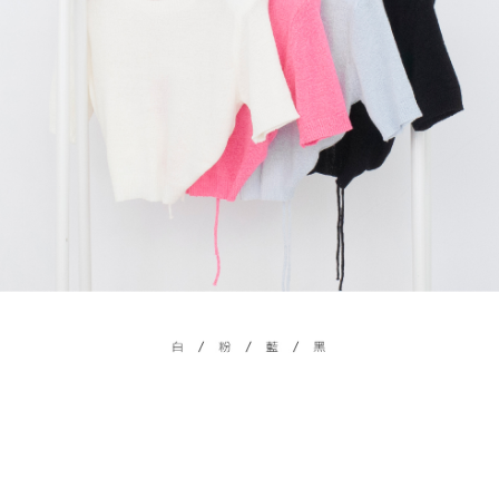
menyelesaikan pembayaran anda melalui salah satu saluran berikut: kod
kepada AFTEE dalam tempoh sama ada anda menerima pesanan.
bar kedai serbaneka, kedai runcit Taiwan Mobile, pemindahan bank,
付款後7-11取貨
JKOPay, atau iPASS MONEY.
Kedua, Sekatan Pembayaran
NT$60/pesanan | Penghantaran percuma untuk pesanan
1. Jumlah yang diperakui untuk pengguna kali pertama boleh sehingga
[Nota Penting]
NT$1,600 atau lebih
NT$10,000. Amaun diperakui sebenar yang diluluskan akan berdasarkan
keputusan pensijilan dan semakan oleh AFTEE.
Perkhidmatan ini disediakan oleh Taiwan Mobile Co., Ltd. (“Syarikat”),
宅配
2. Amaun perbelanjaan minimum mestilah lebih besar daripada NT$20.
yang membolehkan pelanggan membeli barangan atau perkhidmatan
3. Pada masa ini hanya tersedia untuk ahli Taiwan.
NT$100/pesanan | Penghantaran percuma untuk pesanan
melalui perkhidmatan ini pada masa transaksi. Hasil daripada pembelian
atau pembayaran ansuran akan dipindahkan oleh peniaga kepada
NT$2,500 atau lebih
Ketiga, Syarat Perkhidmatan
Syarikat, dan pelanggan hendaklah membuat pembayaran mengikut
Perkhidmatan AFTEE Beli Sekarang Bayar Kemudian disediakan oleh NP
perjanjian menggunakan sistem bil Syarikat.
國家/地區配送
Kadar Penghantaran
Taiwan, Inc. dan AFTEE akan membuat bil kepada pengguna. AFTEE
akan menggunakan data peribadi yang dikumpul (termasuk nama
Untuk memenuhi hubungan kontrak yang terjalin melalui persetujuan
pembeli, no. telefon, nama penerima, no. telefon, alamat penerima) untuk
penggunaan OP Pay Later, peniaga akan memberikan maklumat peribadi
penggunaan perkhidmatan. Sila rujuk kepada "Penyata Pengumpulan
anda (termasuk nama, nombor telefon, atau alamat) kepada Syarikat bagi
Data Peribadi, Pemprosesan, Penggunaan"
tujuan pengumpulan, pemprosesan dan penggunaan data yang
(https://aftee.tw/privacypolicy/
) untuk maklumat lanjut.
diperlukan untuk pengebilan ansuran, termasuk pengesahan,
pengesahan semula dan pembetulan.
Jumlah yang diperakui untuk pengguna kali pertama yang lulus
kelulusan boleh sehingga NT$10,000. Jika pengguna tidak membuat
Untuk terma perkhidmatan penuh, sila rujuk pautan berikut:
pembayaran dalam tempoh tersebut, yuran pembayaran lewat sebanyak
https://oppay.tw/userRule
" target="_blank" class="link revert-
20% setahun akan dikenakan. Pengguna bawah umur dikehendaki
style">https://oppay.tw/userRule
mendapatkan kebenaran daripada ibu bapa atau penjaga yang sah
untuk menggunakan AFTEE.
【Panduan Penggunaan Pembayaran Ansuran Gogo】