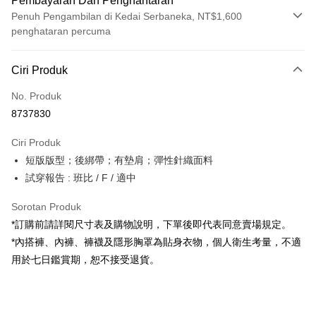
Pembayaran Dan Penghantaran
Penuh Pengambilan di Kedai Serbaneka, NT$1,600
penghataran percuma
Kaedah Pembayaran
Ciri Produk
Kad Kredit (Bayaran Penuh)
No. Produk
Pengambilan di Kedai Serbaneka
8737830
LINE Pay
Ciri Produk
Apple Pay
短版版型；後綁帶；有墊肩；彈性針織面料
試穿報告 : 班比 / F / 適中
JKOPAY
Google Pay
Sorotan Produk
*訂購前請詳閱尺寸表及購物說明，下單後即代表同意賣場規定。
OP Pay Later
*內搭褲、內褲、褲襪及隱形胸罩為貼身衣物，個人衛生考量，不適
Deskripsi
用於七日鑑賞期，恕不接受退貨。
[Terma Penggunaan untuk OP Pay Later]
AFTEE
Perkhidmatan ini disediakan oleh Taiwan Mobile dan tersedia untuk
Deskripsi
pengguna Taiwan Mobile tanpa memerlukan permohonan tambahan.
Pertama, Mengenai Perkhidmatan AFTEE Beli Sekarang Bayar Kemudian