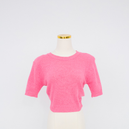
saluran lain.
【Nota Penting】
1. Perkhidmatan ini disediakan oleh "Taiwan Mobile Co., Ltd." untuk
membolehkan pengguna membeli produk atau perkhidmatan melalui
perkhidmatan ini semasa transaksi, dan kedai akan menyerahkan hak
tuntutan harga jual/beli ansuran kepada syarikat ini untuk membayar bil
menggunakan bil syarikat ini.
2. Berdasarkan tujuan kontrak persetujuan pembayaran menggunakan
"Pembayaran Ansuran Gogo", kedai akan memberikan maklumat peribadi
anda (termasuk nama, telefon atau alamat) kepada Taiwan Mobile untuk
pengumpulan, pemprosesan dan penggunaan, untuk pengesahan,
semakan dan pembetulan data yang diperlukan untuk bil ansuran oleh
Taiwan Mobile.
3. Sila baca syarat perkhidmatan pengguna secara lengkap melalui
pautan berikut: https://oppay.tw/userRule