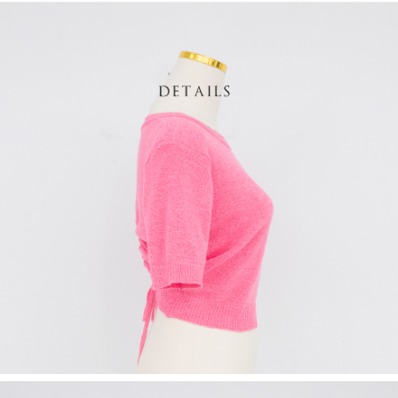
1. Perkhidmatan ini disediakan oleh Taiwan Mobile, pengguna telefon
Sila hubungi NP Taiwan Inc. di
cs_tw@netprotections.co.jp
jika anda
mudah alih boleh segera menggunakan tanpa perlu memohon lagi.
mempunyai sebarang kebimbangan mengenai pemprosesan dan
(Hanya untuk nombor langganan peribadi, tidak terbuka untuk syarikat
penggunaan pada data peribadi. Jika anda tidak bersetuju dengan data
dan kad prabayar)
peribadi yang disenaraikan seperti di atas akan dikumpul dan digunakan
2. Pilihan kaedah pembayaran "Pembayaran Ansuran Gogo", selepas
oleh AFTEE, sila jangan gunakan perkhidmatan ini.
pesanan ditubuhkan, akan secara automatik dialihkan ke proses
transaksi Gogo, selepas pengesahan nombor telefon, pilih bilangan
ansuran yang diingini, tarikh akhir pembayaran, dan setelah
mengesahkan pembayaran, transaksi akan selesai.
3. Jumlah kelulusan sebenar, bilangan ansuran dan jumlah bayaran
adalah berdasarkan halaman pengesahan transaksi seterusnya.
4. Dalam masa 30 minit selepas pesanan ditubuhkan, jika tidak pergi
untuk mengesahkan transaksi atau jika tidak lulus semakan, pesanan
akan dibatalkan secara automatik. Jika terdapat situasi "pindah untuk
semakan khusus" yang tidak lulus, ini menunjukkan bahawa sistem
penilaian tidak mencukupi, tiada penjelasan mengenai kandungan
penilaian boleh diberikan.
【Penerangan Kaedah Pembayaran】
1. Pembayaran ansuran tidak digabungkan dalam bil telekomunikasi,
"Pembayaran Ansuran Gogo" akan menghantar SMS peringatan
pembayaran selepas tarikh penyelesaian bulanan.
2. Melalui pautan SMS untuk membuka bil, anda boleh memilih untuk
membayar melalui "Kod bar kedai serbaneka / Kedai rasmi Taiwan
Mobile / Pemindahan bank / Pembayaran J街口 / iPASS MONEY" dan