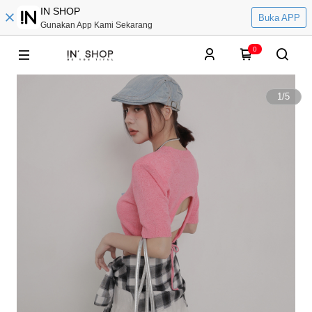
IN SHOP
Buka APP
Gunakan App Kami Sekarang
0
1
/
5