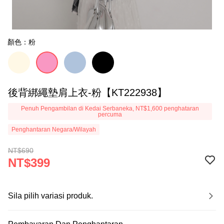
顏色：粉
後背綁繩墊肩上衣-粉【KT222938】
Penuh Pengambilan di Kedai Serbaneka, NT$1,600 penghataran
percuma
Penghantaran Negara/Wilayah
NT$690
NT$399
Sila pilih variasi produk.