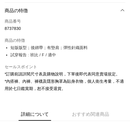
お支払い方法
商品の特徴
クレジットカード1回払い
商品番号
コンビニ店頭代金引換
8737830
LINE Pay
商品の特徴
Apple Pay
短版版型；後綁帶；有墊肩；彈性針織面料
試穿報告 : 班比 / F / 適中
JKOPAY
セールスポイント
Google Pay
*訂購前請詳閱尺寸表及購物說明，下單後即代表同意賣場規定。
OP Pay Later
*內搭褲、內褲、褲襪及隱形胸罩為貼身衣物，個人衛生考量，不適
説明
用於七日鑑賞期，恕不接受退貨。
【OP Pay Later 使用説明】
AFTEE代金後払い
1. 本サービスは台湾大哥大によって提供され、台湾大哥大のユーザーは追
加の申請なしで即時に利用可能です。
説明
2. 支払い方法で「OP Pay Later」を選択すると、注文が成立した後に自動
一、 AFTEE代金後払いについて
的に OP Pay Later の取引プロセスに移行し、携帯番号を確認後、分割払
ATM払い
詳細について
おすすめ関連商品
1.お支払い方法でAFTEE代金後払いを選択すると、携帯電話認証ウィンド
いの回数や支払い期限を選択し、支払いを確認すると取引が完了します。
ウが表示されます。
3. 実際の承認額、分割回数および費用については、後続の取引確認ページ
2.SMSで認証してお支払い手続を進めてください。
配送方法
を基準とします。