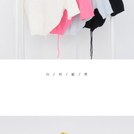
ロテクションズ（以下 AFTEE という）が提供し、AFTEEが代金を徴収し
ます。当サービスご利用の際に提供しなければならない個人情報（注文者
國家/地區配送
送料を確認
の氏名、電話番号、受取人の氏名、電話番号、受取人住所を含むがこれに
限らない）は、AFTEEに渡され当サービスで必要な範囲内で利用されま
す。AFTEEの個人情報の収集、処理、利用について、詳細はAFTEE公式ホ
ームページの『個人情報の収集、処理及び利用に関する声明』をご参照く
ださい（
https://aftee.tw/privacypolicy/
）。
AFTEEの初回ご利用の際に、審査を通過すれば、最高額がNT$10,000にな
ります。支払い期限を過ぎた場合、その金額に基づいて年利20%の遅延滞
納金が加算されます。未成年の利用者は、事前に法定代理人または後見人
の同意を得ればAFTEEをご利用いただけます。
個人情報の処理、利用について疑問がある、または関連する法律の権利を
行使したい場合は、ネットプロテクションズ
cs_tw@netprotections.co.jp
にご連絡ください。上記に示した個人情報を、必要な購入注文書とあわせ
てAFTEEにご提供いただく、またはAFTEEにあなたの個人情報の収集、処
理、利用を許可することににご同意いただけない場合は、当サービスを選
択しないでください。