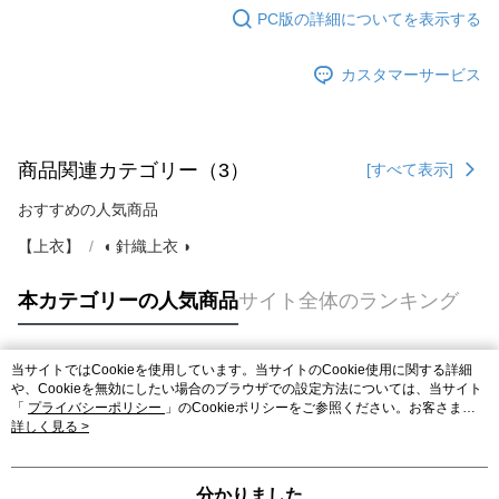
PC版の詳細についてを表示する
カスタマーサービス
商品関連カテゴリー（3）
[すべて表示]
おすすめの人気商品
【上衣】
◖ 針織上衣 ◗
本カテゴリーの人気商品
サイト全体のランキング
当サイトではCookieを使用しています。当サイトのCookie使用に関する詳細
人気タグ
や、Cookieを無効にしたい場合のブラウザでの設定方法については、当サイト
「
プライバシーポリシー
」のCookieポリシーをご参照ください。お客さま
が、当サイトを引き続き使用される場合、当社がサイト利用規約のCookieポリ
詳しく見る >
シーに基づいてCookieを使用することに同意したものとみなします。
分かりました