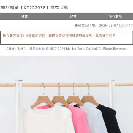
3.注文するときのお支払いは不要です。商品はご指定の住所に配送されま
4. 注文成立後30分以内に確認取引を行わない場合や審査が通過しない場
す。
全家取貨付款
合、注文は自動的にキャンセルされます。「転専審査」に未通過の状況が
4.ご注文が完了すると、携帯に支払い通知のSMSが届きます。アプリ会員
発生した場合は、システムの評価基準に達していないことを意味し、評価
配送毎にNT$60、NT$1,800以上で送料無料
の場合は、AFTEE アプリプッシュ通知が届きます。
内容についての説明はいたしかねます。
5.商品受け取り時のお支払いは不要です。商品を確かめてから、SMSまた
付款後全家取貨
はアプリの通知に従って、4大コンビニ、またはATM/オンラインバンキン
グでお支払いください。
配送毎にNT$60、NT$1,600以上で送料無料
【支払い方法の説明】
1. 分割払いの金額は電信請求書に統合されず、「OP Pay Later」は毎月の
代金納付期限は最短で 14 日以内ですので、ご注意ください。AFTEE アプ
已關閉，請勿下單
締め日後に支払いリマインダーのSMSを送信します。
リをダウンロードして AFTEE 会員になるとお支払い期限を最長 45 日以内
2. SMSのリンクを通じて請求書を開いた後、「コンビニバーコード／台湾
配送毎にNT$10,000
まで延長できます。
大直営店舗／銀行振込／街口支払い／iPASS MONEY」などのチャネルで
支払いを選択できます。
已關閉，請勿下單(付取)
お支払期限は、ショップが請求した期日と、AFTEEで延長できる日数をも
とに計算されます。AFTEEで注文すると、商品を受け取るまで支払い期限
配送毎にNT$10,000
【注意事項】
を延長できますが、商品を期限内に受け取れない場合があります（例：予
1. 本サービスは「台湾大哥大株式会社」（以下「当社」といいます）によ
約商品や商品到着日が比較的遅い商品）。そのため、商品到着の有無に関
7-11取貨付款
って提供され、ユーザーが取引時に本サービスを通じて商品やサービスを
わらず、AFTEEで指定された期限内にお支払いください。
購入できるようにし、店舗が売買／分割払い売買の債権を当社に譲渡した
配送毎にNT$60、NT$1,800以上で送料無料
後、契約に基づいて当社の請求書で帳款を支払うことになります。
二、支払い限度額
2. 「OP Pay Later」を利用する契約関係の目的から、店舗はあなたの個人
付款後7-11取貨
1.初回 AFTEEを ご利用の際に、認証結果及び当社の審査の結果に基づ
情報（名前、電話または住所を含む）を台湾大哥大に提供し、収集、処理
き、限度額が設定されます。
配送毎にNT$60、NT$1,600以上で送料無料
および利用するために、当社があなた本人と分割請求書に必要な情報の確
2.決済金額は最低NT$20です。
認、照合および修正を行います。
3.現在、台湾の会員のみご利用いただけます。
宅配
3. 完全なユーザーサービス規約については、以下のリンクを参照してくだ
さい：
https://oppay.tw/userRule
三、利用規約「AFTEE代金後払い」（以下当サービスという）はネットプ
配送毎にNT$100、NT$2,500以上で送料無料