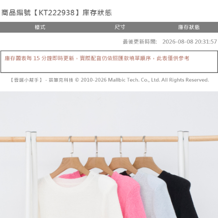
２．便利：只要手機號碼，簡訊認證，即可結帳。
法說明評估內容。
３．安心：先確認商品／服務後，再付款。
全家取貨付款
【繳款方式說明】
1.分期款項不併入電信帳單，「大哥付你分期」於每月結算日後寄送繳費提
每筆NT$60，滿NT$1,800(含以上)免運費
【「AFTEE先享後付」結帳流程】
醒簡訊。
１．於結帳方式選擇「AFTEE先享後付」後，將跳轉至「AFTEE先享後付」
2.透過簡訊連結打開帳單後，可選擇「超商條碼／台灣大直營門市／銀行轉
付款後全家取貨
結帳頁面，進行簡訊認證並確認金額後，即可完成結帳。
帳／街口支付／iPASS MONEY」等通路繳費。
２．訂單成立數日內，您將收到繳費通知簡訊。
每筆NT$60，滿NT$1,600(含以上)免運費
３．收到繳費通知簡訊後14天內，點擊此簡訊中的連結，可透過四大超商／
【注意事項】
ATM／網路銀行／等多元方式進行付款，方視為交易完成。
已關閉，請勿下單
1.本服務係由「台灣大哥大股份有限公司」（以下簡稱本公司）所提供，讓
※ 請注意：結帳手續完成當下不需立刻繳費，但若您需要取消訂單，請聯絡
用戶於交易時，得透過本服務購買商品或服務，並由商店將買賣／分期付款
每筆NT$10,000
購買商品的店家。未經商家同意取消之訂單仍視為有效，需透過AFTEE先享
買賣價金債權讓與本公司後，依約使用本公司帳單繳交帳款。
後付繳納相關費用。
2.基於同意付款使用「大哥付你分期」之契約關係目的，商店將以您的個人
已關閉，請勿下單(付取)
※ 交易是否成功請以「AFTEE先享後付 」之結帳頁面顯示為準，若有關於
資料（包含姓名、電話或地址）提供予台灣大哥大進項蒐集、處理及利用，
是否繳費成功／繳費後需取消欲退款等相關疑問，請聯繫「AFTEE先享後付
每筆NT$10,000
由本公司與您本人進行分期帳單所需資料之確認、核對及更正。
客戶支援中心」
https://netprotections.freshdesk.com/support/home
3.完整用戶服務條款，請詳閱以下連結：
https://oppay.tw/userRule
7-11取貨付款
【注意事項】
１．透過由恩沛科技股份有限公司提供之「AFTEE先享後付」服務完成之交
每筆NT$60，滿NT$1,800(含以上)免運費
易，需依本服務之必要範圍內提供個人資料，並將交易相關給付款項請求債
權轉讓予恩沛科技股份有限公司。
付款後7-11取貨
２．關於個人資料處理事宜，請瀏覽以下網址：
每筆NT$60，滿NT$1,600(含以上)免運費
https://aftee.tw/terms/#terms3
３．未成年的使用者請事先徵得法定代理人或監護人之同意方可使用
宅配
「AFTEE先享後付」，若未經同意申辦者引起之損失，本公司不負相關責
任。
每筆NT$100，滿NT$2,500(含以上)免運費