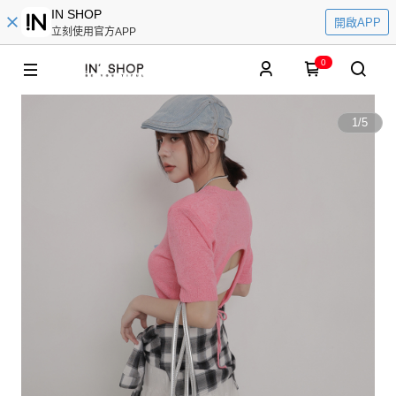
IN SHOP
開啟APP
立刻使用官方APP
0
1
/
5