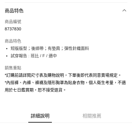
付款方式
商品特色
信用卡一次付款
商品編號
超商取貨付款
8737830
LINE Pay
商品特色
Apple Pay
短版版型；後綁帶；有墊肩；彈性針織面料
試穿報告 : 班比 / F / 適中
街口支付
銷售重點
Google Pay
*訂購前請詳閱尺寸表及購物說明，下單後即代表同意賣場規定。
大哥付你分期
*內搭褲、內褲、褲襪及隱形胸罩為貼身衣物，個人衛生考量，不適
相關說明
用於七日鑑賞期，恕不接受退貨。
【大哥付你分期使用說明】
AFTEE先享後付
1.本服務由台灣大哥大提供，台灣大哥大用戶可立即使用無須另外申請。
2.付款方式選擇「大哥付你分期」，訂單成立後會自動跳轉到大哥付的交易
相關說明
流程，驗證手機門號後，選擇欲分期的期數、繳款截止日，確認付款後即完
【關於「AFTEE先享後付」】
成交易。
詳細說明
相關推薦
ATM付款
AFTEE先享後付是「在收到商品之後才付款」的支付方式。 讓您購物簡單
3.實際核准額度、可分期數及費用金額請依後續交易確認頁面所載為準。
便利好安心！
4.訂單成立30分鐘內，如未前往確認交易或遇審核未通過，訂單將自動取
１．簡單：不需註冊會員、不需綁卡、不需儲值。
運送方式
消。如遇「轉專審核」未通過狀況，表示未達大哥付你分期系統評分，恕無