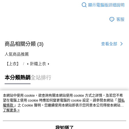
顯示電腦版詳細說明
客服
商品相關分類 (3)
查看全部
人氣商品推薦
【上衣】
◖ 針織上衣 ◗
本分類熱銷
全站排行
本網站中使用 cookie，欲查詢有關本網站使用 cookie 方式之詳情，及若您不希
熱門標籤
望在電腦上使用 cookie 時應如何變更電腦的 cookie 設定，請參閱本網站「
隱私
權條款
」之 Cookie 聲明。您繼續使用本網站即表示您同意本公司得按本網站使
用條款之 Cookie 聲明使用 cookie。
了解更多 >
我知道了