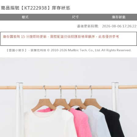
２．便利：只要手機號碼，簡訊認證，即可結帳。
法說明評估內容。
３．安心：先確認商品／服務後，再付款。
全家取貨付款
【繳款方式說明】
1.分期款項不併入電信帳單，「大哥付你分期」於每月結算日後寄送繳費提
每筆NT$60，滿NT$1,800(含以上)免運費
【「AFTEE先享後付」結帳流程】
醒簡訊。
１．於結帳方式選擇「AFTEE先享後付」後，將跳轉至「AFTEE先享後付」
2.透過簡訊連結打開帳單後，可選擇「超商條碼／台灣大直營門市／銀行轉
付款後全家取貨
結帳頁面，進行簡訊認證並確認金額後，即可完成結帳。
帳／街口支付／iPASS MONEY」等通路繳費。
２．訂單成立數日內，您將收到繳費通知簡訊。
每筆NT$60，滿NT$1,600(含以上)免運費
３．收到繳費通知簡訊後14天內，點擊此簡訊中的連結，可透過四大超商／
【注意事項】
ATM／網路銀行／等多元方式進行付款，方視為交易完成。
已關閉，請勿下單
1.本服務係由「台灣大哥大股份有限公司」（以下簡稱本公司）所提供，讓
※ 請注意：結帳手續完成當下不需立刻繳費，但若您需要取消訂單，請聯絡
用戶於交易時，得透過本服務購買商品或服務，並由商店將買賣／分期付款
每筆NT$10,000
購買商品的店家。未經商家同意取消之訂單仍視為有效，需透過AFTEE先享
買賣價金債權讓與本公司後，依約使用本公司帳單繳交帳款。
後付繳納相關費用。
2.基於同意付款使用「大哥付你分期」之契約關係目的，商店將以您的個人
已關閉，請勿下單(付取)
※ 交易是否成功請以「AFTEE先享後付 」之結帳頁面顯示為準，若有關於
資料（包含姓名、電話或地址）提供予台灣大哥大進項蒐集、處理及利用，
是否繳費成功／繳費後需取消欲退款等相關疑問，請聯繫「AFTEE先享後付
每筆NT$10,000
由本公司與您本人進行分期帳單所需資料之確認、核對及更正。
客戶支援中心」
https://netprotections.freshdesk.com/support/home
3.完整用戶服務條款，請詳閱以下連結：
https://oppay.tw/userRule
7-11取貨付款
【注意事項】
１．透過由恩沛科技股份有限公司提供之「AFTEE先享後付」服務完成之交
每筆NT$60，滿NT$1,800(含以上)免運費
易，需依本服務之必要範圍內提供個人資料，並將交易相關給付款項請求債
權轉讓予恩沛科技股份有限公司。
付款後7-11取貨
２．關於個人資料處理事宜，請瀏覽以下網址：
每筆NT$60，滿NT$1,600(含以上)免運費
https://aftee.tw/terms/#terms3
３．未成年的使用者請事先徵得法定代理人或監護人之同意方可使用
宅配
「AFTEE先享後付」，若未經同意申辦者引起之損失，本公司不負相關責
任。
每筆NT$100，滿NT$2,500(含以上)免運費