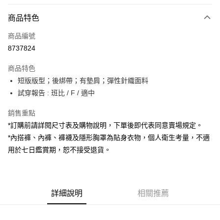
付款方式
商品特色
信用卡一次付款
商品編號
超商取貨付款
8737824
LINE Pay
商品特色
Apple Pay
短版版型；後綁帶；有墊肩；彈性針織面料
試穿報告 : 班比 / F / 適中
街口支付
銷售重點
Google Pay
*訂購前請詳閱尺寸表及購物說明，下單後即代表同意賣場規定。
大哥付你分期
*內搭褲、內褲、褲襪及隱形胸罩為貼身衣物，個人衛生考量，不適
相關說明
用於七日鑑賞期，恕不接受退貨。
【大哥付你分期使用說明】
AFTEE先享後付
1.本服務由台灣大哥大提供，台灣大哥大用戶可立即使用無須另外申請。
2.付款方式選擇「大哥付你分期」，訂單成立後會自動跳轉到大哥付的交易
相關說明
流程，驗證手機門號後，選擇欲分期的期數、繳款截止日，確認付款後即完
【關於「AFTEE先享後付」】
成交易。
詳細說明
相關推薦
ATM付款
AFTEE先享後付是「在收到商品之後才付款」的支付方式。 讓您購物簡單
3.實際核准額度、可分期數及費用金額請依後續交易確認頁面所載為準。
便利好安心！
4.訂單成立30分鐘內，如未前往確認交易或遇審核未通過，訂單將自動取
１．簡單：不需註冊會員、不需綁卡、不需儲值。
運送方式
消。如遇「轉專審核」未通過狀況，表示未達大哥付你分期系統評分，恕無