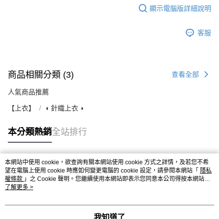
顯示電腦版詳細說明
客服
商品相關分類 (3)
查看全部
人氣商品推薦
【上衣】
◖ 針織上衣 ◗
本分類熱銷
全站排行
本網站中使用 cookie，欲查詢有關本網站使用 cookie 方式之詳情，及若您不希
熱門標籤
望在電腦上使用 cookie 時應如何變更電腦的 cookie 設定，請參閱本網站「
隱私
權條款
」之 Cookie 聲明。您繼續使用本網站即表示您同意本公司得按本網站使
用條款之 Cookie 聲明使用 cookie。
了解更多 >
我知道了