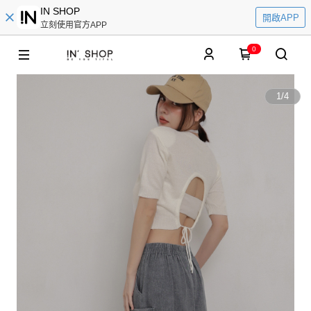
IN SHOP
開啟APP
立刻使用官方APP
0
1
/
4