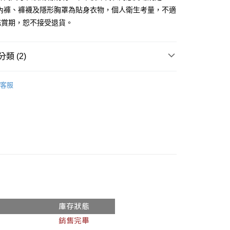
、內褲、褲襪及隱形胸罩為貼身衣物，個人衛生考量，不適
y
鑑賞期，恕不接受退貨。
分期
你分期使用說明】
類 (2)
享後付
由台灣大哥大提供，台灣大哥大用戶可立即使用無須另外申請。
式選擇「大哥付你分期」，訂單成立後會自動跳轉到大哥付的交易
推薦
證手機門號後，選擇欲分期的期數、繳款截止日，確認付款後即
FTEE先享後付」】
客服
。
先享後付是「在收到商品之後才付款」的支付方式。 讓您購物簡單
件式】
准額度、可分期數及費用金額請依後續交易確認頁面所載為準。
心！
立30分鐘內，如未前往確認交易或遇審核未通過，訂單將自動取
：不需註冊會員、不需綁卡、不需儲值。
「轉專審核」未通過狀況，表示未達大哥付你分期系統評分，恕
：只要手機號碼，簡訊認證，即可結帳。
評估內容。
：先確認商品／服務後，再付款。
式說明】
付款
項不併入電信帳單，「大哥付你分期」於每月結算日後寄送繳費提
EE先享後付」結帳流程】
0，滿NT$1,800(含以上)免運費
方式選擇「AFTEE先享後付」後，將跳轉至「AFTEE先享後
訊連結打開帳單後，可選擇「超商條碼／台灣大直營門市／銀行轉
頁面，進行簡訊認證並確認金額後，即可完成結帳。
付／iPASS MONEY」等通路繳費。
家取貨
成立數日內，您將收到繳費通知簡訊。
費通知簡訊後14天內，點擊此簡訊中的連結，可透過四大超商
0，滿NT$1,600(含以上)免運費
項】
網路銀行／等多元方式進行付款，方視為交易完成。
係由「台灣大哥大股份有限公司」（以下簡稱本公司）所提供，讓
：結帳手續完成當下不需立刻繳費，但若您需要取消訂單，請聯
請勿下單
易時，得透過本服務購買商品或服務，並由商店將買賣／分期付
的店家。未經商家同意取消之訂單仍視為有效，需透過AFTEE
金債權讓與本公司後，依約使用本公司帳單繳交帳款。
繳納相關費用。
,000
意付款使用「大哥付你分期」之契約關係目的，商店將以您的個人
否成功請以「AFTEE先享後付 」之結帳頁面顯示為準，若有關於