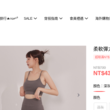
行🔥ᴛᴏᴘ⁵⁰
SALE
穿搭指南
會員禮遇
海外購物
柔軟彈力
超取滿NT$
NT$730
NT$4
顏色：深
顏色
深灰