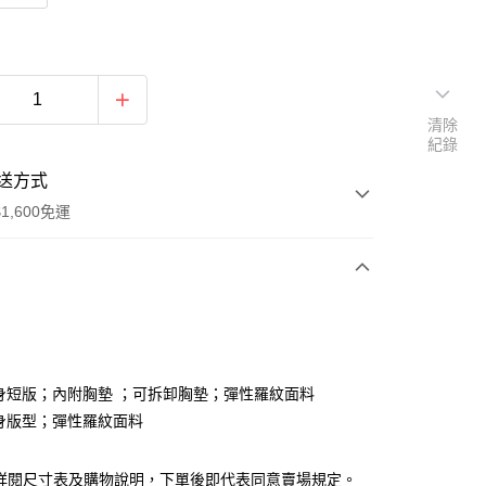
清除
紀錄
送方式
1,600免運
次付款
付款
 合身短版；內附胸墊 ；可拆卸胸墊；彈性羅紋面料
 合身版型；彈性羅紋面料
請詳閱尺寸表及購物說明，下單後即代表同意賣場規定。