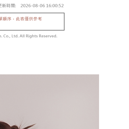
含姓名、電話或地址）提供予台灣大哥大進項蒐集、處理及利
功／繳費後需取消欲退款等相關疑問，請聯繫「AFTEE先享後
勿下單(付取)
公司與您本人進行分期帳單所需資料之確認、核對及更正。
援中心」
https://netprotections.freshdesk.com/support/home
,000
戶服務條款，請詳閱以下連結：
https://oppay.tw/userRule
項】
付款
恩沛科技股份有限公司提供之「AFTEE先享後付」服務完成之
依本服務之必要範圍內提供個人資料，並將交易相關給付款項請
0，滿NT$1,800(含以上)免運費
讓予恩沛科技股份有限公司。
個人資料處理事宜，請瀏覽以下網址：
1取貨
ee.tw/terms/#terms3
0，滿NT$1,600(含以上)免運費
年的使用者請事先徵得法定代理人或監護人之同意方可使用
E先享後付」，若未經同意申辦者引起之損失，本公司不負相關責
AFTEE先享後付」時，將依據個別帳號之用戶狀況，依本公司
00，滿NT$2,500(含以上)免運費
核予不同之上限額度；若仍有額度不足之情形，本公司將視審查
用戶進行身份認證。
配送
查看運費
一人註冊多個帳號或使用他人資訊註冊。若發現惡意使用之情
科技股份有限公司將有權停止該用戶之使用額度並採取法律行