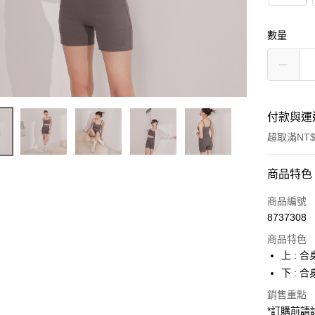
數量
付款與運
超取滿NT$
付款方式
商品特色
信用卡一
商品編號
8737308
超商取貨
商品特色
LINE Pay
上 :
下 :
Apple Pay
銷售重點
街口支付
*訂購前