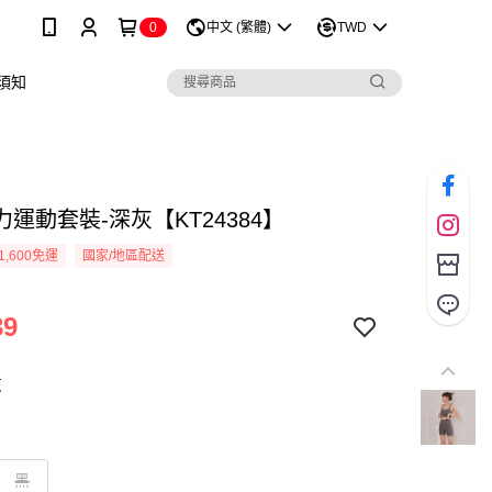
0
中文 (繁體)
TWD
須知
運動套裝-深灰【KT24384】
1,600免運
國家/地區配送
39
灰
黑