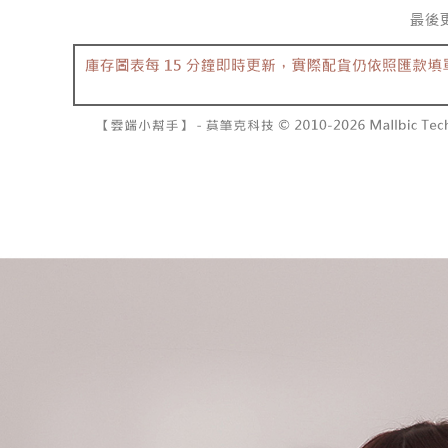
資料（包
是否繳費成
已關閉，請
用，由本
付客戶支
每筆NT$10
3.完整用
【注意事
7-11取貨
１．透過由
交易，需
每筆NT$6
求債權轉
２．關於
付款後7-1
https://aft
每筆NT$6
３．未成
「AFTE
宅配
任。
４．使用「
每筆NT$1
即時審查
結果請求
國家/地區
５．嚴禁
形，恩沛
動。