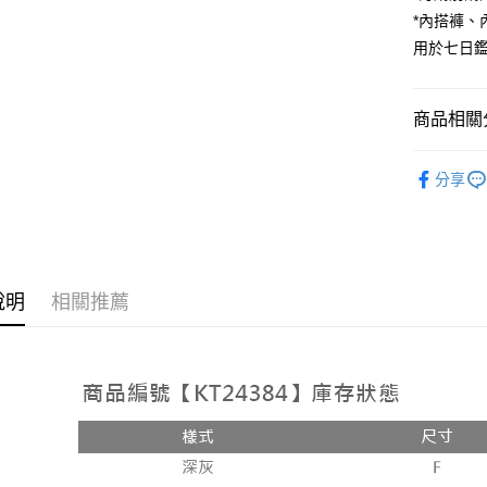
*內搭褲
Google Pa
用於七日
大哥付你
相關說明
【大哥付
商品相關分
AFTEE先
1.本服務
2.付款方
相關說明
人氣商品
流程，驗
【關於「A
分享
ATM付款
完成交易
AFTEE
【套裝兩
3.實際核
便利好安
4.訂單成
１．簡單
消。如遇
２．便利
運送方式
無法說明
３．安心
【繳款方
全家取貨
說明
相關推薦
1.分期款
【「AFT
醒簡訊。
每筆NT$6
１．於結帳
2.透過簡
付」結帳
帳／街口支
付款後全
２．訂單
３．收到繳
每筆NT$6
【注意事
／ATM／
1.本服務
※ 請注意
已關閉，
用戶於交
絡購買商品
款買賣價
先享後付
每筆NT$10
2.基於同
※ 交易是