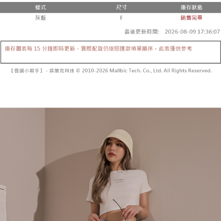
２．便利：只要手機號碼，簡訊認證，即可結帳。
法說明評估內容。
３．安心：先確認商品／服務後，再付款。
全家取貨付款
【繳款方式說明】
1.分期款項不併入電信帳單，「大哥付你分期」於每月結算日後寄送繳費提
每筆NT$60，滿NT$1,800(含以上)免運費
【「AFTEE先享後付」結帳流程】
醒簡訊。
１．於結帳方式選擇「AFTEE先享後付」後，將跳轉至「AFTEE先享後付」
2.透過簡訊連結打開帳單後，可選擇「超商條碼／台灣大直營門市／銀行轉
付款後全家取貨
結帳頁面，進行簡訊認證並確認金額後，即可完成結帳。
帳／街口支付／iPASS MONEY」等通路繳費。
２．訂單成立數日內，您將收到繳費通知簡訊。
每筆NT$60，滿NT$1,600(含以上)免運費
３．收到繳費通知簡訊後14天內，點擊此簡訊中的連結，可透過四大超商／
【注意事項】
ATM／網路銀行／等多元方式進行付款，方視為交易完成。
已關閉，請勿下單
1.本服務係由「台灣大哥大股份有限公司」（以下簡稱本公司）所提供，讓
※ 請注意：結帳手續完成當下不需立刻繳費，但若您需要取消訂單，請聯絡
用戶於交易時，得透過本服務購買商品或服務，並由商店將買賣／分期付款
每筆NT$10,000
購買商品的店家。未經商家同意取消之訂單仍視為有效，需透過AFTEE先享
買賣價金債權讓與本公司後，依約使用本公司帳單繳交帳款。
後付繳納相關費用。
2.基於同意付款使用「大哥付你分期」之契約關係目的，商店將以您的個人
已關閉，請勿下單(付取)
※ 交易是否成功請以「AFTEE先享後付 」之結帳頁面顯示為準，若有關於
資料（包含姓名、電話或地址）提供予台灣大哥大進項蒐集、處理及利用，
是否繳費成功／繳費後需取消欲退款等相關疑問，請聯繫「AFTEE先享後付
每筆NT$10,000
由本公司與您本人進行分期帳單所需資料之確認、核對及更正。
客戶支援中心」
https://netprotections.freshdesk.com/support/home
3.完整用戶服務條款，請詳閱以下連結：
https://oppay.tw/userRule
7-11取貨付款
【注意事項】
１．透過由恩沛科技股份有限公司提供之「AFTEE先享後付」服務完成之交
每筆NT$60，滿NT$1,800(含以上)免運費
易，需依本服務之必要範圍內提供個人資料，並將交易相關給付款項請求債
權轉讓予恩沛科技股份有限公司。
付款後7-11取貨
２．關於個人資料處理事宜，請瀏覽以下網址：
每筆NT$60，滿NT$1,600(含以上)免運費
https://aftee.tw/terms/#terms3
３．未成年的使用者請事先徵得法定代理人或監護人之同意方可使用
宅配
「AFTEE先享後付」，若未經同意申辦者引起之損失，本公司不負相關責
任。
每筆NT$100，滿NT$2,500(含以上)免運費