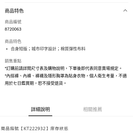
付款方式
商品特色
信用卡一次付款
商品編號
超商取貨付款
8720063
LINE Pay
商品特色
Apple Pay
合身短版；城市印字設計；棉質彈性布料
街口支付
銷售重點
*訂購前請詳閱尺寸表及購物說明，下單後即代表同意賣場規定。
Google Pay
*內搭褲、內褲、褲襪及隱形胸罩為貼身衣物，個人衛生考量，不適
大哥付你分期
用於七日鑑賞期，恕不接受退貨。
相關說明
【大哥付你分期使用說明】
AFTEE先享後付
1.本服務由台灣大哥大提供，台灣大哥大用戶可立即使用無須另外申請。
2.付款方式選擇「大哥付你分期」，訂單成立後會自動跳轉到大哥付的交易
相關說明
詳細說明
相關推薦
流程，驗證手機門號後，選擇欲分期的期數、繳款截止日，確認付款後即完
【關於「AFTEE先享後付」】
成交易。
ATM付款
AFTEE先享後付是「在收到商品之後才付款」的支付方式。 讓您購物簡單
3.實際核准額度、可分期數及費用金額請依後續交易確認頁面所載為準。
便利好安心！
4.訂單成立30分鐘內，如未前往確認交易或遇審核未通過，訂單將自動取
１．簡單：不需註冊會員、不需綁卡、不需儲值。
運送方式
消。如遇「轉專審核」未通過狀況，表示未達大哥付你分期系統評分，恕無