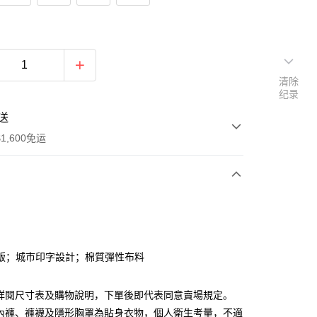
清除
纪录
送
1,600免运
次付款
付款
版；城市印字設計；棉質彈性布料
請詳閱尺寸表及購物說明，下單後即代表同意賣場規定。
、內褲、褲襪及隱形胸罩為貼身衣物，個人衛生考量，不適