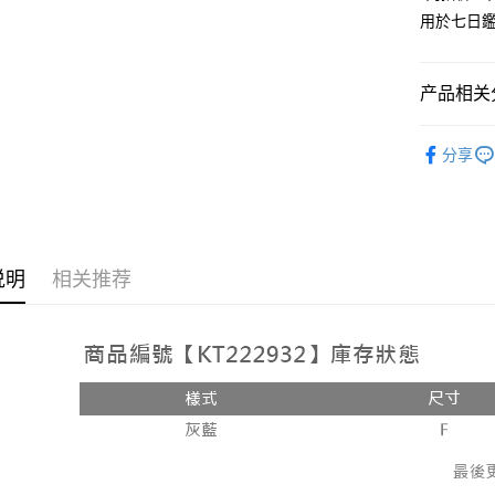
用於七日
Google Pa
大哥付你
相关说明
产品相关分
【大哥付
AFTEE先
1. 本服
人气商品
人月租型
相关说明
分享
2. 付款
一、關於 A
ATM付款
流程，验
1. 於付
完成交易
窗。
3. 实际
2. 進行
4. 订单
3. 訂單
运送方式
消。如遇 
4. 下訂
说明
相关推荐
容。
AFTEE 
全家取貨
【缴款方
5. 收到
1. 分期
每笔NT$6
APP於四
短信。
2. 通过
付款後全
請留意繳費期
账／街口支付
享有最長 
每笔NT$6
【注意事
繳費期限，
已關閉，
1. 本服
算出。使用
过本服务
定能夠在期
每笔NT$10
本公司后
收到商品與