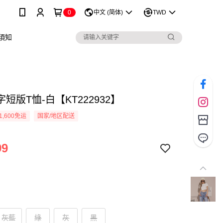
0
中文 (简体)
TWD
須知
短版T恤-白【KT222932】
1,600免运
国家/地区配送
99
灰藍
綠
灰
黑