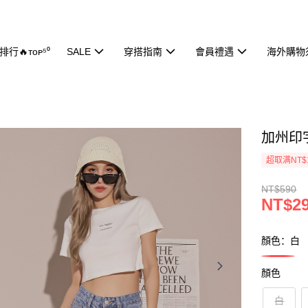
行🔥ᴛᴏᴘ⁵⁰
SALE
穿搭指南
會員禮遇
海外購物
加州印字
超取满NT$
NT$590
NT$2
顏色：白
顏色
白