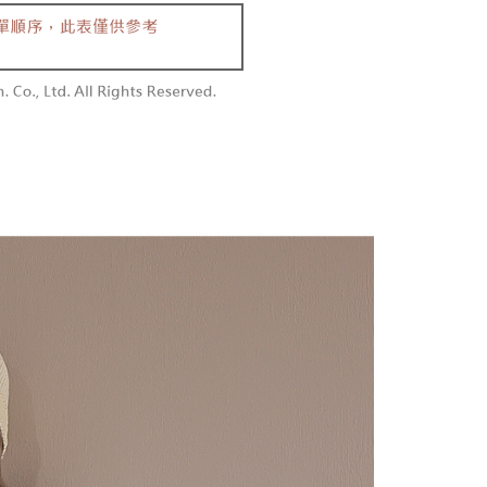
同意付款使用 “大哥付你分期”之契约关系目的，商店将以您的个人
勿下單(付取)
含姓名、电话或地址）提供予台湾大哥大进项收集、处理及利
限制
,000
湾大哥大与本人进行分期账单所需资料之确认、核对及更正。
使用 AFTEE 時，將依認證結果及本公司審查結果，核予每個人不同
用户服务条款，请详阅以下链接：
https://oppay.tw/userRule
度
付款
額須大於NT$30
僅支援台灣會員
0，满NT$1,800(含以上)免运费
條款
1取貨
E先享後付」(下稱本服務)乃由恩沛科技股份有限公司(下稱 AFTEE
0，满NT$1,600(含以上)免运费
並由 AFTEE 向您收取款項。因使用本服務所須提供之個人資料
限於訂購人姓名、電話，收件人姓名、電話、收件地址)，將交付
EE 於本服務必要服務範圍內運用。關於 AFTEE 對於個人資料之蒐
利用，詳參 AFTEE 官網之『個人資料蒐集、處理及利用告知聲
00，满NT$2,500(含以上)免运费
s://aftee.tw/privacypolicy/
）。
配送
查看运费
繳費期限，將根據當次的金額加收年利率 16% 的逾期滯納金。
使用者，請事先徵得法定代理人或監護人之同意方可使用
個人資料之處理、利用有任何疑問，或欲行使相關法律權利，請
科技股份有限公司。若您不同意我們將上開所示之個人資料，連
買訂單資訊提供予 AFTEE ，或讓 AFTEE 蒐集處理利用您的個
請勿選用本服務。