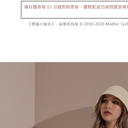
2. 基于
已關閉，請
资料（包
二、付款
每笔NT$10
用，由台
1. 初次
3. 完整
之上限額
7-11取貨
2. 結帳金
3. 目前
每笔NT$6
三、聲明
付款後7-1
「AFTE
每笔NT$6
)所提供，
(包含但不
宅配
予 AFT
集、處理、
每笔NT$1
明』（
http
國家/地區
若款項超過
未成年的
AFTEE。
若您對於
聯繫恩沛
同必要之購
人資料，