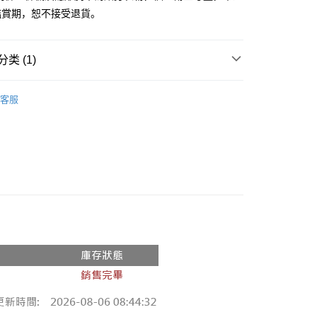
鑑賞期，恕不接受退貨。
y
分期
类 (1)
你分期使用说明】
享后付
务由台湾大哥大提供，电信用户可立即使用无须另外申请。（限个
推荐
门号，不开放公司户及预付卡使用）
客服
方式选择 “大哥付你分期”，订单成立后会自动跳转到大哥付的交易
FTEE先享後付
证手机门号后，选择欲分期的期数、缴款截止日，确认付款后即
款方式選擇AFTEE先享後付，將跳出AFTEE先享後付手機驗證視
。
核准额度、可分期数及费用金额请依后续交易确认页面所载为准。
簡訊驗證之後，即可完成結帳手續。
成立30分钟内，如未前往确认交易或遇审核未通过，订单将自动取
確認後不需事先繳費，商品會配送至您的指定地址。
“转专审核”未通过状况，表示未达系统评分，恕无法说明评估内
完成後，您的手機會收到一封繳費通知簡訊，APP會員則會收到
APP推播通知。
付款
式说明】
商品當下無需繳費，確認無誤後，請再利用繳費通知簡訊或AFTEE
款项不并入电信账单，“大哥付你分期”于每月结算日后寄送缴费提醒
0，满NT$1,800(含以上)免运费
大便利商店‧ATM/網銀等方式進行付款。
短信链接打开账单后，可选择 “超商条码／台湾大直营门市／银行转
家取貨
限為 14 天。唯有下載 AFTEE App 成為 AFTEE 會員者方能
／iPASS MONEY”等通路缴费。
45 天內付款之服務。
0，满NT$1,600(含以上)免运费
项】
為商家向您請款的時間，再加上使用AFTEE可延長的天數所計
請勿下單
务系由 “台湾大哥大股份有限公司”所提供，让用户于交易时，得通
AFTEE下訂可以延長您收到商品前的繳費天數，但無法保證一
购买商品或服务，并由商店将买卖／分期付款买卖价金债权让与
限內收到商品(例如:預購商品或預計到貨時間較長者)。因此無論
,000
，依约使用本公司账单缴交账款。
否，仍需要請您在AFTEE規定的時間內完成繳費。