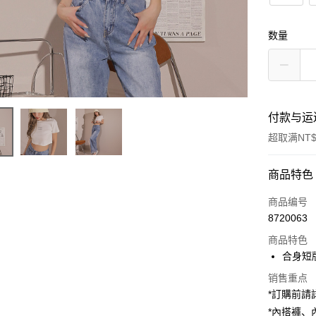
数量
付款与运
超取满NT$
付款方式
商品特色
信用卡一
商品编号
8720063
超商取货
商品特色
LINE Pay
合身短
Apple Pay
销售重点
*訂購前
街口支付
*內搭褲