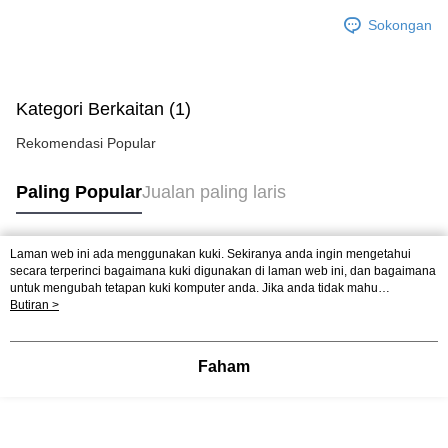
Sokongan
Kategori Berkaitan (1)
Rekomendasi Popular
Paling Popular
Jualan paling laris
Laman web ini ada menggunakan kuki. Sekiranya anda ingin mengetahui
Tag Popular
secara terperinci bagaimana kuki digunakan di laman web ini, dan bagaimana
untuk mengubah tetapan kuki komputer anda. Jika anda tidak mahu
menggunakan kuki di komputer anda, sila rujuk penerangan mengenai kuki.
Butiran >
Dasar Privasi
Laman web ini ada menggunakan kuki. Sekiranya anda ingin
mengetahui secara terperinci bagaimana kuki digunakan di laman web ini,
dan bagaimana untuk mengubah tetapan kuki komputer anda. Jika anda tidak
Faham
mahu menggunakan kuki di komputer anda, sila rujuk penerangan mengenai
kuki.