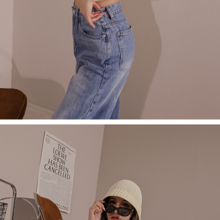
saluran lain.
【Nota Penting】
1. Perkhidmatan ini disediakan oleh "Taiwan Mobile Co., Ltd." untuk
membolehkan pengguna membeli produk atau perkhidmatan melalui
perkhidmatan ini semasa transaksi, dan kedai akan menyerahkan hak
tuntutan harga jual/beli ansuran kepada syarikat ini untuk membayar bil
menggunakan bil syarikat ini.
2. Berdasarkan tujuan kontrak persetujuan pembayaran menggunakan
"Pembayaran Ansuran Gogo", kedai akan memberikan maklumat peribadi
anda (termasuk nama, telefon atau alamat) kepada Taiwan Mobile untuk
pengumpulan, pemprosesan dan penggunaan, untuk pengesahan,
semakan dan pembetulan data yang diperlukan untuk bil ansuran oleh
Taiwan Mobile.
3. Sila baca syarat perkhidmatan pengguna secara lengkap melalui
pautan berikut: https://oppay.tw/userRule