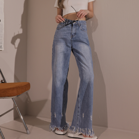
menyelesaikan pembayaran anda melalui salah satu saluran berikut: kod
kepada AFTEE dalam tempoh sama ada anda menerima pesanan.
bar kedai serbaneka, kedai runcit Taiwan Mobile, pemindahan bank,
付款後7-11取貨
JKOPay, atau iPASS MONEY.
Kedua, Sekatan Pembayaran
NT$60/pesanan | Penghantaran percuma untuk pesanan
1. Jumlah yang diperakui untuk pengguna kali pertama boleh sehingga
[Nota Penting]
NT$1,600 atau lebih
NT$10,000. Amaun diperakui sebenar yang diluluskan akan berdasarkan
keputusan pensijilan dan semakan oleh AFTEE.
Perkhidmatan ini disediakan oleh Taiwan Mobile Co., Ltd. (“Syarikat”),
宅配
2. Amaun perbelanjaan minimum mestilah lebih besar daripada NT$20.
yang membolehkan pelanggan membeli barangan atau perkhidmatan
3. Pada masa ini hanya tersedia untuk ahli Taiwan.
NT$100/pesanan | Penghantaran percuma untuk pesanan
melalui perkhidmatan ini pada masa transaksi. Hasil daripada pembelian
atau pembayaran ansuran akan dipindahkan oleh peniaga kepada
NT$2,500 atau lebih
Ketiga, Syarat Perkhidmatan
Syarikat, dan pelanggan hendaklah membuat pembayaran mengikut
Perkhidmatan AFTEE Beli Sekarang Bayar Kemudian disediakan oleh NP
perjanjian menggunakan sistem bil Syarikat.
國家/地區配送
Kadar Penghantaran
Taiwan, Inc. dan AFTEE akan membuat bil kepada pengguna. AFTEE
akan menggunakan data peribadi yang dikumpul (termasuk nama
Untuk memenuhi hubungan kontrak yang terjalin melalui persetujuan
pembeli, no. telefon, nama penerima, no. telefon, alamat penerima) untuk
penggunaan OP Pay Later, peniaga akan memberikan maklumat peribadi
penggunaan perkhidmatan. Sila rujuk kepada "Penyata Pengumpulan
anda (termasuk nama, nombor telefon, atau alamat) kepada Syarikat bagi
Data Peribadi, Pemprosesan, Penggunaan"
tujuan pengumpulan, pemprosesan dan penggunaan data yang
(https://aftee.tw/privacypolicy/
) untuk maklumat lanjut.
diperlukan untuk pengebilan ansuran, termasuk pengesahan,
pengesahan semula dan pembetulan.
Jumlah yang diperakui untuk pengguna kali pertama yang lulus
kelulusan boleh sehingga NT$10,000. Jika pengguna tidak membuat
Untuk terma perkhidmatan penuh, sila rujuk pautan berikut:
pembayaran dalam tempoh tersebut, yuran pembayaran lewat sebanyak
https://oppay.tw/userRule
" target="_blank" class="link revert-
20% setahun akan dikenakan. Pengguna bawah umur dikehendaki
style">https://oppay.tw/userRule
mendapatkan kebenaran daripada ibu bapa atau penjaga yang sah
untuk menggunakan AFTEE.
【Panduan Penggunaan Pembayaran Ansuran Gogo】