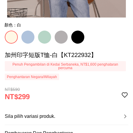
顏色：白
加州印字短版T恤-白【KT222932】
Penuh Pengambilan di Kedai Serbaneka, NT$1,600 penghataran
percuma
Penghantaran Negara/Wilayah
NT$590
NT$299
Sila pilih variasi produk.