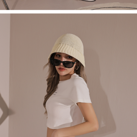
1. Perkhidmatan ini disediakan oleh Taiwan Mobile, pengguna telefon
Sila hubungi NP Taiwan Inc. di
cs_tw@netprotections.co.jp
jika anda
mudah alih boleh segera menggunakan tanpa perlu memohon lagi.
mempunyai sebarang kebimbangan mengenai pemprosesan dan
(Hanya untuk nombor langganan peribadi, tidak terbuka untuk syarikat
penggunaan pada data peribadi. Jika anda tidak bersetuju dengan data
dan kad prabayar)
peribadi yang disenaraikan seperti di atas akan dikumpul dan digunakan
2. Pilihan kaedah pembayaran "Pembayaran Ansuran Gogo", selepas
oleh AFTEE, sila jangan gunakan perkhidmatan ini.
pesanan ditubuhkan, akan secara automatik dialihkan ke proses
transaksi Gogo, selepas pengesahan nombor telefon, pilih bilangan
ansuran yang diingini, tarikh akhir pembayaran, dan setelah
mengesahkan pembayaran, transaksi akan selesai.
3. Jumlah kelulusan sebenar, bilangan ansuran dan jumlah bayaran
adalah berdasarkan halaman pengesahan transaksi seterusnya.
4. Dalam masa 30 minit selepas pesanan ditubuhkan, jika tidak pergi
untuk mengesahkan transaksi atau jika tidak lulus semakan, pesanan
akan dibatalkan secara automatik. Jika terdapat situasi "pindah untuk
semakan khusus" yang tidak lulus, ini menunjukkan bahawa sistem
penilaian tidak mencukupi, tiada penjelasan mengenai kandungan
penilaian boleh diberikan.
【Penerangan Kaedah Pembayaran】
1. Pembayaran ansuran tidak digabungkan dalam bil telekomunikasi,
"Pembayaran Ansuran Gogo" akan menghantar SMS peringatan
pembayaran selepas tarikh penyelesaian bulanan.
2. Melalui pautan SMS untuk membuka bil, anda boleh memilih untuk
membayar melalui "Kod bar kedai serbaneka / Kedai rasmi Taiwan
Mobile / Pemindahan bank / Pembayaran J街口 / iPASS MONEY" dan