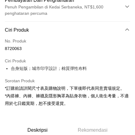
Pembayaran Dan Penghantaran
Penuh Pengambilan di Kedai Serbaneka, NT$1,600
penghataran percuma
Kaedah Pembayaran
Ciri Produk
Kad Kredit (Bayaran Penuh)
No. Produk
Pengambilan di Kedai Serbaneka
8720063
LINE Pay
Ciri Produk
Apple Pay
合身短版；城市印字設計；棉質彈性布料
JKOPAY
Sorotan Produk
Google Pay
*訂購前請詳閱尺寸表及購物說明，下單後即代表同意賣場規定。
*內搭褲、內褲、褲襪及隱形胸罩為貼身衣物，個人衛生考量，不適
OP Pay Later
用於七日鑑賞期，恕不接受退貨。
Deskripsi
[Terma Penggunaan untuk OP Pay Later]
AFTEE
Perkhidmatan ini disediakan oleh Taiwan Mobile dan tersedia untuk
Deskripsi
pengguna Taiwan Mobile tanpa memerlukan permohonan tambahan.
Deskripsi
Rekomendasi
Pertama, Mengenai Perkhidmatan AFTEE Beli Sekarang Bayar Kemudian