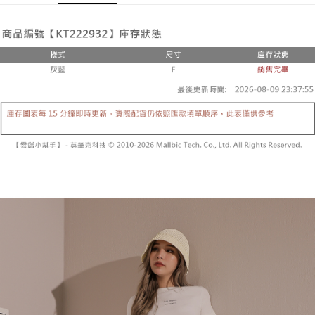
Pemindahan ATM
1. Dengan memilih AFTEE sebagai kaedah pembayaran, mesej
Jika anda memilih OP Pay Later sebagai kaedah pembayaran, sistem
pengesahan AFTEE akan muncul.
akan mengarahkan anda secara automatik ke proses transaksi OP Pay
2. Anda boleh meneruskan pembayaran selepas pengesahan SMS.
Pilihan Penghantaran
Later selepas pesanan dibuat. Anda perlu mengesahkan nombor telefon
3. Tiada bayaran diperlukan apabila pesanan disahkan. Produk akan
mudah alih anda, memilih bilangan ansuran, dan menetapkan tarikh
dihantar ke alamat yang ditetapkan.
全家取貨付款
akhir pembayaran. Transaksi akan dianggap selesai setelah pembayaran
4. Setelah pesanan disahkan, anda akan menerima SMS pembayaran
disahkan.
NT$60/pesanan | Penghantaran percuma untuk pesanan
manakala ahli aplikasi akan menerima pemberitahuan tolak aplikasi
NT$1,800 atau lebih
AFTEE.
Had kredit yang diluluskan, tempoh ansuran yang tersedia, dan yuran
5. Tiada bayaran diperlukan apabila anda menerima produk. Sila buat
yang dikenakan adalah tertakluk kepada maklumat yang dinyatakan
pembayaran di empat kedai serbaneka utama, ATM atau perbankan
付款後全家取貨
pada halaman pengesahan transaksi seterusnya.
dalam talian dengan SMS pembayaran atau pemberitahuan tolak aplikasi
NT$60/pesanan | Penghantaran percuma untuk pesanan
AFTEE.
Jika transaksi tidak disahkan dalam masa 30 minit selepas pesanan
NT$1,600 atau lebih
dibuat, atau jika permohonan gagal dalam proses semakan, pesanan
Sila ambil perhatian bahawa tempoh pembayaran adalah 14 hari. Walau
akan dibatalkan secara automatik. Jika permohonan gagal pada
已關閉，請勿下單
bagaimanapun, bagi mereka yang telah memuat turun Aplikasi AFTEE
peringkat "semakan manual", ini bermakna kriteria pemarkahan sistem
dan mendaftar sebagai ahli AFTEE boleh menikmati tempoh pembayaran
NT$10,000/pesanan
tidak dipenuhi; butiran penilaian khusus tidak akan didedahkan.
sehingga 45 hari.
已關閉，請勿下單(付取)
[Arahan Pembayaran]
Tempoh pembayaran dikira dari masa kedai meminta pembayaran anda,
ditambah dengan bilangan hari yang boleh dilanjutkan oleh AFTEE. Anda
NT$10,000/pesanan
Pembayaran ansuran melalui OP Pay Later akan dibilkan secara
boleh melanjutkan tempoh pembayaran anda sebelum anda menerima
berasingan dan tidak termasuk dalam bil telekom anda. SMS peringatan
pesanan. Walau bagaimanapun, tiada jaminan bahawa anda boleh
7-11取貨付款
pembayaran akan dihantar selepas kitaran bil bulanan.
menerima pesanan anda semasa tempoh pembayaran (cth.: produk
NT$60/pesanan | Penghantaran percuma untuk pesanan
prapesanan atau produk yang mungkin mengambil masa yang lebih
Selepas mengakses bil melalui pautan dalam SMS, anda boleh
NT$1,800 atau lebih
lama untuk dihantar). Oleh itu, anda dikehendaki membuat pembayaran