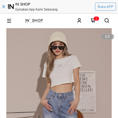
IN SHOP
Buka APP
Gunakan App Kami Sekarang
0
1
/
3