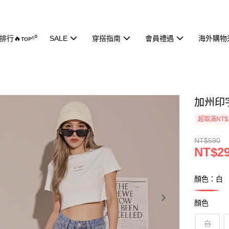
行🔥ᴛᴏᴘ⁵⁰
SALE
穿搭指南
會員禮遇
海外購物
加州印字
超取滿NT$
NT$590
NT$2
顏色：白
顏色
白