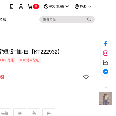
0
中文 (繁體)
TWD
須知
短版T恤-白【KT222932】
1,600免運
國家/地區配送
99
灰藍
綠
灰
黑