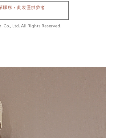
含姓名、電話或地址）提供予台灣大哥大進項蒐集、處理及利
功／繳費後需取消欲退款等相關疑問，請聯繫「AFTEE先享後
勿下單(付取)
公司與您本人進行分期帳單所需資料之確認、核對及更正。
援中心」
https://netprotections.freshdesk.com/support/home
,000
戶服務條款，請詳閱以下連結：
https://oppay.tw/userRule
項】
付款
恩沛科技股份有限公司提供之「AFTEE先享後付」服務完成之
依本服務之必要範圍內提供個人資料，並將交易相關給付款項請
0，滿NT$1,800(含以上)免運費
讓予恩沛科技股份有限公司。
個人資料處理事宜，請瀏覽以下網址：
1取貨
ee.tw/terms/#terms3
0，滿NT$1,600(含以上)免運費
年的使用者請事先徵得法定代理人或監護人之同意方可使用
E先享後付」，若未經同意申辦者引起之損失，本公司不負相關責
AFTEE先享後付」時，將依據個別帳號之用戶狀況，依本公司
00，滿NT$2,500(含以上)免運費
核予不同之上限額度；若仍有額度不足之情形，本公司將視審查
用戶進行身份認證。
配送
查看運費
一人註冊多個帳號或使用他人資訊註冊。若發現惡意使用之情
科技股份有限公司將有權停止該用戶之使用額度並採取法律行