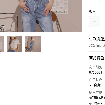
數量
付款與運
超取滿NT$
付款方式
商品特色
信用卡一
商品編號
8720063
超商取貨
商品特色
LINE Pay
合身短
Apple Pay
銷售重點
*訂購前
街口支付
*內搭褲