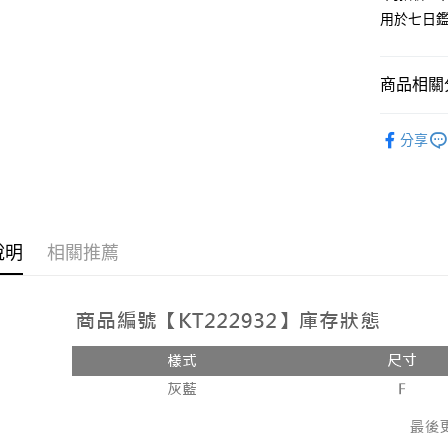
用於七日
Google Pa
大哥付你
相關說明
商品相關分
【大哥付
AFTEE先
1.本服務
人氣商品
2.付款方
相關說明
分享
流程，驗
【關於「A
ATM付款
完成交易
AFTEE
3.實際核
便利好安
4.訂單成
１．簡單
消。如遇
２．便利
運送方式
無法說明
３．安心
說明
相關推薦
【繳款方
全家取貨
1.分期款
【「AFT
醒簡訊。
每筆NT$6
１．於結帳
2.透過簡
付」結帳
帳／街口支
付款後全
２．訂單
３．收到繳
每筆NT$6
【注意事
／ATM／
1.本服務
※ 請注意
已關閉，
用戶於交
絡購買商品
款買賣價
先享後付
每筆NT$10
2.基於同
※ 交易是