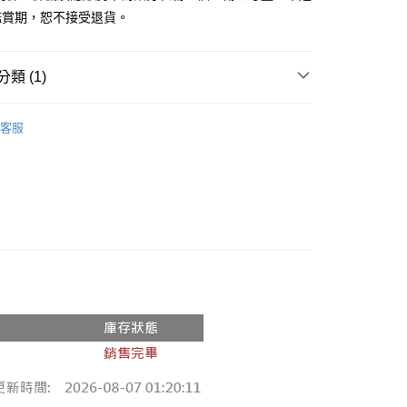
鑑賞期，恕不接受退貨。
y
分期
類 (1)
你分期使用說明】
享後付
由台灣大哥大提供，台灣大哥大用戶可立即使用無須另外申請。
推薦
式選擇「大哥付你分期」，訂單成立後會自動跳轉到大哥付的交易
客服
證手機門號後，選擇欲分期的期數、繳款截止日，確認付款後即
FTEE先享後付」】
。
先享後付是「在收到商品之後才付款」的支付方式。 讓您購物簡單
准額度、可分期數及費用金額請依後續交易確認頁面所載為準。
心！
立30分鐘內，如未前往確認交易或遇審核未通過，訂單將自動取
：不需註冊會員、不需綁卡、不需儲值。
「轉專審核」未通過狀況，表示未達大哥付你分期系統評分，恕
：只要手機號碼，簡訊認證，即可結帳。
評估內容。
：先確認商品／服務後，再付款。
式說明】
付款
項不併入電信帳單，「大哥付你分期」於每月結算日後寄送繳費提
EE先享後付」結帳流程】
0，滿NT$1,800(含以上)免運費
方式選擇「AFTEE先享後付」後，將跳轉至「AFTEE先享後
訊連結打開帳單後，可選擇「超商條碼／台灣大直營門市／銀行轉
頁面，進行簡訊認證並確認金額後，即可完成結帳。
付／iPASS MONEY」等通路繳費。
家取貨
成立數日內，您將收到繳費通知簡訊。
費通知簡訊後14天內，點擊此簡訊中的連結，可透過四大超商
0，滿NT$1,600(含以上)免運費
項】
網路銀行／等多元方式進行付款，方視為交易完成。
係由「台灣大哥大股份有限公司」（以下簡稱本公司）所提供，讓
：結帳手續完成當下不需立刻繳費，但若您需要取消訂單，請聯
請勿下單
易時，得透過本服務購買商品或服務，並由商店將買賣／分期付
的店家。未經商家同意取消之訂單仍視為有效，需透過AFTEE
金債權讓與本公司後，依約使用本公司帳單繳交帳款。
繳納相關費用。
,000
意付款使用「大哥付你分期」之契約關係目的，商店將以您的個人
否成功請以「AFTEE先享後付 」之結帳頁面顯示為準，若有關於