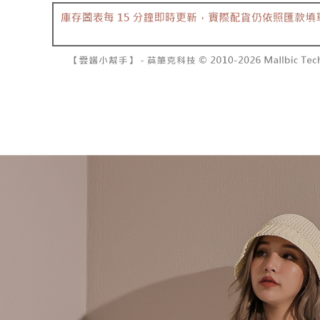
資料（包
是否繳費成
已關閉，請
用，由本
付客戶支
每筆NT$10
3.完整用
【注意事
7-11取貨
１．透過由
交易，需
每筆NT$6
求債權轉
２．關於
付款後7-1
https://aft
每筆NT$6
３．未成
「AFTE
宅配
任。
４．使用「
每筆NT$1
即時審查
結果請求
國家/地區
５．嚴禁
形，恩沛
動。