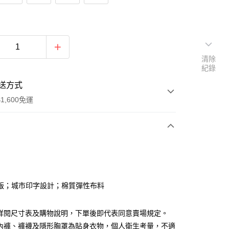
清除
紀錄
送方式
1,600免運
次付款
付款
版；城市印字設計；棉質彈性布料
請詳閱尺寸表及購物說明，下單後即代表同意賣場規定。
、內褲、褲襪及隱形胸罩為貼身衣物，個人衛生考量，不適