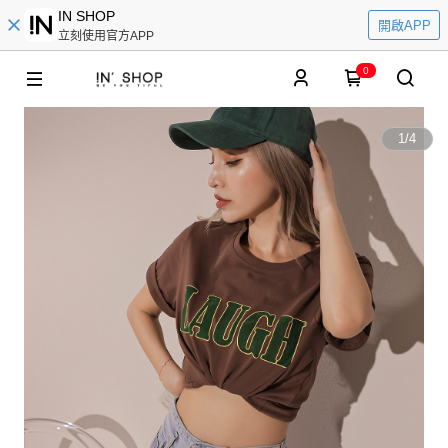
IN SHOP
開啟APP
立刻使用官方APP
0
1
/
4