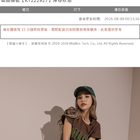
２．便利：只要手機號碼，簡訊認證，即可結帳。
法說明評估內容。
３．安心：先確認商品／服務後，再付款。
全家取貨付款
【繳款方式說明】
1.分期款項不併入電信帳單，「大哥付你分期」於每月結算日後寄送繳費提
每筆NT$60，滿NT$1,800(含以上)免運費
【「AFTEE先享後付」結帳流程】
醒簡訊。
１．於結帳方式選擇「AFTEE先享後付」後，將跳轉至「AFTEE先享後付」
2.透過簡訊連結打開帳單後，可選擇「超商條碼／台灣大直營門市／銀行轉
付款後全家取貨
結帳頁面，進行簡訊認證並確認金額後，即可完成結帳。
帳／街口支付／iPASS MONEY」等通路繳費。
２．訂單成立數日內，您將收到繳費通知簡訊。
每筆NT$60，滿NT$1,600(含以上)免運費
３．收到繳費通知簡訊後14天內，點擊此簡訊中的連結，可透過四大超商／
【注意事項】
ATM／網路銀行／等多元方式進行付款，方視為交易完成。
已關閉，請勿下單
1.本服務係由「台灣大哥大股份有限公司」（以下簡稱本公司）所提供，讓
※ 請注意：結帳手續完成當下不需立刻繳費，但若您需要取消訂單，請聯絡
用戶於交易時，得透過本服務購買商品或服務，並由商店將買賣／分期付款
每筆NT$10,000
購買商品的店家。未經商家同意取消之訂單仍視為有效，需透過AFTEE先享
買賣價金債權讓與本公司後，依約使用本公司帳單繳交帳款。
後付繳納相關費用。
2.基於同意付款使用「大哥付你分期」之契約關係目的，商店將以您的個人
已關閉，請勿下單(付取)
※ 交易是否成功請以「AFTEE先享後付 」之結帳頁面顯示為準，若有關於
資料（包含姓名、電話或地址）提供予台灣大哥大進項蒐集、處理及利用，
是否繳費成功／繳費後需取消欲退款等相關疑問，請聯繫「AFTEE先享後付
每筆NT$10,000
由本公司與您本人進行分期帳單所需資料之確認、核對及更正。
客戶支援中心」
https://netprotections.freshdesk.com/support/home
3.完整用戶服務條款，請詳閱以下連結：
https://oppay.tw/userRule
7-11取貨付款
【注意事項】
１．透過由恩沛科技股份有限公司提供之「AFTEE先享後付」服務完成之交
每筆NT$60，滿NT$1,800(含以上)免運費
易，需依本服務之必要範圍內提供個人資料，並將交易相關給付款項請求債
權轉讓予恩沛科技股份有限公司。
付款後7-11取貨
２．關於個人資料處理事宜，請瀏覽以下網址：
每筆NT$60，滿NT$1,600(含以上)免運費
https://aftee.tw/terms/#terms3
３．未成年的使用者請事先徵得法定代理人或監護人之同意方可使用
宅配
「AFTEE先享後付」，若未經同意申辦者引起之損失，本公司不負相關責
任。
每筆NT$100，滿NT$2,500(含以上)免運費