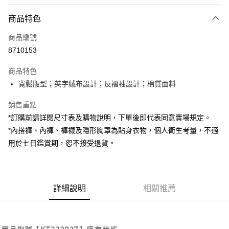
付款方式
商品特色
信用卡一次付款
商品編號
超商取貨付款
8710153
LINE Pay
商品特色
Apple Pay
寬鬆版型；英字絨布設計；反褶袖設計；棉質面料
街口支付
銷售重點
*訂購前請詳閱尺寸表及購物說明，下單後即代表同意賣場規定。
Google Pay
*內搭褲、內褲、褲襪及隱形胸罩為貼身衣物，個人衛生考量，不適
大哥付你分期
用於七日鑑賞期，恕不接受退貨。
相關說明
【大哥付你分期使用說明】
AFTEE先享後付
1.本服務由台灣大哥大提供，台灣大哥大用戶可立即使用無須另外申請。
2.付款方式選擇「大哥付你分期」，訂單成立後會自動跳轉到大哥付的交易
相關說明
詳細說明
相關推薦
流程，驗證手機門號後，選擇欲分期的期數、繳款截止日，確認付款後即完
【關於「AFTEE先享後付」】
成交易。
ATM付款
AFTEE先享後付是「在收到商品之後才付款」的支付方式。 讓您購物簡單
3.實際核准額度、可分期數及費用金額請依後續交易確認頁面所載為準。
便利好安心！
4.訂單成立30分鐘內，如未前往確認交易或遇審核未通過，訂單將自動取
１．簡單：不需註冊會員、不需綁卡、不需儲值。
運送方式
消。如遇「轉專審核」未通過狀況，表示未達大哥付你分期系統評分，恕無