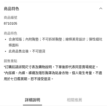
付款方式
商品特色
信用卡一次付款
商品編號
超商取貨付款
8710105
LINE Pay
商品特色
Apple Pay
合身短版；內附胸墊；不可拆卸胸墊；線條美背設計；彈性細坑
條面料
街口支付
此商品售出後，不可退貨
Google Pay
銷售重點
大哥付你分期
*訂購前請詳閱尺寸表及購物說明，下單後即代表同意賣場規定。
相關說明
*內搭褲、內褲、褲襪及隱形胸罩為貼身衣物，個人衛生考量，不適
【大哥付你分期使用說明】
用於七日鑑賞期，恕不接受退貨。
AFTEE先享後付
1.本服務由台灣大哥大提供，台灣大哥大用戶可立即使用無須另外申請。
2.付款方式選擇「大哥付你分期」，訂單成立後會自動跳轉到大哥付的交易
相關說明
流程，驗證手機門號後，選擇欲分期的期數、繳款截止日，確認付款後即完
【關於「AFTEE先享後付」】
成交易。
ATM付款
AFTEE先享後付是「在收到商品之後才付款」的支付方式。 讓您購物簡單
3.實際核准額度、可分期數及費用金額請依後續交易確認頁面所載為準。
便利好安心！
詳細說明
相關推薦
4.訂單成立30分鐘內，如未前往確認交易或遇審核未通過，訂單將自動取
１．簡單：不需註冊會員、不需綁卡、不需儲值。
運送方式
消。如遇「轉專審核」未通過狀況，表示未達大哥付你分期系統評分，恕無