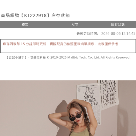
２．便利：只要手機號碼，簡訊認證，即可結帳。
法說明評估內容。
３．安心：先確認商品／服務後，再付款。
全家取貨付款
【繳款方式說明】
1.分期款項不併入電信帳單，「大哥付你分期」於每月結算日後寄送繳費提
每筆NT$60，滿NT$1,800(含以上)免運費
【「AFTEE先享後付」結帳流程】
醒簡訊。
１．於結帳方式選擇「AFTEE先享後付」後，將跳轉至「AFTEE先享後付」
2.透過簡訊連結打開帳單後，可選擇「超商條碼／台灣大直營門市／銀行轉
付款後全家取貨
結帳頁面，進行簡訊認證並確認金額後，即可完成結帳。
帳／街口支付／iPASS MONEY」等通路繳費。
２．訂單成立數日內，您將收到繳費通知簡訊。
每筆NT$60，滿NT$1,600(含以上)免運費
３．收到繳費通知簡訊後14天內，點擊此簡訊中的連結，可透過四大超商／
【注意事項】
ATM／網路銀行／等多元方式進行付款，方視為交易完成。
已關閉，請勿下單
1.本服務係由「台灣大哥大股份有限公司」（以下簡稱本公司）所提供，讓
※ 請注意：結帳手續完成當下不需立刻繳費，但若您需要取消訂單，請聯絡
用戶於交易時，得透過本服務購買商品或服務，並由商店將買賣／分期付款
每筆NT$10,000
購買商品的店家。未經商家同意取消之訂單仍視為有效，需透過AFTEE先享
買賣價金債權讓與本公司後，依約使用本公司帳單繳交帳款。
後付繳納相關費用。
2.基於同意付款使用「大哥付你分期」之契約關係目的，商店將以您的個人
已關閉，請勿下單(付取)
※ 交易是否成功請以「AFTEE先享後付 」之結帳頁面顯示為準，若有關於
資料（包含姓名、電話或地址）提供予台灣大哥大進項蒐集、處理及利用，
是否繳費成功／繳費後需取消欲退款等相關疑問，請聯繫「AFTEE先享後付
每筆NT$10,000
由本公司與您本人進行分期帳單所需資料之確認、核對及更正。
客戶支援中心」
https://netprotections.freshdesk.com/support/home
3.完整用戶服務條款，請詳閱以下連結：
https://oppay.tw/userRule
7-11取貨付款
【注意事項】
１．透過由恩沛科技股份有限公司提供之「AFTEE先享後付」服務完成之交
每筆NT$60，滿NT$1,800(含以上)免運費
易，需依本服務之必要範圍內提供個人資料，並將交易相關給付款項請求債
權轉讓予恩沛科技股份有限公司。
付款後7-11取貨
２．關於個人資料處理事宜，請瀏覽以下網址：
每筆NT$60，滿NT$1,600(含以上)免運費
https://aftee.tw/terms/#terms3
３．未成年的使用者請事先徵得法定代理人或監護人之同意方可使用
宅配
「AFTEE先享後付」，若未經同意申辦者引起之損失，本公司不負相關責
任。
每筆NT$100，滿NT$2,500(含以上)免運費