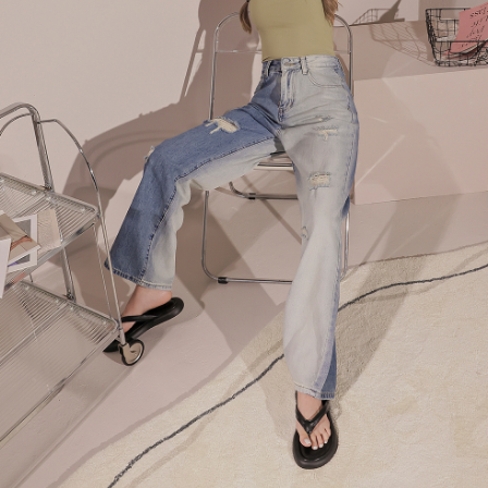
４．使用「AFTEE先享後付」時，將依據個別帳號之用戶狀況，依本公司即
時審查核予不同之上限額度；若仍有額度不足之情形，本公司將視審查結果
國家/地區配送
查看運費
請求用戶進行身份認證。
５．嚴禁一人註冊多個帳號或使用他人資訊註冊。若發現惡意使用之情形，
恩沛科技股份有限公司將有權停止該用戶之使用額度並採取法律行動。