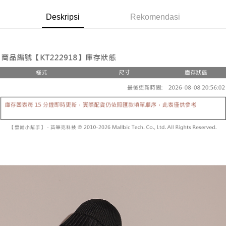
Pemindahan ATM
1. Dengan memilih AFTEE sebagai kaedah pembayaran, mesej
Jika anda memilih OP Pay Later sebagai kaedah pembayaran, sistem
pengesahan AFTEE akan muncul.
Deskripsi
Rekomendasi
akan mengarahkan anda secara automatik ke proses transaksi OP Pay
2. Anda boleh meneruskan pembayaran selepas pengesahan SMS.
Pilihan Penghantaran
Later selepas pesanan dibuat. Anda perlu mengesahkan nombor telefon
3. Tiada bayaran diperlukan apabila pesanan disahkan. Produk akan
mudah alih anda, memilih bilangan ansuran, dan menetapkan tarikh
dihantar ke alamat yang ditetapkan.
全家取貨付款
akhir pembayaran. Transaksi akan dianggap selesai setelah pembayaran
4. Setelah pesanan disahkan, anda akan menerima SMS pembayaran
disahkan.
NT$60/pesanan | Penghantaran percuma untuk pesanan
manakala ahli aplikasi akan menerima pemberitahuan tolak aplikasi
NT$1,800 atau lebih
AFTEE.
Had kredit yang diluluskan, tempoh ansuran yang tersedia, dan yuran
5. Tiada bayaran diperlukan apabila anda menerima produk. Sila buat
yang dikenakan adalah tertakluk kepada maklumat yang dinyatakan
pembayaran di empat kedai serbaneka utama, ATM atau perbankan
付款後全家取貨
pada halaman pengesahan transaksi seterusnya.
dalam talian dengan SMS pembayaran atau pemberitahuan tolak aplikasi
NT$60/pesanan | Penghantaran percuma untuk pesanan
AFTEE.
Jika transaksi tidak disahkan dalam masa 30 minit selepas pesanan
NT$1,600 atau lebih
dibuat, atau jika permohonan gagal dalam proses semakan, pesanan
Sila ambil perhatian bahawa tempoh pembayaran adalah 14 hari. Walau
akan dibatalkan secara automatik. Jika permohonan gagal pada
已關閉，請勿下單
bagaimanapun, bagi mereka yang telah memuat turun Aplikasi AFTEE
peringkat "semakan manual", ini bermakna kriteria pemarkahan sistem
dan mendaftar sebagai ahli AFTEE boleh menikmati tempoh pembayaran
NT$10,000/pesanan
tidak dipenuhi; butiran penilaian khusus tidak akan didedahkan.
sehingga 45 hari.
已關閉，請勿下單(付取)
[Arahan Pembayaran]
Tempoh pembayaran dikira dari masa kedai meminta pembayaran anda,
ditambah dengan bilangan hari yang boleh dilanjutkan oleh AFTEE. Anda
NT$10,000/pesanan
Pembayaran ansuran melalui OP Pay Later akan dibilkan secara
boleh melanjutkan tempoh pembayaran anda sebelum anda menerima
berasingan dan tidak termasuk dalam bil telekom anda. SMS peringatan
pesanan. Walau bagaimanapun, tiada jaminan bahawa anda boleh
7-11取貨付款
pembayaran akan dihantar selepas kitaran bil bulanan.
menerima pesanan anda semasa tempoh pembayaran (cth.: produk
NT$60/pesanan | Penghantaran percuma untuk pesanan
prapesanan atau produk yang mungkin mengambil masa yang lebih
Selepas mengakses bil melalui pautan dalam SMS, anda boleh
NT$1,800 atau lebih
lama untuk dihantar). Oleh itu, anda dikehendaki membuat pembayaran