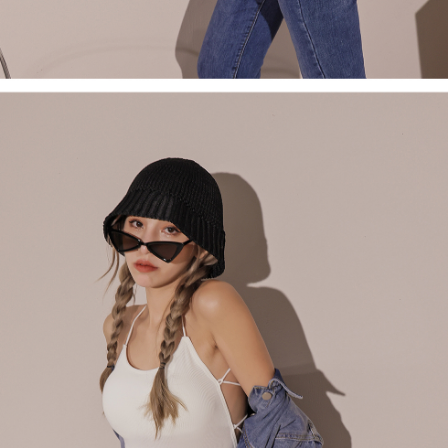
1. Perkhidmatan ini disediakan oleh Taiwan Mobile, pengguna telefon
Sila hubungi NP Taiwan Inc. di
cs_tw@netprotections.co.jp
jika anda
mudah alih boleh segera menggunakan tanpa perlu memohon lagi.
mempunyai sebarang kebimbangan mengenai pemprosesan dan
(Hanya untuk nombor langganan peribadi, tidak terbuka untuk syarikat
penggunaan pada data peribadi. Jika anda tidak bersetuju dengan data
dan kad prabayar)
peribadi yang disenaraikan seperti di atas akan dikumpul dan digunakan
2. Pilihan kaedah pembayaran "Pembayaran Ansuran Gogo", selepas
oleh AFTEE, sila jangan gunakan perkhidmatan ini.
pesanan ditubuhkan, akan secara automatik dialihkan ke proses
transaksi Gogo, selepas pengesahan nombor telefon, pilih bilangan
ansuran yang diingini, tarikh akhir pembayaran, dan setelah
mengesahkan pembayaran, transaksi akan selesai.
3. Jumlah kelulusan sebenar, bilangan ansuran dan jumlah bayaran
adalah berdasarkan halaman pengesahan transaksi seterusnya.
4. Dalam masa 30 minit selepas pesanan ditubuhkan, jika tidak pergi
untuk mengesahkan transaksi atau jika tidak lulus semakan, pesanan
akan dibatalkan secara automatik. Jika terdapat situasi "pindah untuk
semakan khusus" yang tidak lulus, ini menunjukkan bahawa sistem
penilaian tidak mencukupi, tiada penjelasan mengenai kandungan
penilaian boleh diberikan.
【Penerangan Kaedah Pembayaran】
1. Pembayaran ansuran tidak digabungkan dalam bil telekomunikasi,
"Pembayaran Ansuran Gogo" akan menghantar SMS peringatan
pembayaran selepas tarikh penyelesaian bulanan.
2. Melalui pautan SMS untuk membuka bil, anda boleh memilih untuk
membayar melalui "Kod bar kedai serbaneka / Kedai rasmi Taiwan
Mobile / Pemindahan bank / Pembayaran J街口 / iPASS MONEY" dan