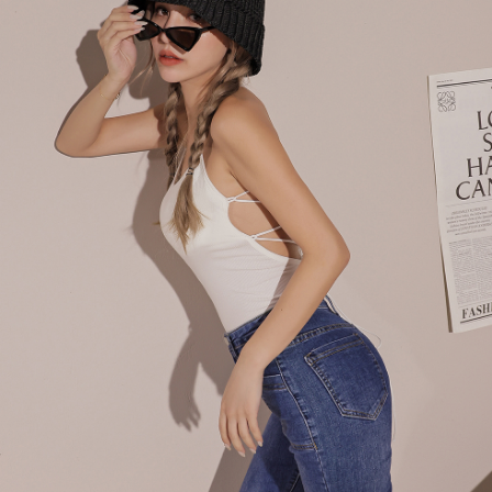
menyelesaikan pembayaran anda melalui salah satu saluran berikut: kod
kepada AFTEE dalam tempoh sama ada anda menerima pesanan.
bar kedai serbaneka, kedai runcit Taiwan Mobile, pemindahan bank,
付款後7-11取貨
JKOPay, atau iPASS MONEY.
Kedua, Sekatan Pembayaran
NT$60/pesanan | Penghantaran percuma untuk pesanan
1. Jumlah yang diperakui untuk pengguna kali pertama boleh sehingga
[Nota Penting]
NT$1,600 atau lebih
NT$10,000. Amaun diperakui sebenar yang diluluskan akan berdasarkan
keputusan pensijilan dan semakan oleh AFTEE.
Perkhidmatan ini disediakan oleh Taiwan Mobile Co., Ltd. (“Syarikat”),
宅配
2. Amaun perbelanjaan minimum mestilah lebih besar daripada NT$20.
yang membolehkan pelanggan membeli barangan atau perkhidmatan
3. Pada masa ini hanya tersedia untuk ahli Taiwan.
NT$100/pesanan | Penghantaran percuma untuk pesanan
melalui perkhidmatan ini pada masa transaksi. Hasil daripada pembelian
atau pembayaran ansuran akan dipindahkan oleh peniaga kepada
NT$2,500 atau lebih
Ketiga, Syarat Perkhidmatan
Syarikat, dan pelanggan hendaklah membuat pembayaran mengikut
Perkhidmatan AFTEE Beli Sekarang Bayar Kemudian disediakan oleh NP
perjanjian menggunakan sistem bil Syarikat.
國家/地區配送
Kadar Penghantaran
Taiwan, Inc. dan AFTEE akan membuat bil kepada pengguna. AFTEE
akan menggunakan data peribadi yang dikumpul (termasuk nama
Untuk memenuhi hubungan kontrak yang terjalin melalui persetujuan
pembeli, no. telefon, nama penerima, no. telefon, alamat penerima) untuk
penggunaan OP Pay Later, peniaga akan memberikan maklumat peribadi
penggunaan perkhidmatan. Sila rujuk kepada "Penyata Pengumpulan
anda (termasuk nama, nombor telefon, atau alamat) kepada Syarikat bagi
Data Peribadi, Pemprosesan, Penggunaan"
tujuan pengumpulan, pemprosesan dan penggunaan data yang
(https://aftee.tw/privacypolicy/
) untuk maklumat lanjut.
diperlukan untuk pengebilan ansuran, termasuk pengesahan,
pengesahan semula dan pembetulan.
Jumlah yang diperakui untuk pengguna kali pertama yang lulus
kelulusan boleh sehingga NT$10,000. Jika pengguna tidak membuat
Untuk terma perkhidmatan penuh, sila rujuk pautan berikut:
pembayaran dalam tempoh tersebut, yuran pembayaran lewat sebanyak
https://oppay.tw/userRule
" target="_blank" class="link revert-
20% setahun akan dikenakan. Pengguna bawah umur dikehendaki
style">https://oppay.tw/userRule
mendapatkan kebenaran daripada ibu bapa atau penjaga yang sah
untuk menggunakan AFTEE.
【Panduan Penggunaan Pembayaran Ansuran Gogo】