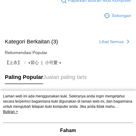
Paparkan Butiran Mod Komputer
Sokongan
Kategori Berkaitan (3)
Lihat Semua
Rekomendasi Popular
【上衣】
◖背心 ❘ 小可愛 ◗
Paling Popular
Jualan paling laris
Laman web ini ada menggunakan kuki. Sekiranya anda ingin mengetahui
Tag Popular
secara terperinci bagaimana kuki digunakan di laman web ini, dan bagaimana
untuk mengubah tetapan kuki komputer anda. Jika anda tidak mahu
menggunakan kuki di komputer anda, sila rujuk penerangan mengenai kuki.
Butiran >
Dasar Privasi
Laman web ini ada menggunakan kuki. Sekiranya anda ingin
mengetahui secara terperinci bagaimana kuki digunakan di laman web ini,
dan bagaimana untuk mengubah tetapan kuki komputer anda. Jika anda tidak
Faham
mahu menggunakan kuki di komputer anda, sila rujuk penerangan mengenai