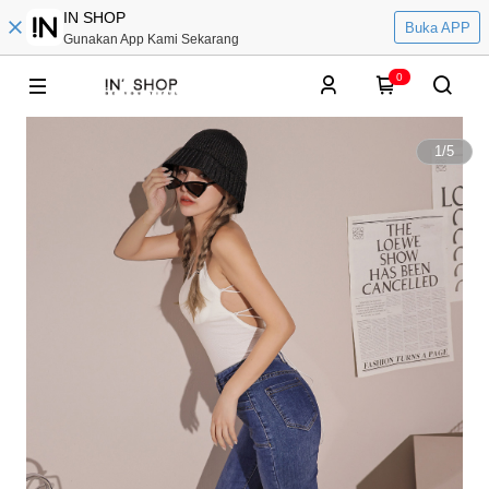
IN SHOP
Buka APP
Gunakan App Kami Sekarang
0
1
/
5