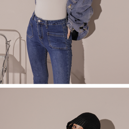
saluran lain.
【Nota Penting】
1. Perkhidmatan ini disediakan oleh "Taiwan Mobile Co., Ltd." untuk
membolehkan pengguna membeli produk atau perkhidmatan melalui
perkhidmatan ini semasa transaksi, dan kedai akan menyerahkan hak
tuntutan harga jual/beli ansuran kepada syarikat ini untuk membayar bil
menggunakan bil syarikat ini.
2. Berdasarkan tujuan kontrak persetujuan pembayaran menggunakan
"Pembayaran Ansuran Gogo", kedai akan memberikan maklumat peribadi
anda (termasuk nama, telefon atau alamat) kepada Taiwan Mobile untuk
pengumpulan, pemprosesan dan penggunaan, untuk pengesahan,
semakan dan pembetulan data yang diperlukan untuk bil ansuran oleh
Taiwan Mobile.
3. Sila baca syarat perkhidmatan pengguna secara lengkap melalui
pautan berikut: https://oppay.tw/userRule