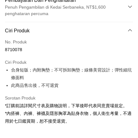
Pembayaran Dan Penghantaran
Penuh Pengambilan di Kedai Serbaneka, NT$1,600
penghataran percuma
Kaedah Pembayaran
Ciri Produk
Kad Kredit (Bayaran Penuh)
No. Produk
Pengambilan di Kedai Serbaneka
8710078
LINE Pay
Ciri Produk
Apple Pay
合身短版；內附胸墊；不可拆卸胸墊；線條美背設計；彈性細坑
條面料
JKOPAY
此商品售出後，不可退貨
Google Pay
Sorotan Produk
OP Pay Later
*訂購前請詳閱尺寸表及購物說明，下單後即代表同意賣場規定。
Deskripsi
*內搭褲、內褲、褲襪及隱形胸罩為貼身衣物，個人衛生考量，不適
[Terma Penggunaan untuk OP Pay Later]
AFTEE
用於七日鑑賞期，恕不接受退貨。
Perkhidmatan ini disediakan oleh Taiwan Mobile dan tersedia untuk
Deskripsi
pengguna Taiwan Mobile tanpa memerlukan permohonan tambahan.
Pertama, Mengenai Perkhidmatan AFTEE Beli Sekarang Bayar Kemudian