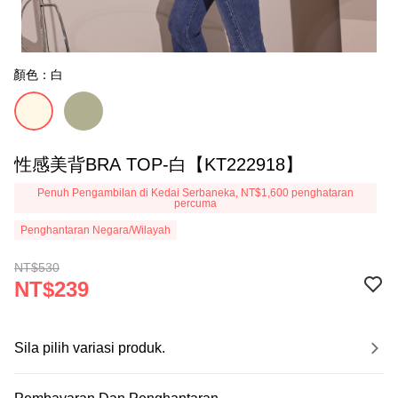
顏色：白
性感美背BRA TOP-白【KT222918】
Penuh Pengambilan di Kedai Serbaneka, NT$1,600 penghataran
percuma
Penghantaran Negara/Wilayah
NT$530
NT$239
Sila pilih variasi produk.