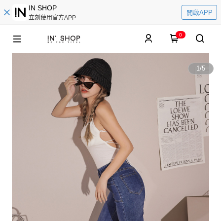
IN SHOP
開啟APP
立刻使用官方APP
0
1
/
5