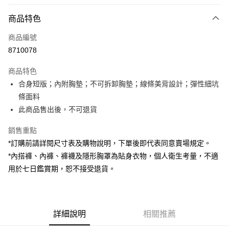
付款方式
商品特色
信用卡一次付款
商品編號
超商取貨付款
8710078
LINE Pay
商品特色
Apple Pay
合身短版；內附胸墊；不可拆卸胸墊；線條美背設計；彈性細坑
條面料
街口支付
此商品售出後，不可退貨
Google Pay
銷售重點
大哥付你分期
*訂購前請詳閱尺寸表及購物說明，下單後即代表同意賣場規定。
相關說明
*內搭褲、內褲、褲襪及隱形胸罩為貼身衣物，個人衛生考量，不適
【大哥付你分期使用說明】
用於七日鑑賞期，恕不接受退貨。
AFTEE先享後付
1.本服務由台灣大哥大提供，台灣大哥大用戶可立即使用無須另外申請。
2.付款方式選擇「大哥付你分期」，訂單成立後會自動跳轉到大哥付的交易
相關說明
流程，驗證手機門號後，選擇欲分期的期數、繳款截止日，確認付款後即完
【關於「AFTEE先享後付」】
成交易。
ATM付款
AFTEE先享後付是「在收到商品之後才付款」的支付方式。 讓您購物簡單
3.實際核准額度、可分期數及費用金額請依後續交易確認頁面所載為準。
便利好安心！
詳細說明
相關推薦
4.訂單成立30分鐘內，如未前往確認交易或遇審核未通過，訂單將自動取
１．簡單：不需註冊會員、不需綁卡、不需儲值。
運送方式
消。如遇「轉專審核」未通過狀況，表示未達大哥付你分期系統評分，恕無