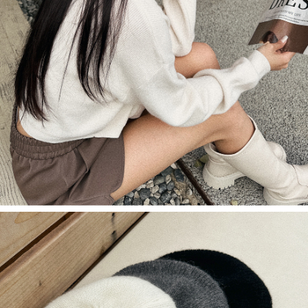
saluran lain.
【Nota Penting】
1. Perkhidmatan ini disediakan oleh "Taiwan Mobile Co., Ltd." untuk
membolehkan pengguna membeli produk atau perkhidmatan melalui
perkhidmatan ini semasa transaksi, dan kedai akan menyerahkan hak
tuntutan harga jual/beli ansuran kepada syarikat ini untuk membayar bil
menggunakan bil syarikat ini.
2. Berdasarkan tujuan kontrak persetujuan pembayaran menggunakan
"Pembayaran Ansuran Gogo", kedai akan memberikan maklumat peribadi
anda (termasuk nama, telefon atau alamat) kepada Taiwan Mobile untuk
pengumpulan, pemprosesan dan penggunaan, untuk pengesahan,
semakan dan pembetulan data yang diperlukan untuk bil ansuran oleh
Taiwan Mobile.
3. Sila baca syarat perkhidmatan pengguna secara lengkap melalui
pautan berikut: https://oppay.tw/userRule