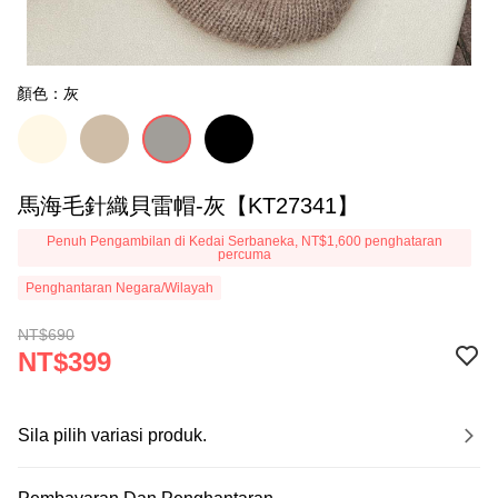
顏色：灰
馬海毛針織貝雷帽-灰【KT27341】
Penuh Pengambilan di Kedai Serbaneka, NT$1,600 penghataran
percuma
Penghantaran Negara/Wilayah
NT$690
NT$399
Sila pilih variasi produk.