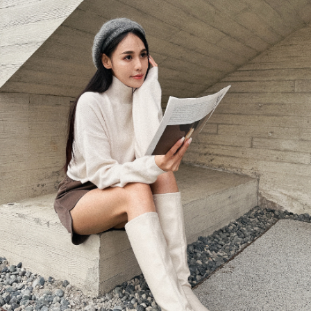
menyelesaikan pembayaran anda melalui salah satu saluran berikut: kod
NT$1,600 atau lebih
bar kedai serbaneka, kedai runcit Taiwan Mobile, pemindahan bank,
JKOPay, atau iPASS MONEY.
宅配
[Nota Penting]
NT$100/pesanan | Penghantaran percuma untuk pesanan
NT$2,500 atau lebih
Perkhidmatan ini disediakan oleh Taiwan Mobile Co., Ltd. (“Syarikat”),
yang membolehkan pelanggan membeli barangan atau perkhidmatan
國家/地區配送
Kadar Penghantaran
melalui perkhidmatan ini pada masa transaksi. Hasil daripada pembelian
atau pembayaran ansuran akan dipindahkan oleh peniaga kepada
Syarikat, dan pelanggan hendaklah membuat pembayaran mengikut
perjanjian menggunakan sistem bil Syarikat.
Untuk memenuhi hubungan kontrak yang terjalin melalui persetujuan
penggunaan OP Pay Later, peniaga akan memberikan maklumat peribadi
anda (termasuk nama, nombor telefon, atau alamat) kepada Syarikat bagi
tujuan pengumpulan, pemprosesan dan penggunaan data yang
diperlukan untuk pengebilan ansuran, termasuk pengesahan,
pengesahan semula dan pembetulan.
Untuk terma perkhidmatan penuh, sila rujuk pautan berikut:
https://oppay.tw/userRule
" target="_blank" class="link revert-
style">https://oppay.tw/userRule
【Panduan Penggunaan Pembayaran Ansuran Gogo】