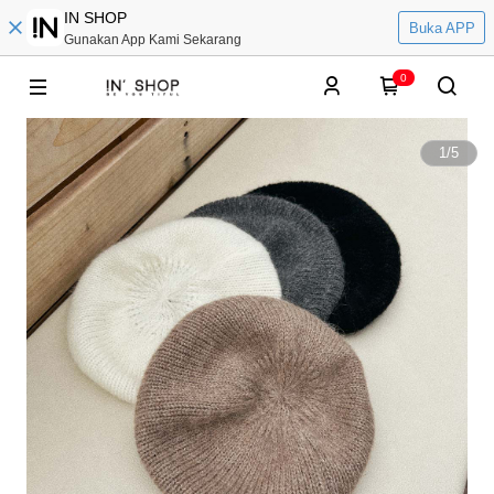
IN SHOP
Buka APP
Gunakan App Kami Sekarang
0
1
/
5