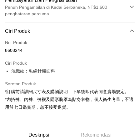
Pembayaran Dan Penghantaran
Penuh Pengambilan di Kedai Serbaneka, NT$1,600
penghataran percuma
Kaedah Pembayaran
Ciri Produk
Kad Kredit (Bayaran Penuh)
No. Produk
Pengambilan di Kedai Serbaneka
8608244
LINE Pay
Ciri Produk
Apple Pay
混織紋；毛線針織面料
JKOPAY
Sorotan Produk
Google Pay
*訂購前請詳閱尺寸表及購物說明，下單後即代表同意賣場規定。
*內搭褲、內褲、褲襪及隱形胸罩為貼身衣物，個人衛生考量，不適
OP Pay Later
用於七日鑑賞期，恕不接受退貨。
Deskripsi
[Terma Penggunaan untuk OP Pay Later]
Pemindahan ATM
Perkhidmatan ini disediakan oleh Taiwan Mobile dan tersedia untuk
pengguna Taiwan Mobile tanpa memerlukan permohonan tambahan.
Deskripsi
Rekomendasi
Pilihan Penghantaran