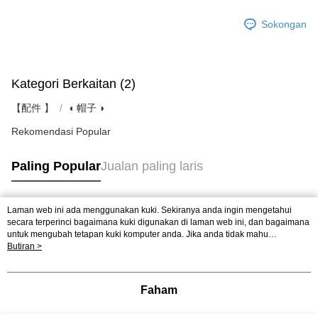
Sokongan
Kategori Berkaitan (2)
【配件 】
◖ 帽子 ◗
Rekomendasi Popular
Paling Popular
Jualan paling laris
Laman web ini ada menggunakan kuki. Sekiranya anda ingin mengetahui
Tag Popular
secara terperinci bagaimana kuki digunakan di laman web ini, dan bagaimana
untuk mengubah tetapan kuki komputer anda. Jika anda tidak mahu
menggunakan kuki di komputer anda, sila rujuk penerangan mengenai kuki.
Butiran >
Dasar Privasi
Laman web ini ada menggunakan kuki. Sekiranya anda ingin
mengetahui secara terperinci bagaimana kuki digunakan di laman web ini,
dan bagaimana untuk mengubah tetapan kuki komputer anda. Jika anda tidak
Faham
mahu menggunakan kuki di komputer anda, sila rujuk penerangan mengenai
kuki.