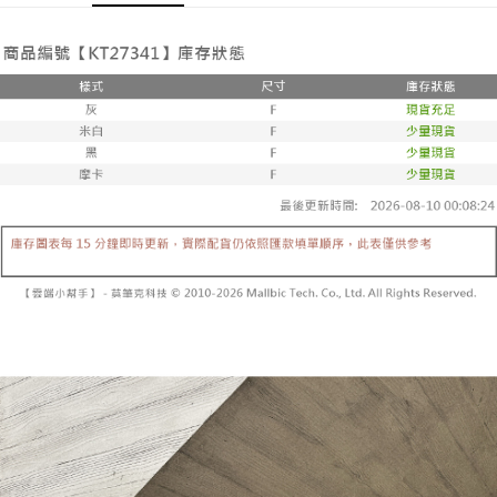
Jika anda memilih OP Pay Later sebagai kaedah pembayaran, sistem
全家取貨付款
akan mengarahkan anda secara automatik ke proses transaksi OP Pay
NT$60/pesanan | Penghantaran percuma untuk pesanan
Later selepas pesanan dibuat. Anda perlu mengesahkan nombor telefon
NT$1,800 atau lebih
mudah alih anda, memilih bilangan ansuran, dan menetapkan tarikh
akhir pembayaran. Transaksi akan dianggap selesai setelah pembayaran
disahkan.
付款後全家取貨
NT$60/pesanan | Penghantaran percuma untuk pesanan
Had kredit yang diluluskan, tempoh ansuran yang tersedia, dan yuran
NT$1,600 atau lebih
yang dikenakan adalah tertakluk kepada maklumat yang dinyatakan
pada halaman pengesahan transaksi seterusnya.
已關閉，請勿下單
Jika transaksi tidak disahkan dalam masa 30 minit selepas pesanan
NT$10,000/pesanan
dibuat, atau jika permohonan gagal dalam proses semakan, pesanan
akan dibatalkan secara automatik. Jika permohonan gagal pada
已關閉，請勿下單(付取)
peringkat "semakan manual", ini bermakna kriteria pemarkahan sistem
tidak dipenuhi; butiran penilaian khusus tidak akan didedahkan.
NT$10,000/pesanan
[Arahan Pembayaran]
7-11取貨付款
NT$60/pesanan | Penghantaran percuma untuk pesanan
Pembayaran ansuran melalui OP Pay Later akan dibilkan secara
NT$1,800 atau lebih
berasingan dan tidak termasuk dalam bil telekom anda. SMS peringatan
pembayaran akan dihantar selepas kitaran bil bulanan.
付款後7-11取貨
Selepas mengakses bil melalui pautan dalam SMS, anda boleh
NT$60/pesanan | Penghantaran percuma untuk pesanan