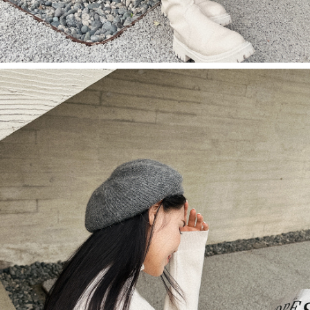
1. Perkhidmatan ini disediakan oleh Taiwan Mobile, pengguna telefon
mudah alih boleh segera menggunakan tanpa perlu memohon lagi.
(Hanya untuk nombor langganan peribadi, tidak terbuka untuk syarikat
dan kad prabayar)
2. Pilihan kaedah pembayaran "Pembayaran Ansuran Gogo", selepas
pesanan ditubuhkan, akan secara automatik dialihkan ke proses
transaksi Gogo, selepas pengesahan nombor telefon, pilih bilangan
ansuran yang diingini, tarikh akhir pembayaran, dan setelah
mengesahkan pembayaran, transaksi akan selesai.
3. Jumlah kelulusan sebenar, bilangan ansuran dan jumlah bayaran
adalah berdasarkan halaman pengesahan transaksi seterusnya.
4. Dalam masa 30 minit selepas pesanan ditubuhkan, jika tidak pergi
untuk mengesahkan transaksi atau jika tidak lulus semakan, pesanan
akan dibatalkan secara automatik. Jika terdapat situasi "pindah untuk
semakan khusus" yang tidak lulus, ini menunjukkan bahawa sistem
penilaian tidak mencukupi, tiada penjelasan mengenai kandungan
penilaian boleh diberikan.
【Penerangan Kaedah Pembayaran】
1. Pembayaran ansuran tidak digabungkan dalam bil telekomunikasi,
"Pembayaran Ansuran Gogo" akan menghantar SMS peringatan
pembayaran selepas tarikh penyelesaian bulanan.
2. Melalui pautan SMS untuk membuka bil, anda boleh memilih untuk
membayar melalui "Kod bar kedai serbaneka / Kedai rasmi Taiwan
Mobile / Pemindahan bank / Pembayaran J街口 / iPASS MONEY" dan