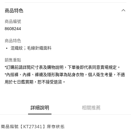
付款方式
商品特色
信用卡一次付款
商品編號
超商取貨付款
8608244
LINE Pay
商品特色
Apple Pay
混織紋；毛線針織面料
街口支付
銷售重點
*訂購前請詳閱尺寸表及購物說明，下單後即代表同意賣場規定。
Google Pay
*內搭褲、內褲、褲襪及隱形胸罩為貼身衣物，個人衛生考量，不適
大哥付你分期
用於七日鑑賞期，恕不接受退貨。
相關說明
【大哥付你分期使用說明】
ATM付款
1.本服務由台灣大哥大提供，台灣大哥大用戶可立即使用無須另外申請。
2.付款方式選擇「大哥付你分期」，訂單成立後會自動跳轉到大哥付的交易
詳細說明
相關推薦
流程，驗證手機門號後，選擇欲分期的期數、繳款截止日，確認付款後即完
運送方式
成交易。
3.實際核准額度、可分期數及費用金額請依後續交易確認頁面所載為準。
全家取貨付款
4.訂單成立30分鐘內，如未前往確認交易或遇審核未通過，訂單將自動取
每筆NT$60，滿NT$1,800(含以上)免運費
消。如遇「轉專審核」未通過狀況，表示未達大哥付你分期系統評分，恕無