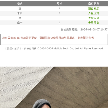
法說明評估內容。
付款後全家取貨
【繳款方式說明】
1.分期款項不併入電信帳單，「大哥付你分期」於每月結算日後寄送繳費提
每筆NT$60，滿NT$1,600(含以上)免運費
醒簡訊。
2.透過簡訊連結打開帳單後，可選擇「超商條碼／台灣大直營門市／銀行轉
已關閉，請勿下單
帳／街口支付／iPASS MONEY」等通路繳費。
每筆NT$10,000
【注意事項】
已關閉，請勿下單(付取)
1.本服務係由「台灣大哥大股份有限公司」（以下簡稱本公司）所提供，讓
用戶於交易時，得透過本服務購買商品或服務，並由商店將買賣／分期付款
每筆NT$10,000
買賣價金債權讓與本公司後，依約使用本公司帳單繳交帳款。
2.基於同意付款使用「大哥付你分期」之契約關係目的，商店將以您的個人
7-11取貨付款
資料（包含姓名、電話或地址）提供予台灣大哥大進項蒐集、處理及利用，
由本公司與您本人進行分期帳單所需資料之確認、核對及更正。
每筆NT$60，滿NT$1,800(含以上)免運費
3.完整用戶服務條款，請詳閱以下連結：
https://oppay.tw/userRule
付款後7-11取貨
每筆NT$60，滿NT$1,600(含以上)免運費
宅配
每筆NT$100，滿NT$2,500(含以上)免運費
國家/地區配送
查看運費