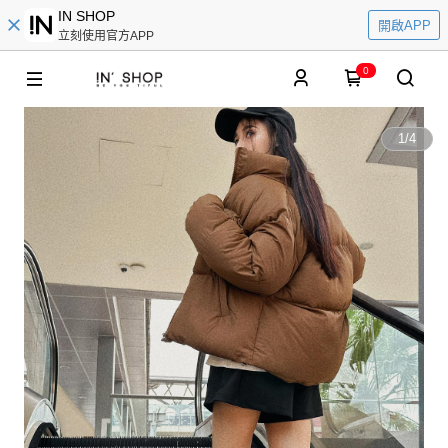
IN SHOP
開啟APP
立刻使用官方APP
0
1
/
4