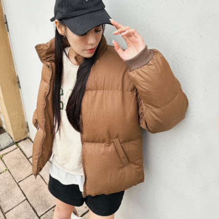
４．使用「AFTEE先享後付」時，將依據個別帳號之用戶狀況，依本公司即
時審查核予不同之上限額度；若仍有額度不足之情形，本公司將視審查結果
國家/地區配送
查看運費
請求用戶進行身份認證。
５．嚴禁一人註冊多個帳號或使用他人資訊註冊。若發現惡意使用之情形，
恩沛科技股份有限公司將有權停止該用戶之使用額度並採取法律行動。