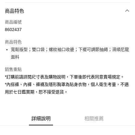
付款方式
商品特色
信用卡一次付款
商品編號
超商取貨付款
8602437
LINE Pay
商品特色
Apple Pay
寬鬆版型；雙口袋；螺紋袖口收邊；下襬可調節抽繩；滑順尼龍
面料
街口支付
銷售重點
Google Pay
*訂購前請詳閱尺寸表及購物說明，下單後即代表同意賣場規定。
大哥付你分期
*內搭褲、內褲、褲襪及隱形胸罩為貼身衣物，個人衛生考量，不適
相關說明
用於七日鑑賞期，恕不接受退貨。
【大哥付你分期使用說明】
AFTEE先享後付
1.本服務由台灣大哥大提供，台灣大哥大用戶可立即使用無須另外申請。
2.付款方式選擇「大哥付你分期」，訂單成立後會自動跳轉到大哥付的交易
相關說明
流程，驗證手機門號後，選擇欲分期的期數、繳款截止日，確認付款後即完
【關於「AFTEE先享後付」】
成交易。
詳細說明
相關推薦
ATM付款
AFTEE先享後付是「在收到商品之後才付款」的支付方式。 讓您購物簡單
3.實際核准額度、可分期數及費用金額請依後續交易確認頁面所載為準。
便利好安心！
4.訂單成立30分鐘內，如未前往確認交易或遇審核未通過，訂單將自動取
１．簡單：不需註冊會員、不需綁卡、不需儲值。
運送方式
消。如遇「轉專審核」未通過狀況，表示未達大哥付你分期系統評分，恕無