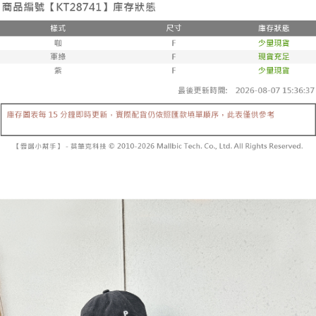
２．便利：只要手機號碼，簡訊認證，即可結帳。
法說明評估內容。
３．安心：先確認商品／服務後，再付款。
全家取貨付款
【繳款方式說明】
1.分期款項不併入電信帳單，「大哥付你分期」於每月結算日後寄送繳費提
每筆NT$60，滿NT$1,800(含以上)免運費
【「AFTEE先享後付」結帳流程】
醒簡訊。
１．於結帳方式選擇「AFTEE先享後付」後，將跳轉至「AFTEE先享後付」
2.透過簡訊連結打開帳單後，可選擇「超商條碼／台灣大直營門市／銀行轉
付款後全家取貨
結帳頁面，進行簡訊認證並確認金額後，即可完成結帳。
帳／街口支付／iPASS MONEY」等通路繳費。
２．訂單成立數日內，您將收到繳費通知簡訊。
每筆NT$60，滿NT$1,600(含以上)免運費
３．收到繳費通知簡訊後14天內，點擊此簡訊中的連結，可透過四大超商／
【注意事項】
ATM／網路銀行／等多元方式進行付款，方視為交易完成。
已關閉，請勿下單
1.本服務係由「台灣大哥大股份有限公司」（以下簡稱本公司）所提供，讓
※ 請注意：結帳手續完成當下不需立刻繳費，但若您需要取消訂單，請聯絡
用戶於交易時，得透過本服務購買商品或服務，並由商店將買賣／分期付款
每筆NT$10,000
購買商品的店家。未經商家同意取消之訂單仍視為有效，需透過AFTEE先享
買賣價金債權讓與本公司後，依約使用本公司帳單繳交帳款。
後付繳納相關費用。
2.基於同意付款使用「大哥付你分期」之契約關係目的，商店將以您的個人
已關閉，請勿下單(付取)
※ 交易是否成功請以「AFTEE先享後付 」之結帳頁面顯示為準，若有關於
資料（包含姓名、電話或地址）提供予台灣大哥大進項蒐集、處理及利用，
是否繳費成功／繳費後需取消欲退款等相關疑問，請聯繫「AFTEE先享後付
每筆NT$10,000
由本公司與您本人進行分期帳單所需資料之確認、核對及更正。
客戶支援中心」
https://netprotections.freshdesk.com/support/home
3.完整用戶服務條款，請詳閱以下連結：
https://oppay.tw/userRule
7-11取貨付款
【注意事項】
１．透過由恩沛科技股份有限公司提供之「AFTEE先享後付」服務完成之交
每筆NT$60，滿NT$1,800(含以上)免運費
易，需依本服務之必要範圍內提供個人資料，並將交易相關給付款項請求債
權轉讓予恩沛科技股份有限公司。
付款後7-11取貨
２．關於個人資料處理事宜，請瀏覽以下網址：
每筆NT$60，滿NT$1,600(含以上)免運費
https://aftee.tw/terms/#terms3
３．未成年的使用者請事先徵得法定代理人或監護人之同意方可使用
宅配
「AFTEE先享後付」，若未經同意申辦者引起之損失，本公司不負相關責
任。
每筆NT$100，滿NT$2,500(含以上)免運費