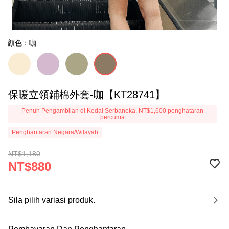
顏色：咖
保暖立領鋪棉外套-咖【KT28741】
Penuh Pengambilan di Kedai Serbaneka, NT$1,600 penghataran
percuma
Penghantaran Negara/Wilayah
NT$1,180
NT$880
Sila pilih variasi produk.