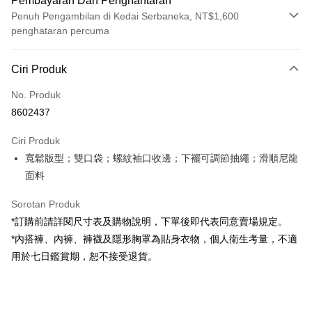
Pembayaran Dan Penghantaran
Penuh Pengambilan di Kedai Serbaneka, NT$1,600
penghataran percuma
Kaedah Pembayaran
Ciri Produk
Kad Kredit (Bayaran Penuh)
No. Produk
Pengambilan di Kedai Serbaneka
8602437
LINE Pay
Ciri Produk
Apple Pay
寬鬆版型；雙口袋；螺紋袖口收邊；下襬可調節抽繩；滑順尼龍
面料
JKOPAY
Google Pay
Sorotan Produk
*訂購前請詳閱尺寸表及購物說明，下單後即代表同意賣場規定。
OP Pay Later
*內搭褲、內褲、褲襪及隱形胸罩為貼身衣物，個人衛生考量，不適
Deskripsi
用於七日鑑賞期，恕不接受退貨。
[Terma Penggunaan untuk OP Pay Later]
AFTEE
Perkhidmatan ini disediakan oleh Taiwan Mobile dan tersedia untuk
Deskripsi
pengguna Taiwan Mobile tanpa memerlukan permohonan tambahan.
Pertama, Mengenai Perkhidmatan AFTEE Beli Sekarang Bayar Kemudian