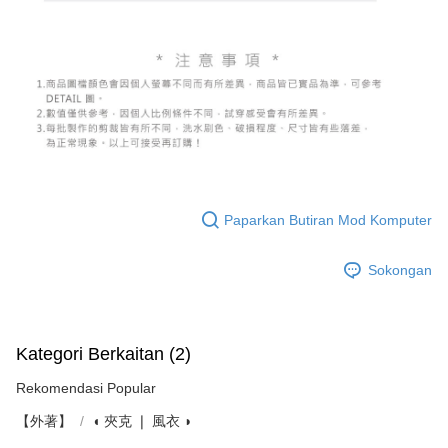
Paparkan Butiran Mod Komputer
Sokongan
Kategori Berkaitan (2)
Rekomendasi Popular
【外著】
◖ 夾克 ❘ 風衣 ◗