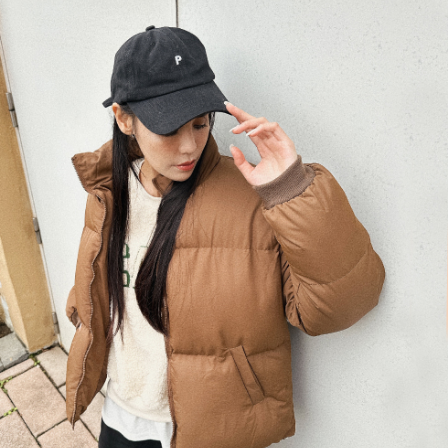
menyelesaikan pembayaran anda melalui salah satu saluran berikut: kod
kepada AFTEE dalam tempoh sama ada anda menerima pesanan.
bar kedai serbaneka, kedai runcit Taiwan Mobile, pemindahan bank,
付款後7-11取貨
JKOPay, atau iPASS MONEY.
Kedua, Sekatan Pembayaran
NT$60/pesanan | Penghantaran percuma untuk pesanan
1. Jumlah yang diperakui untuk pengguna kali pertama boleh sehingga
[Nota Penting]
NT$1,600 atau lebih
NT$10,000. Amaun diperakui sebenar yang diluluskan akan berdasarkan
keputusan pensijilan dan semakan oleh AFTEE.
Perkhidmatan ini disediakan oleh Taiwan Mobile Co., Ltd. (“Syarikat”),
宅配
2. Amaun perbelanjaan minimum mestilah lebih besar daripada NT$20.
yang membolehkan pelanggan membeli barangan atau perkhidmatan
3. Pada masa ini hanya tersedia untuk ahli Taiwan.
NT$100/pesanan | Penghantaran percuma untuk pesanan
melalui perkhidmatan ini pada masa transaksi. Hasil daripada pembelian
atau pembayaran ansuran akan dipindahkan oleh peniaga kepada
NT$2,500 atau lebih
Ketiga, Syarat Perkhidmatan
Syarikat, dan pelanggan hendaklah membuat pembayaran mengikut
Perkhidmatan AFTEE Beli Sekarang Bayar Kemudian disediakan oleh NP
perjanjian menggunakan sistem bil Syarikat.
國家/地區配送
Kadar Penghantaran
Taiwan, Inc. dan AFTEE akan membuat bil kepada pengguna. AFTEE
akan menggunakan data peribadi yang dikumpul (termasuk nama
Untuk memenuhi hubungan kontrak yang terjalin melalui persetujuan
pembeli, no. telefon, nama penerima, no. telefon, alamat penerima) untuk
penggunaan OP Pay Later, peniaga akan memberikan maklumat peribadi
penggunaan perkhidmatan. Sila rujuk kepada "Penyata Pengumpulan
anda (termasuk nama, nombor telefon, atau alamat) kepada Syarikat bagi
Data Peribadi, Pemprosesan, Penggunaan"
tujuan pengumpulan, pemprosesan dan penggunaan data yang
(https://aftee.tw/privacypolicy/
) untuk maklumat lanjut.
diperlukan untuk pengebilan ansuran, termasuk pengesahan,
pengesahan semula dan pembetulan.
Jumlah yang diperakui untuk pengguna kali pertama yang lulus
kelulusan boleh sehingga NT$10,000. Jika pengguna tidak membuat
Untuk terma perkhidmatan penuh, sila rujuk pautan berikut:
pembayaran dalam tempoh tersebut, yuran pembayaran lewat sebanyak
https://oppay.tw/userRule
" target="_blank" class="link revert-
20% setahun akan dikenakan. Pengguna bawah umur dikehendaki
style">https://oppay.tw/userRule
mendapatkan kebenaran daripada ibu bapa atau penjaga yang sah
untuk menggunakan AFTEE.
【Panduan Penggunaan Pembayaran Ansuran Gogo】