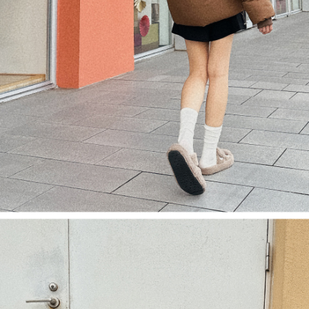
saluran lain.
【Nota Penting】
1. Perkhidmatan ini disediakan oleh "Taiwan Mobile Co., Ltd." untuk
membolehkan pengguna membeli produk atau perkhidmatan melalui
perkhidmatan ini semasa transaksi, dan kedai akan menyerahkan hak
tuntutan harga jual/beli ansuran kepada syarikat ini untuk membayar bil
menggunakan bil syarikat ini.
2. Berdasarkan tujuan kontrak persetujuan pembayaran menggunakan
"Pembayaran Ansuran Gogo", kedai akan memberikan maklumat peribadi
anda (termasuk nama, telefon atau alamat) kepada Taiwan Mobile untuk
pengumpulan, pemprosesan dan penggunaan, untuk pengesahan,
semakan dan pembetulan data yang diperlukan untuk bil ansuran oleh
Taiwan Mobile.
3. Sila baca syarat perkhidmatan pengguna secara lengkap melalui
pautan berikut: https://oppay.tw/userRule