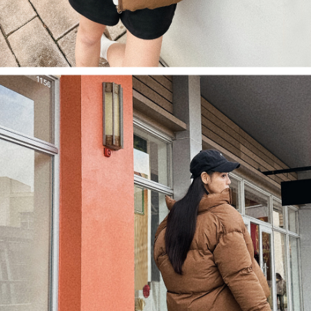
1. Perkhidmatan ini disediakan oleh Taiwan Mobile, pengguna telefon
Sila hubungi NP Taiwan Inc. di
cs_tw@netprotections.co.jp
jika anda
mudah alih boleh segera menggunakan tanpa perlu memohon lagi.
mempunyai sebarang kebimbangan mengenai pemprosesan dan
(Hanya untuk nombor langganan peribadi, tidak terbuka untuk syarikat
penggunaan pada data peribadi. Jika anda tidak bersetuju dengan data
dan kad prabayar)
peribadi yang disenaraikan seperti di atas akan dikumpul dan digunakan
2. Pilihan kaedah pembayaran "Pembayaran Ansuran Gogo", selepas
oleh AFTEE, sila jangan gunakan perkhidmatan ini.
pesanan ditubuhkan, akan secara automatik dialihkan ke proses
transaksi Gogo, selepas pengesahan nombor telefon, pilih bilangan
ansuran yang diingini, tarikh akhir pembayaran, dan setelah
mengesahkan pembayaran, transaksi akan selesai.
3. Jumlah kelulusan sebenar, bilangan ansuran dan jumlah bayaran
adalah berdasarkan halaman pengesahan transaksi seterusnya.
4. Dalam masa 30 minit selepas pesanan ditubuhkan, jika tidak pergi
untuk mengesahkan transaksi atau jika tidak lulus semakan, pesanan
akan dibatalkan secara automatik. Jika terdapat situasi "pindah untuk
semakan khusus" yang tidak lulus, ini menunjukkan bahawa sistem
penilaian tidak mencukupi, tiada penjelasan mengenai kandungan
penilaian boleh diberikan.
【Penerangan Kaedah Pembayaran】
1. Pembayaran ansuran tidak digabungkan dalam bil telekomunikasi,
"Pembayaran Ansuran Gogo" akan menghantar SMS peringatan
pembayaran selepas tarikh penyelesaian bulanan.
2. Melalui pautan SMS untuk membuka bil, anda boleh memilih untuk
membayar melalui "Kod bar kedai serbaneka / Kedai rasmi Taiwan
Mobile / Pemindahan bank / Pembayaran J街口 / iPASS MONEY" dan