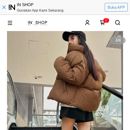
IN SHOP
Buka APP
Gunakan App Kami Sekarang
0
1
/
4