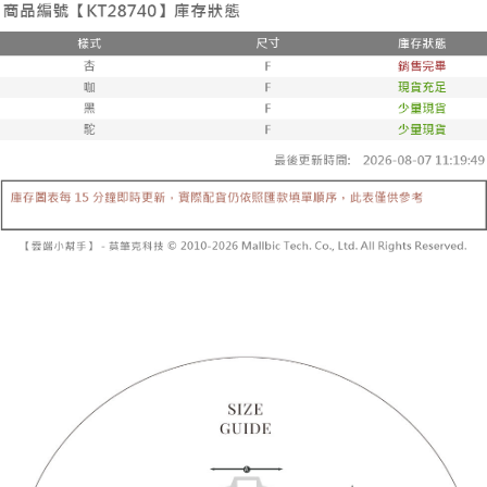
２．便利：只要手機號碼，簡訊認證，即可結帳。
法說明評估內容。
３．安心：先確認商品／服務後，再付款。
全家取貨付款
【繳款方式說明】
1.分期款項不併入電信帳單，「大哥付你分期」於每月結算日後寄送繳費提
每筆NT$60，滿NT$1,800(含以上)免運費
【「AFTEE先享後付」結帳流程】
醒簡訊。
１．於結帳方式選擇「AFTEE先享後付」後，將跳轉至「AFTEE先享後付」
2.透過簡訊連結打開帳單後，可選擇「超商條碼／台灣大直營門市／銀行轉
付款後全家取貨
結帳頁面，進行簡訊認證並確認金額後，即可完成結帳。
帳／街口支付／iPASS MONEY」等通路繳費。
２．訂單成立數日內，您將收到繳費通知簡訊。
每筆NT$60，滿NT$1,600(含以上)免運費
３．收到繳費通知簡訊後14天內，點擊此簡訊中的連結，可透過四大超商／
【注意事項】
ATM／網路銀行／等多元方式進行付款，方視為交易完成。
已關閉，請勿下單
1.本服務係由「台灣大哥大股份有限公司」（以下簡稱本公司）所提供，讓
※ 請注意：結帳手續完成當下不需立刻繳費，但若您需要取消訂單，請聯絡
用戶於交易時，得透過本服務購買商品或服務，並由商店將買賣／分期付款
每筆NT$10,000
購買商品的店家。未經商家同意取消之訂單仍視為有效，需透過AFTEE先享
買賣價金債權讓與本公司後，依約使用本公司帳單繳交帳款。
後付繳納相關費用。
2.基於同意付款使用「大哥付你分期」之契約關係目的，商店將以您的個人
已關閉，請勿下單(付取)
※ 交易是否成功請以「AFTEE先享後付 」之結帳頁面顯示為準，若有關於
資料（包含姓名、電話或地址）提供予台灣大哥大進項蒐集、處理及利用，
是否繳費成功／繳費後需取消欲退款等相關疑問，請聯繫「AFTEE先享後付
每筆NT$10,000
由本公司與您本人進行分期帳單所需資料之確認、核對及更正。
客戶支援中心」
https://netprotections.freshdesk.com/support/home
3.完整用戶服務條款，請詳閱以下連結：
https://oppay.tw/userRule
7-11取貨付款
【注意事項】
１．透過由恩沛科技股份有限公司提供之「AFTEE先享後付」服務完成之交
每筆NT$60，滿NT$1,800(含以上)免運費
易，需依本服務之必要範圍內提供個人資料，並將交易相關給付款項請求債
權轉讓予恩沛科技股份有限公司。
付款後7-11取貨
２．關於個人資料處理事宜，請瀏覽以下網址：
每筆NT$60，滿NT$1,600(含以上)免運費
https://aftee.tw/terms/#terms3
３．未成年的使用者請事先徵得法定代理人或監護人之同意方可使用
宅配
「AFTEE先享後付」，若未經同意申辦者引起之損失，本公司不負相關責
任。
每筆NT$100，滿NT$2,500(含以上)免運費