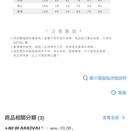
顯示電腦版詳細說明
客服
商品相關分類 (3)
查看全部
➤𝙉𝙀𝙒 𝘼𝙍𝙍𝙄𝙑𝘼𝙇²⁵
ɴᴇᴡ ₍ 01.08 ₎