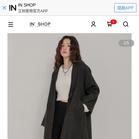
IN SHOP
開啟APP
立刻使用官方APP
0
1
/
5