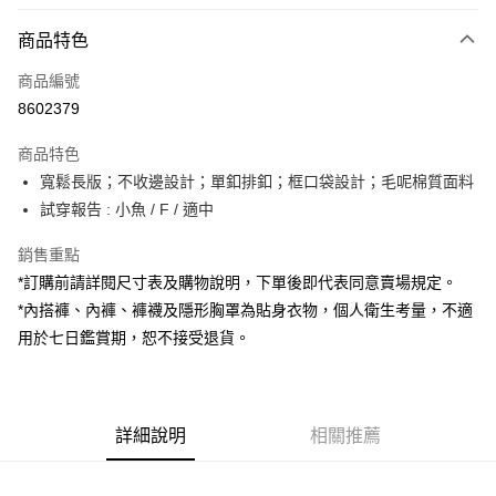
付款方式
商品特色
信用卡一次付款
商品編號
超商取貨付款
8602379
LINE Pay
商品特色
Apple Pay
寬鬆長版；不收邊設計；單釦排釦；框口袋設計；毛呢棉質面料
試穿報告 : 小魚 / F / 適中
街口支付
銷售重點
Google Pay
*訂購前請詳閱尺寸表及購物說明，下單後即代表同意賣場規定。
大哥付你分期
*內搭褲、內褲、褲襪及隱形胸罩為貼身衣物，個人衛生考量，不適
相關說明
用於七日鑑賞期，恕不接受退貨。
【大哥付你分期使用說明】
AFTEE先享後付
1.本服務由台灣大哥大提供，台灣大哥大用戶可立即使用無須另外申請。
2.付款方式選擇「大哥付你分期」，訂單成立後會自動跳轉到大哥付的交易
相關說明
流程，驗證手機門號後，選擇欲分期的期數、繳款截止日，確認付款後即完
【關於「AFTEE先享後付」】
成交易。
詳細說明
相關推薦
ATM付款
AFTEE先享後付是「在收到商品之後才付款」的支付方式。 讓您購物簡單
3.實際核准額度、可分期數及費用金額請依後續交易確認頁面所載為準。
便利好安心！
4.訂單成立30分鐘內，如未前往確認交易或遇審核未通過，訂單將自動取
１．簡單：不需註冊會員、不需綁卡、不需儲值。
運送方式
消。如遇「轉專審核」未通過狀況，表示未達大哥付你分期系統評分，恕無