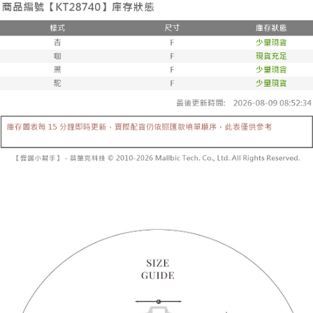
3. 訂單確認後不需事先繳費，商品會配送至您的指定地址。
消。如遇 “转专审核”未通过状况，表示未达系统评分，恕无法说明评估内
4. 下訂完成後，您的手機會收到一封繳費通知簡訊，APP會員則會收到
全家取貨付款
容。
AFTEE APP推播通知。
【缴款方式说明】
每笔NT$60，满NT$1,800(含以上)免运费
5. 收到商品當下無需繳費，確認無誤後，請再利用繳費通知簡訊或AFTEE
1. 分期款项不并入电信账单，“大哥付你分期”于每月结算日后寄送缴费提醒
APP於四大便利商店‧ATM/網銀等方式進行付款。
短信。
付款後全家取貨
2. 通过短信链接打开账单后，可选择 “超商条码／台湾大直营门市／银行转
請留意繳費期限為 14 天。唯有下載 AFTEE App 成為 AFTEE 會員者方能享
每笔NT$60，满NT$1,600(含以上)免运费
账／街口支付／iPASS MONEY”等通路缴费。
有最長 45 天內付款之服務。
已關閉，請勿下單
【注意事项】
繳費期限，為商家向您請款的時間，再加上使用AFTEE可延長的天數所計算
1. 本服务系由 “台湾大哥大股份有限公司”所提供，让用户于交易时，得通过
每笔NT$10,000
出。使用AFTEE下訂可以延長您收到商品前的繳費天數，但無法保證一定能
本服务购买商品或服务，并由商店将买卖／分期付款买卖价金债权让与本公
夠在期限內收到商品(例如:預購商品或預計到貨時間較長者)。因此無論收到
司后，依约使用本公司账单缴交账款。
已關閉，請勿下單(付取)
商品與否，仍需要請您在AFTEE規定的時間內完成繳費。
2. 基于同意付款使用 “大哥付你分期”之契约关系目的，商店将以您的个人资
每笔NT$10,000
料（包含姓名、电话或地址）提供予台湾大哥大进项收集、处理及利用，由
二、付款限制
台湾大哥大与本人进行分期账单所需资料之确认、核对及更正。
1. 初次使用 AFTEE 時，將依認證結果及本公司審查結果，核予每個人不同
7-11取貨付款
3. 完整用户服务条款，请详阅以下链接：
https://oppay.tw/userRule
之上限額度
2. 結帳金額須大於NT$30
每笔NT$60，满NT$1,800(含以上)免运费
3. 目前僅支援台灣會員
付款後7-11取貨
三、聲明條款
每笔NT$60，满NT$1,600(含以上)免运费
「AFTEE先享後付」(下稱本服務)乃由恩沛科技股份有限公司(下稱 AFTEE )
所提供，並由 AFTEE 向您收取款項。因使用本服務所須提供之個人資料(包
宅配
含但不限於訂購人姓名、電話，收件人姓名、電話、收件地址)，將交付予
AFTEE 於本服務必要服務範圍內運用。關於 AFTEE 對於個人資料之蒐集、
每笔NT$100，满NT$2,500(含以上)免运费