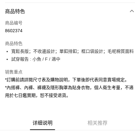
付款方式
商品特色
信用卡一次付款
商品编号
超商取货付款
8602374
LINE Pay
商品特色
Apple Pay
寬鬆長版；不收邊設計；單釦排釦；框口袋設計；毛呢棉質面料
試穿報告 : 小魚 / F / 適中
街口支付
销售重点
Google Pay
*訂購前請詳閱尺寸表及購物說明，下單後即代表同意賣場規定。
大哥付你分期
*內搭褲、內褲、褲襪及隱形胸罩為貼身衣物，個人衛生考量，不適
相关说明
用於七日鑑賞期，恕不接受退貨。
【大哥付你分期使用说明】
AFTEE先享后付
1. 本服务由台湾大哥大提供，电信用户可立即使用无须另外申请。（限个人
月租型门号，不开放公司户及预付卡使用）
相关说明
2. 付款方式选择 “大哥付你分期”，订单成立后会自动跳转到大哥付的交易流
一、關於 AFTEE先享後付
程，验证手机门号后，选择欲分期的期数、缴款截止日，确认付款后即完成
详细说明
相关推荐
ATM付款
1. 於付款方式選擇AFTEE先享後付，將跳出AFTEE先享後付手機驗證視
交易。
窗。
3. 实际核准额度、可分期数及费用金额请依后续交易确认页面所载为准。
2. 進行簡訊驗證之後，即可完成結帳手續。
运送方式
4. 订单成立30分钟内，如未前往确认交易或遇审核未通过，订单将自动取