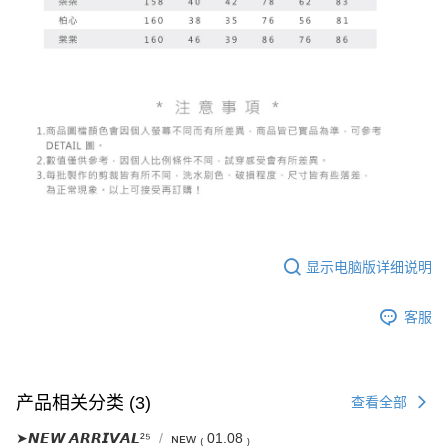
显示电脑版详细说明
客服
产品相关分类 (3)
查看全部
➤𝙉𝙀𝙒 𝘼𝙍𝙍𝙄𝙑𝘼𝙇²⁵
ɴᴇᴡ ₍ 01.08 ₎