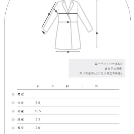
處理、利用，詳參 AFTEE 官網之『個人資料蒐集、處理及利用告知聲明』
（
https://aftee.tw/privacypolicy/
）。
國家/地區配送
查看运费
若款項超過繳費期限，將根據當次的金額加收年利率 16% 的逾期滯納金。
未成年的使用者，請事先徵得法定代理人或監護人之同意方可使用
AFTEE。
若您對於個人資料之處理、利用有任何疑問，或欲行使相關法律權利，請聯
繫恩沛科技股份有限公司。若您不同意我們將上開所示之個人資料，連同必
要之購買訂單資訊提供予 AFTEE ，或讓 AFTEE 蒐集處理利用您的個人資
料，請勿選用本服務。