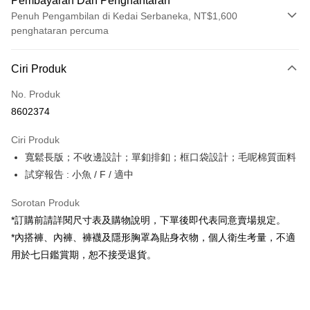
Pembayaran Dan Penghantaran
Penuh Pengambilan di Kedai Serbaneka, NT$1,600
penghataran percuma
Kaedah Pembayaran
Ciri Produk
Kad Kredit (Bayaran Penuh)
No. Produk
Pengambilan di Kedai Serbaneka
8602374
LINE Pay
Ciri Produk
Apple Pay
寬鬆長版；不收邊設計；單釦排釦；框口袋設計；毛呢棉質面料
試穿報告 : 小魚 / F / 適中
JKOPAY
Google Pay
Sorotan Produk
*訂購前請詳閱尺寸表及購物說明，下單後即代表同意賣場規定。
OP Pay Later
*內搭褲、內褲、褲襪及隱形胸罩為貼身衣物，個人衛生考量，不適
Deskripsi
用於七日鑑賞期，恕不接受退貨。
[Terma Penggunaan untuk OP Pay Later]
AFTEE
Perkhidmatan ini disediakan oleh Taiwan Mobile dan tersedia untuk
Deskripsi
pengguna Taiwan Mobile tanpa memerlukan permohonan tambahan.
Pertama, Mengenai Perkhidmatan AFTEE Beli Sekarang Bayar Kemudian