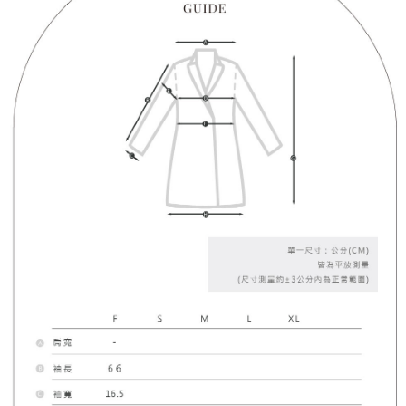
menyelesaikan pembayaran anda melalui salah satu saluran berikut: kod
kepada AFTEE dalam tempoh sama ada anda menerima pesanan.
bar kedai serbaneka, kedai runcit Taiwan Mobile, pemindahan bank,
付款後7-11取貨
JKOPay, atau iPASS MONEY.
Kedua, Sekatan Pembayaran
NT$60/pesanan | Penghantaran percuma untuk pesanan
1. Jumlah yang diperakui untuk pengguna kali pertama boleh sehingga
[Nota Penting]
NT$1,600 atau lebih
NT$10,000. Amaun diperakui sebenar yang diluluskan akan berdasarkan
keputusan pensijilan dan semakan oleh AFTEE.
Perkhidmatan ini disediakan oleh Taiwan Mobile Co., Ltd. (“Syarikat”),
宅配
2. Amaun perbelanjaan minimum mestilah lebih besar daripada NT$20.
yang membolehkan pelanggan membeli barangan atau perkhidmatan
3. Pada masa ini hanya tersedia untuk ahli Taiwan.
NT$100/pesanan | Penghantaran percuma untuk pesanan
melalui perkhidmatan ini pada masa transaksi. Hasil daripada pembelian
atau pembayaran ansuran akan dipindahkan oleh peniaga kepada
NT$2,500 atau lebih
Ketiga, Syarat Perkhidmatan
Syarikat, dan pelanggan hendaklah membuat pembayaran mengikut
Perkhidmatan AFTEE Beli Sekarang Bayar Kemudian disediakan oleh NP
perjanjian menggunakan sistem bil Syarikat.
國家/地區配送
Kadar Penghantaran
Taiwan, Inc. dan AFTEE akan membuat bil kepada pengguna. AFTEE
akan menggunakan data peribadi yang dikumpul (termasuk nama
Untuk memenuhi hubungan kontrak yang terjalin melalui persetujuan
pembeli, no. telefon, nama penerima, no. telefon, alamat penerima) untuk
penggunaan OP Pay Later, peniaga akan memberikan maklumat peribadi
penggunaan perkhidmatan. Sila rujuk kepada "Penyata Pengumpulan
anda (termasuk nama, nombor telefon, atau alamat) kepada Syarikat bagi
Data Peribadi, Pemprosesan, Penggunaan"
tujuan pengumpulan, pemprosesan dan penggunaan data yang
(https://aftee.tw/privacypolicy/
) untuk maklumat lanjut.
diperlukan untuk pengebilan ansuran, termasuk pengesahan,
pengesahan semula dan pembetulan.
Jumlah yang diperakui untuk pengguna kali pertama yang lulus
kelulusan boleh sehingga NT$10,000. Jika pengguna tidak membuat
Untuk terma perkhidmatan penuh, sila rujuk pautan berikut:
pembayaran dalam tempoh tersebut, yuran pembayaran lewat sebanyak
https://oppay.tw/userRule
" target="_blank" class="link revert-
20% setahun akan dikenakan. Pengguna bawah umur dikehendaki
style">https://oppay.tw/userRule
mendapatkan kebenaran daripada ibu bapa atau penjaga yang sah
untuk menggunakan AFTEE.
【Panduan Penggunaan Pembayaran Ansuran Gogo】