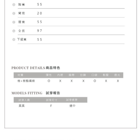
1. Perkhidmatan ini disediakan oleh Taiwan Mobile, pengguna telefon
Sila hubungi NP Taiwan Inc. di
cs_tw@netprotections.co.jp
jika anda
mudah alih boleh segera menggunakan tanpa perlu memohon lagi.
mempunyai sebarang kebimbangan mengenai pemprosesan dan
(Hanya untuk nombor langganan peribadi, tidak terbuka untuk syarikat
penggunaan pada data peribadi. Jika anda tidak bersetuju dengan data
dan kad prabayar)
peribadi yang disenaraikan seperti di atas akan dikumpul dan digunakan
2. Pilihan kaedah pembayaran "Pembayaran Ansuran Gogo", selepas
oleh AFTEE, sila jangan gunakan perkhidmatan ini.
pesanan ditubuhkan, akan secara automatik dialihkan ke proses
transaksi Gogo, selepas pengesahan nombor telefon, pilih bilangan
ansuran yang diingini, tarikh akhir pembayaran, dan setelah
mengesahkan pembayaran, transaksi akan selesai.
3. Jumlah kelulusan sebenar, bilangan ansuran dan jumlah bayaran
adalah berdasarkan halaman pengesahan transaksi seterusnya.
4. Dalam masa 30 minit selepas pesanan ditubuhkan, jika tidak pergi
untuk mengesahkan transaksi atau jika tidak lulus semakan, pesanan
akan dibatalkan secara automatik. Jika terdapat situasi "pindah untuk
semakan khusus" yang tidak lulus, ini menunjukkan bahawa sistem
penilaian tidak mencukupi, tiada penjelasan mengenai kandungan
penilaian boleh diberikan.
【Penerangan Kaedah Pembayaran】
1. Pembayaran ansuran tidak digabungkan dalam bil telekomunikasi,
"Pembayaran Ansuran Gogo" akan menghantar SMS peringatan
pembayaran selepas tarikh penyelesaian bulanan.
2. Melalui pautan SMS untuk membuka bil, anda boleh memilih untuk
membayar melalui "Kod bar kedai serbaneka / Kedai rasmi Taiwan
Mobile / Pemindahan bank / Pembayaran J街口 / iPASS MONEY" dan