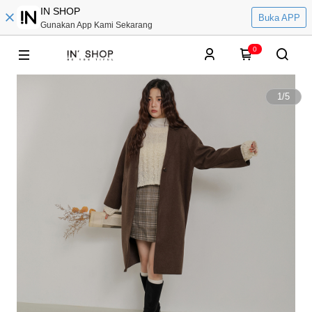
IN SHOP
Buka APP
Gunakan App Kami Sekarang
0
1
/
5