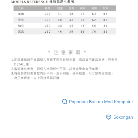
saluran lain.
【Nota Penting】
1. Perkhidmatan ini disediakan oleh "Taiwan Mobile Co., Ltd." untuk
membolehkan pengguna membeli produk atau perkhidmatan melalui
perkhidmatan ini semasa transaksi, dan kedai akan menyerahkan hak
tuntutan harga jual/beli ansuran kepada syarikat ini untuk membayar bil
menggunakan bil syarikat ini.
2. Berdasarkan tujuan kontrak persetujuan pembayaran menggunakan
"Pembayaran Ansuran Gogo", kedai akan memberikan maklumat peribadi
anda (termasuk nama, telefon atau alamat) kepada Taiwan Mobile untuk
pengumpulan, pemprosesan dan penggunaan, untuk pengesahan,
semakan dan pembetulan data yang diperlukan untuk bil ansuran oleh
Taiwan Mobile.
3. Sila baca syarat perkhidmatan pengguna secara lengkap melalui
pautan berikut: https://oppay.tw/userRule
Paparkan Butiran Mod Komputer
Sokongan