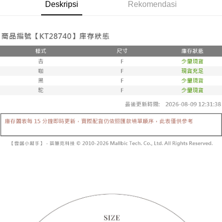
Pemindahan ATM
Deskripsi
Rekomendasi
1. Dengan memilih AFTEE sebagai kaedah pembayaran, mesej
Jika anda memilih OP Pay Later sebagai kaedah pembayaran, sistem
pengesahan AFTEE akan muncul.
akan mengarahkan anda secara automatik ke proses transaksi OP Pay
2. Anda boleh meneruskan pembayaran selepas pengesahan SMS.
Pilihan Penghantaran
Later selepas pesanan dibuat. Anda perlu mengesahkan nombor telefon
3. Tiada bayaran diperlukan apabila pesanan disahkan. Produk akan
mudah alih anda, memilih bilangan ansuran, dan menetapkan tarikh
dihantar ke alamat yang ditetapkan.
全家取貨付款
akhir pembayaran. Transaksi akan dianggap selesai setelah pembayaran
4. Setelah pesanan disahkan, anda akan menerima SMS pembayaran
disahkan.
NT$60/pesanan | Penghantaran percuma untuk pesanan
manakala ahli aplikasi akan menerima pemberitahuan tolak aplikasi
NT$1,800 atau lebih
AFTEE.
Had kredit yang diluluskan, tempoh ansuran yang tersedia, dan yuran
5. Tiada bayaran diperlukan apabila anda menerima produk. Sila buat
yang dikenakan adalah tertakluk kepada maklumat yang dinyatakan
pembayaran di empat kedai serbaneka utama, ATM atau perbankan
付款後全家取貨
pada halaman pengesahan transaksi seterusnya.
dalam talian dengan SMS pembayaran atau pemberitahuan tolak aplikasi
NT$60/pesanan | Penghantaran percuma untuk pesanan
AFTEE.
Jika transaksi tidak disahkan dalam masa 30 minit selepas pesanan
NT$1,600 atau lebih
dibuat, atau jika permohonan gagal dalam proses semakan, pesanan
Sila ambil perhatian bahawa tempoh pembayaran adalah 14 hari. Walau
akan dibatalkan secara automatik. Jika permohonan gagal pada
已關閉，請勿下單
bagaimanapun, bagi mereka yang telah memuat turun Aplikasi AFTEE
peringkat "semakan manual", ini bermakna kriteria pemarkahan sistem
dan mendaftar sebagai ahli AFTEE boleh menikmati tempoh pembayaran
NT$10,000/pesanan
tidak dipenuhi; butiran penilaian khusus tidak akan didedahkan.
sehingga 45 hari.
已關閉，請勿下單(付取)
[Arahan Pembayaran]
Tempoh pembayaran dikira dari masa kedai meminta pembayaran anda,
ditambah dengan bilangan hari yang boleh dilanjutkan oleh AFTEE. Anda
NT$10,000/pesanan
Pembayaran ansuran melalui OP Pay Later akan dibilkan secara
boleh melanjutkan tempoh pembayaran anda sebelum anda menerima
berasingan dan tidak termasuk dalam bil telekom anda. SMS peringatan
pesanan. Walau bagaimanapun, tiada jaminan bahawa anda boleh
7-11取貨付款
pembayaran akan dihantar selepas kitaran bil bulanan.
menerima pesanan anda semasa tempoh pembayaran (cth.: produk
NT$60/pesanan | Penghantaran percuma untuk pesanan
prapesanan atau produk yang mungkin mengambil masa yang lebih
Selepas mengakses bil melalui pautan dalam SMS, anda boleh
NT$1,800 atau lebih
lama untuk dihantar). Oleh itu, anda dikehendaki membuat pembayaran