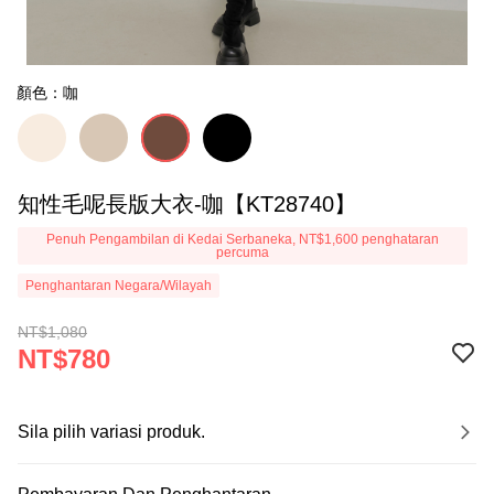
顏色：咖
知性毛呢長版大衣-咖【KT28740】
Penuh Pengambilan di Kedai Serbaneka, NT$1,600 penghataran
percuma
Penghantaran Negara/Wilayah
NT$1,080
NT$780
Sila pilih variasi produk.