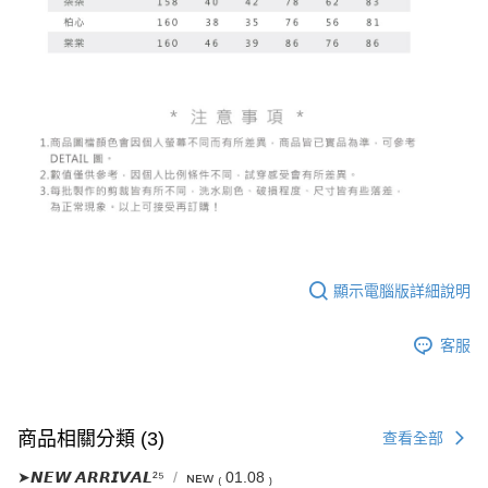
顯示電腦版詳細說明
客服
商品相關分類 (3)
查看全部
➤𝙉𝙀𝙒 𝘼𝙍𝙍𝙄𝙑𝘼𝙇²⁵
ɴᴇᴡ ₍ 01.08 ₎