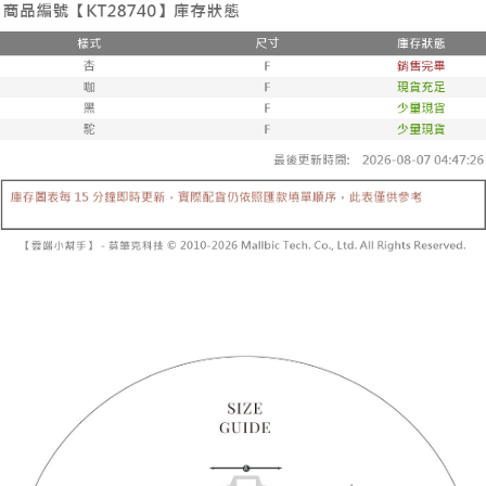
２．便利：只要手機號碼，簡訊認證，即可結帳。
法說明評估內容。
３．安心：先確認商品／服務後，再付款。
全家取貨付款
【繳款方式說明】
1.分期款項不併入電信帳單，「大哥付你分期」於每月結算日後寄送繳費提
每筆NT$60，滿NT$1,800(含以上)免運費
【「AFTEE先享後付」結帳流程】
醒簡訊。
１．於結帳方式選擇「AFTEE先享後付」後，將跳轉至「AFTEE先享後付」
2.透過簡訊連結打開帳單後，可選擇「超商條碼／台灣大直營門市／銀行轉
付款後全家取貨
結帳頁面，進行簡訊認證並確認金額後，即可完成結帳。
帳／街口支付／iPASS MONEY」等通路繳費。
２．訂單成立數日內，您將收到繳費通知簡訊。
每筆NT$60，滿NT$1,600(含以上)免運費
３．收到繳費通知簡訊後14天內，點擊此簡訊中的連結，可透過四大超商／
【注意事項】
ATM／網路銀行／等多元方式進行付款，方視為交易完成。
已關閉，請勿下單
1.本服務係由「台灣大哥大股份有限公司」（以下簡稱本公司）所提供，讓
※ 請注意：結帳手續完成當下不需立刻繳費，但若您需要取消訂單，請聯絡
用戶於交易時，得透過本服務購買商品或服務，並由商店將買賣／分期付款
每筆NT$10,000
購買商品的店家。未經商家同意取消之訂單仍視為有效，需透過AFTEE先享
買賣價金債權讓與本公司後，依約使用本公司帳單繳交帳款。
後付繳納相關費用。
2.基於同意付款使用「大哥付你分期」之契約關係目的，商店將以您的個人
已關閉，請勿下單(付取)
※ 交易是否成功請以「AFTEE先享後付 」之結帳頁面顯示為準，若有關於
資料（包含姓名、電話或地址）提供予台灣大哥大進項蒐集、處理及利用，
是否繳費成功／繳費後需取消欲退款等相關疑問，請聯繫「AFTEE先享後付
每筆NT$10,000
由本公司與您本人進行分期帳單所需資料之確認、核對及更正。
客戶支援中心」
https://netprotections.freshdesk.com/support/home
3.完整用戶服務條款，請詳閱以下連結：
https://oppay.tw/userRule
7-11取貨付款
【注意事項】
１．透過由恩沛科技股份有限公司提供之「AFTEE先享後付」服務完成之交
每筆NT$60，滿NT$1,800(含以上)免運費
易，需依本服務之必要範圍內提供個人資料，並將交易相關給付款項請求債
權轉讓予恩沛科技股份有限公司。
付款後7-11取貨
２．關於個人資料處理事宜，請瀏覽以下網址：
每筆NT$60，滿NT$1,600(含以上)免運費
https://aftee.tw/terms/#terms3
３．未成年的使用者請事先徵得法定代理人或監護人之同意方可使用
宅配
「AFTEE先享後付」，若未經同意申辦者引起之損失，本公司不負相關責
任。
每筆NT$100，滿NT$2,500(含以上)免運費