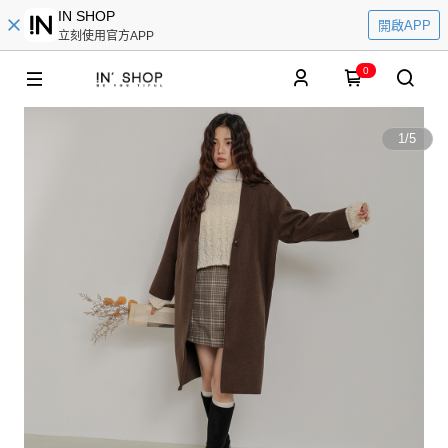
IN SHOP
開啟APP
立刻使用官方APP
0
1
/
5