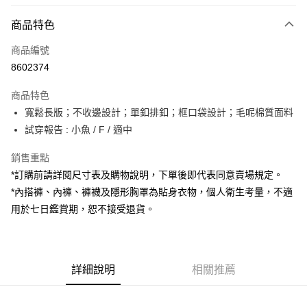
付款方式
商品特色
信用卡一次付款
商品編號
超商取貨付款
8602374
LINE Pay
商品特色
Apple Pay
寬鬆長版；不收邊設計；單釦排釦；框口袋設計；毛呢棉質面料
試穿報告 : 小魚 / F / 適中
街口支付
銷售重點
Google Pay
*訂購前請詳閱尺寸表及購物說明，下單後即代表同意賣場規定。
大哥付你分期
*內搭褲、內褲、褲襪及隱形胸罩為貼身衣物，個人衛生考量，不適
相關說明
用於七日鑑賞期，恕不接受退貨。
【大哥付你分期使用說明】
AFTEE先享後付
1.本服務由台灣大哥大提供，台灣大哥大用戶可立即使用無須另外申請。
2.付款方式選擇「大哥付你分期」，訂單成立後會自動跳轉到大哥付的交易
相關說明
流程，驗證手機門號後，選擇欲分期的期數、繳款截止日，確認付款後即完
【關於「AFTEE先享後付」】
成交易。
詳細說明
相關推薦
ATM付款
AFTEE先享後付是「在收到商品之後才付款」的支付方式。 讓您購物簡單
3.實際核准額度、可分期數及費用金額請依後續交易確認頁面所載為準。
便利好安心！
4.訂單成立30分鐘內，如未前往確認交易或遇審核未通過，訂單將自動取
１．簡單：不需註冊會員、不需綁卡、不需儲值。
運送方式
消。如遇「轉專審核」未通過狀況，表示未達大哥付你分期系統評分，恕無