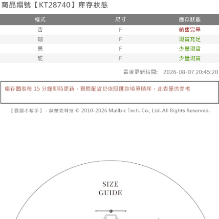
２．便利：只要手機號碼，簡訊認證，即可結帳。
法說明評估內容。
３．安心：先確認商品／服務後，再付款。
全家取貨付款
【繳款方式說明】
1.分期款項不併入電信帳單，「大哥付你分期」於每月結算日後寄送繳費提
每筆NT$60，滿NT$1,800(含以上)免運費
【「AFTEE先享後付」結帳流程】
醒簡訊。
１．於結帳方式選擇「AFTEE先享後付」後，將跳轉至「AFTEE先享後付」
2.透過簡訊連結打開帳單後，可選擇「超商條碼／台灣大直營門市／銀行轉
付款後全家取貨
結帳頁面，進行簡訊認證並確認金額後，即可完成結帳。
帳／街口支付／iPASS MONEY」等通路繳費。
２．訂單成立數日內，您將收到繳費通知簡訊。
每筆NT$60，滿NT$1,600(含以上)免運費
３．收到繳費通知簡訊後14天內，點擊此簡訊中的連結，可透過四大超商／
【注意事項】
ATM／網路銀行／等多元方式進行付款，方視為交易完成。
已關閉，請勿下單
1.本服務係由「台灣大哥大股份有限公司」（以下簡稱本公司）所提供，讓
※ 請注意：結帳手續完成當下不需立刻繳費，但若您需要取消訂單，請聯絡
用戶於交易時，得透過本服務購買商品或服務，並由商店將買賣／分期付款
每筆NT$10,000
購買商品的店家。未經商家同意取消之訂單仍視為有效，需透過AFTEE先享
買賣價金債權讓與本公司後，依約使用本公司帳單繳交帳款。
後付繳納相關費用。
2.基於同意付款使用「大哥付你分期」之契約關係目的，商店將以您的個人
已關閉，請勿下單(付取)
※ 交易是否成功請以「AFTEE先享後付 」之結帳頁面顯示為準，若有關於
資料（包含姓名、電話或地址）提供予台灣大哥大進項蒐集、處理及利用，
是否繳費成功／繳費後需取消欲退款等相關疑問，請聯繫「AFTEE先享後付
每筆NT$10,000
由本公司與您本人進行分期帳單所需資料之確認、核對及更正。
客戶支援中心」
https://netprotections.freshdesk.com/support/home
3.完整用戶服務條款，請詳閱以下連結：
https://oppay.tw/userRule
7-11取貨付款
【注意事項】
１．透過由恩沛科技股份有限公司提供之「AFTEE先享後付」服務完成之交
每筆NT$60，滿NT$1,800(含以上)免運費
易，需依本服務之必要範圍內提供個人資料，並將交易相關給付款項請求債
權轉讓予恩沛科技股份有限公司。
付款後7-11取貨
２．關於個人資料處理事宜，請瀏覽以下網址：
每筆NT$60，滿NT$1,600(含以上)免運費
https://aftee.tw/terms/#terms3
３．未成年的使用者請事先徵得法定代理人或監護人之同意方可使用
宅配
「AFTEE先享後付」，若未經同意申辦者引起之損失，本公司不負相關責
任。
每筆NT$100，滿NT$2,500(含以上)免運費