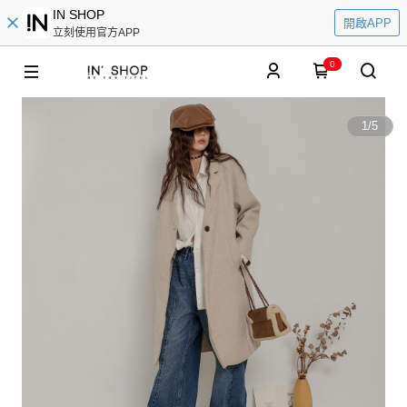
IN SHOP
開啟APP
立刻使用官方APP
0
1
/
5