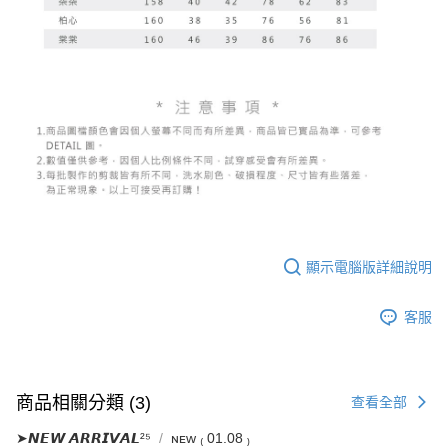
顯示電腦版詳細說明
客服
商品相關分類 (3)
查看全部
➤𝙉𝙀𝙒 𝘼𝙍𝙍𝙄𝙑𝘼𝙇²⁵
ɴᴇᴡ ₍ 01.08 ₎