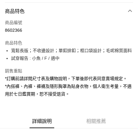
付款方式
商品特色
信用卡一次付款
商品編號
超商取貨付款
8602366
LINE Pay
商品特色
Apple Pay
寬鬆長版；不收邊設計；單釦排釦；框口袋設計；毛呢棉質面料
試穿報告 : 小魚 / F / 適中
街口支付
銷售重點
Google Pay
*訂購前請詳閱尺寸表及購物說明，下單後即代表同意賣場規定。
大哥付你分期
*內搭褲、內褲、褲襪及隱形胸罩為貼身衣物，個人衛生考量，不適
相關說明
用於七日鑑賞期，恕不接受退貨。
【大哥付你分期使用說明】
AFTEE先享後付
1.本服務由台灣大哥大提供，台灣大哥大用戶可立即使用無須另外申請。
2.付款方式選擇「大哥付你分期」，訂單成立後會自動跳轉到大哥付的交易
相關說明
流程，驗證手機門號後，選擇欲分期的期數、繳款截止日，確認付款後即完
【關於「AFTEE先享後付」】
成交易。
詳細說明
相關推薦
ATM付款
AFTEE先享後付是「在收到商品之後才付款」的支付方式。 讓您購物簡單
3.實際核准額度、可分期數及費用金額請依後續交易確認頁面所載為準。
便利好安心！
4.訂單成立30分鐘內，如未前往確認交易或遇審核未通過，訂單將自動取
１．簡單：不需註冊會員、不需綁卡、不需儲值。
運送方式
消。如遇「轉專審核」未通過狀況，表示未達大哥付你分期系統評分，恕無