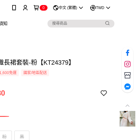
0
中文 (繁體)
TWD
須知
長裙套裝-粉【KT24379】
1,600免運
國家/地區配送
80
粉
黑