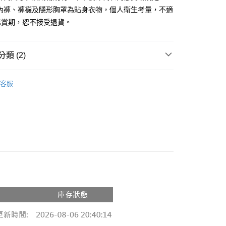
、內褲、褲襪及隱形胸罩為貼身衣物，個人衛生考量，不適
y
鑑賞期，恕不接受退貨。
分期
你分期使用說明】
類 (2)
享後付
由台灣大哥大提供，台灣大哥大用戶可立即使用無須另外申請。
式選擇「大哥付你分期」，訂單成立後會自動跳轉到大哥付的交易
推薦
證手機門號後，選擇欲分期的期數、繳款截止日，確認付款後即
FTEE先享後付」】
客服
。
先享後付是「在收到商品之後才付款」的支付方式。 讓您購物簡單
件式】
准額度、可分期數及費用金額請依後續交易確認頁面所載為準。
心！
立30分鐘內，如未前往確認交易或遇審核未通過，訂單將自動取
：不需註冊會員、不需綁卡、不需儲值。
「轉專審核」未通過狀況，表示未達大哥付你分期系統評分，恕
：只要手機號碼，簡訊認證，即可結帳。
評估內容。
：先確認商品／服務後，再付款。
式說明】
付款
項不併入電信帳單，「大哥付你分期」於每月結算日後寄送繳費提
EE先享後付」結帳流程】
0，滿NT$1,800(含以上)免運費
方式選擇「AFTEE先享後付」後，將跳轉至「AFTEE先享後
訊連結打開帳單後，可選擇「超商條碼／台灣大直營門市／銀行轉
頁面，進行簡訊認證並確認金額後，即可完成結帳。
付／iPASS MONEY」等通路繳費。
家取貨
成立數日內，您將收到繳費通知簡訊。
費通知簡訊後14天內，點擊此簡訊中的連結，可透過四大超商
0，滿NT$1,600(含以上)免運費
項】
網路銀行／等多元方式進行付款，方視為交易完成。
係由「台灣大哥大股份有限公司」（以下簡稱本公司）所提供，讓
：結帳手續完成當下不需立刻繳費，但若您需要取消訂單，請聯
請勿下單
易時，得透過本服務購買商品或服務，並由商店將買賣／分期付
的店家。未經商家同意取消之訂單仍視為有效，需透過AFTEE
金債權讓與本公司後，依約使用本公司帳單繳交帳款。
繳納相關費用。
,000
意付款使用「大哥付你分期」之契約關係目的，商店將以您的個人
否成功請以「AFTEE先享後付 」之結帳頁面顯示為準，若有關於