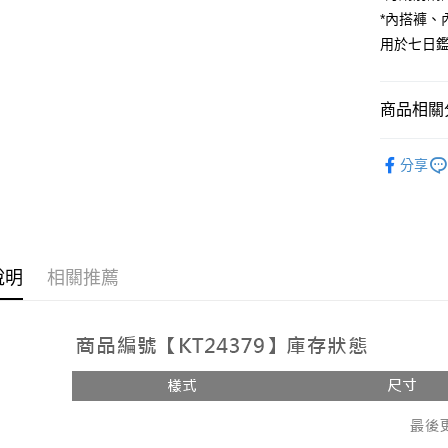
*內搭褲
Google Pa
用於七日
大哥付你
相關說明
【大哥付
商品相關分
AFTEE先
1.本服務
2.付款方
相關說明
人氣商品
流程，驗
【關於「A
分享
ATM付款
完成交易
AFTEE
【套裝兩
3.實際核
便利好安
4.訂單成
１．簡單
消。如遇
２．便利
運送方式
無法說明
３．安心
【繳款方
全家取貨
說明
相關推薦
1.分期款
【「AFT
醒簡訊。
每筆NT$6
１．於結帳
2.透過簡
付」結帳
帳／街口支
付款後全
２．訂單
３．收到繳
每筆NT$6
【注意事
／ATM／
1.本服務
※ 請注意
已關閉，
用戶於交
絡購買商品
款買賣價
先享後付
每筆NT$10
2.基於同
※ 交易是