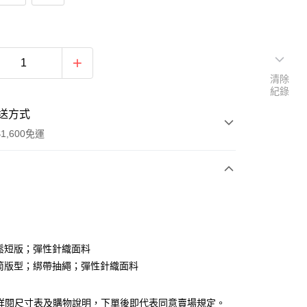
清除
紀錄
送方式
1,600免運
次付款
付款
 寬鬆短版；彈性針織面料
 直筒版型；綁帶抽繩；彈性針織面料
請詳閱尺寸表及購物說明，下單後即代表同意賣場規定。