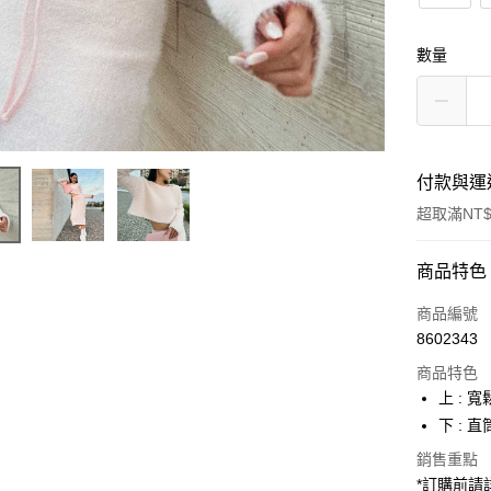
數量
付款與運
超取滿NT$
付款方式
商品特色
信用卡一
商品編號
8602343
超商取貨
商品特色
LINE Pay
上 :
下 :
Apple Pay
銷售重點
街口支付
*訂購前