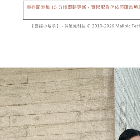
資料（包
是否繳費成
已關閉，請
用，由本
付客戶支
每筆NT$10
3.完整用
【注意事
7-11取貨
１．透過由
交易，需
每筆NT$6
求債權轉
２．關於
付款後7-1
https://aft
每筆NT$6
３．未成
「AFTE
宅配
任。
４．使用「
每筆NT$1
即時審查
結果請求
國家/地區
５．嚴禁
形，恩沛
動。