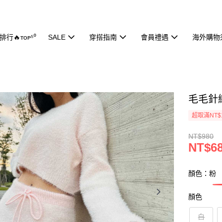
行🔥ᴛᴏᴘ⁵⁰
SALE
穿搭指南
會員禮遇
海外購物
毛毛針織
超取滿NT$
NT$980
NT$6
顏色：粉
顏色
白