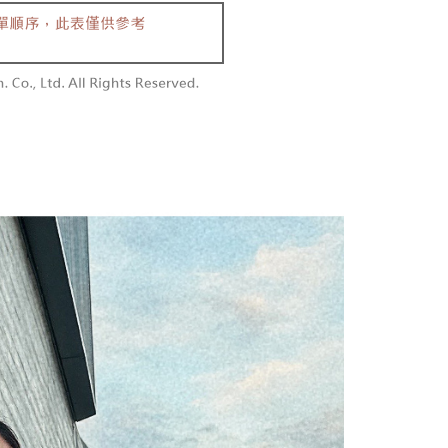
含姓名、電話或地址）提供予台灣大哥大進項蒐集、處理及利
功／繳費後需取消欲退款等相關疑問，請聯繫「AFTEE先享後
勿下單(付取)
公司與您本人進行分期帳單所需資料之確認、核對及更正。
援中心」
https://netprotections.freshdesk.com/support/home
,000
戶服務條款，請詳閱以下連結：
https://oppay.tw/userRule
項】
付款
恩沛科技股份有限公司提供之「AFTEE先享後付」服務完成之
依本服務之必要範圍內提供個人資料，並將交易相關給付款項請
0，滿NT$1,800(含以上)免運費
讓予恩沛科技股份有限公司。
個人資料處理事宜，請瀏覽以下網址：
1取貨
ee.tw/terms/#terms3
0，滿NT$1,600(含以上)免運費
年的使用者請事先徵得法定代理人或監護人之同意方可使用
E先享後付」，若未經同意申辦者引起之損失，本公司不負相關責
AFTEE先享後付」時，將依據個別帳號之用戶狀況，依本公司
00，滿NT$2,500(含以上)免運費
核予不同之上限額度；若仍有額度不足之情形，本公司將視審查
用戶進行身份認證。
配送
查看運費
一人註冊多個帳號或使用他人資訊註冊。若發現惡意使用之情
科技股份有限公司將有權停止該用戶之使用額度並採取法律行