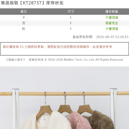
3. 訂單確認後不需事先繳費，商品會配送至您的指定地址。
消。如遇 “转专审核”未通过状况，表示未达系统评分，恕无法说明评估内
4. 下訂完成後，您的手機會收到一封繳費通知簡訊，APP會員則會收到
全家取貨付款
容。
AFTEE APP推播通知。
【缴款方式说明】
每笔NT$60，满NT$1,800(含以上)免运费
5. 收到商品當下無需繳費，確認無誤後，請再利用繳費通知簡訊或AFTEE
1. 分期款项不并入电信账单，“大哥付你分期”于每月结算日后寄送缴费提醒
APP於四大便利商店‧ATM/網銀等方式進行付款。
短信。
付款後全家取貨
2. 通过短信链接打开账单后，可选择 “超商条码／台湾大直营门市／银行转
請留意繳費期限為 14 天。唯有下載 AFTEE App 成為 AFTEE 會員者方能享
每笔NT$60，满NT$1,600(含以上)免运费
账／街口支付／iPASS MONEY”等通路缴费。
有最長 45 天內付款之服務。
已關閉，請勿下單
【注意事项】
繳費期限，為商家向您請款的時間，再加上使用AFTEE可延長的天數所計算
1. 本服务系由 “台湾大哥大股份有限公司”所提供，让用户于交易时，得通过
每笔NT$10,000
出。使用AFTEE下訂可以延長您收到商品前的繳費天數，但無法保證一定能
本服务购买商品或服务，并由商店将买卖／分期付款买卖价金债权让与本公
夠在期限內收到商品(例如:預購商品或預計到貨時間較長者)。因此無論收到
司后，依约使用本公司账单缴交账款。
已關閉，請勿下單(付取)
商品與否，仍需要請您在AFTEE規定的時間內完成繳費。
2. 基于同意付款使用 “大哥付你分期”之契约关系目的，商店将以您的个人资
每笔NT$10,000
料（包含姓名、电话或地址）提供予台湾大哥大进项收集、处理及利用，由
二、付款限制
台湾大哥大与本人进行分期账单所需资料之确认、核对及更正。
1. 初次使用 AFTEE 時，將依認證結果及本公司審查結果，核予每個人不同
7-11取貨付款
3. 完整用户服务条款，请详阅以下链接：
https://oppay.tw/userRule
之上限額度
2. 結帳金額須大於NT$30
每笔NT$60，满NT$1,800(含以上)免运费
3. 目前僅支援台灣會員
付款後7-11取貨
三、聲明條款
每笔NT$60，满NT$1,600(含以上)免运费
「AFTEE先享後付」(下稱本服務)乃由恩沛科技股份有限公司(下稱 AFTEE )
所提供，並由 AFTEE 向您收取款項。因使用本服務所須提供之個人資料(包
宅配
含但不限於訂購人姓名、電話，收件人姓名、電話、收件地址)，將交付予
AFTEE 於本服務必要服務範圍內運用。關於 AFTEE 對於個人資料之蒐集、
每笔NT$100，满NT$2,500(含以上)免运费