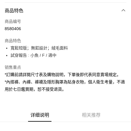
付款方式
商品特色
信用卡一次付款
商品编号
超商取货付款
8580406
LINE Pay
商品特色
Apple Pay
寬鬆短版；無釦設計；絨毛面料
試穿報告 : 小魚 / F / 適中
街口支付
销售重点
Google Pay
*訂購前請詳閱尺寸表及購物說明，下單後即代表同意賣場規定。
大哥付你分期
*內搭褲、內褲、褲襪及隱形胸罩為貼身衣物，個人衛生考量，不適
相关说明
用於七日鑑賞期，恕不接受退貨。
【大哥付你分期使用说明】
AFTEE先享后付
1. 本服务由台湾大哥大提供，电信用户可立即使用无须另外申请。（限个人
月租型门号，不开放公司户及预付卡使用）
相关说明
2. 付款方式选择 “大哥付你分期”，订单成立后会自动跳转到大哥付的交易流
一、關於 AFTEE先享後付
程，验证手机门号后，选择欲分期的期数、缴款截止日，确认付款后即完成
详细说明
相关推荐
ATM付款
1. 於付款方式選擇AFTEE先享後付，將跳出AFTEE先享後付手機驗證視
交易。
窗。
3. 实际核准额度、可分期数及费用金额请依后续交易确认页面所载为准。
2. 進行簡訊驗證之後，即可完成結帳手續。
运送方式
4. 订单成立30分钟内，如未前往确认交易或遇审核未通过，订单将自动取