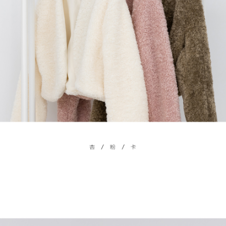
處理、利用，詳參 AFTEE 官網之『個人資料蒐集、處理及利用告知聲明』
（
https://aftee.tw/privacypolicy/
）。
國家/地區配送
查看运费
若款項超過繳費期限，將根據當次的金額加收年利率 16% 的逾期滯納金。
未成年的使用者，請事先徵得法定代理人或監護人之同意方可使用
AFTEE。
若您對於個人資料之處理、利用有任何疑問，或欲行使相關法律權利，請聯
繫恩沛科技股份有限公司。若您不同意我們將上開所示之個人資料，連同必
要之購買訂單資訊提供予 AFTEE ，或讓 AFTEE 蒐集處理利用您的個人資
料，請勿選用本服務。