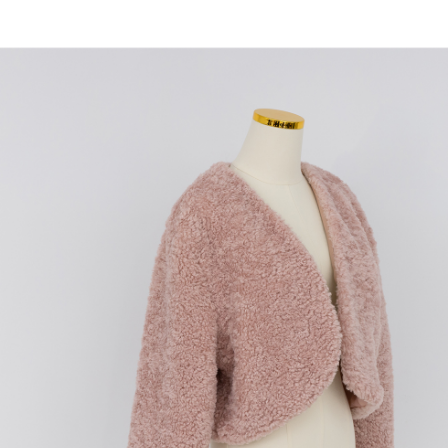
1. Perkhidmatan ini disediakan oleh Taiwan Mobile, pengguna telefon
Sila hubungi NP Taiwan Inc. di
cs_tw@netprotections.co.jp
jika anda
mudah alih boleh segera menggunakan tanpa perlu memohon lagi.
mempunyai sebarang kebimbangan mengenai pemprosesan dan
(Hanya untuk nombor langganan peribadi, tidak terbuka untuk syarikat
penggunaan pada data peribadi. Jika anda tidak bersetuju dengan data
dan kad prabayar)
peribadi yang disenaraikan seperti di atas akan dikumpul dan digunakan
2. Pilihan kaedah pembayaran "Pembayaran Ansuran Gogo", selepas
oleh AFTEE, sila jangan gunakan perkhidmatan ini.
pesanan ditubuhkan, akan secara automatik dialihkan ke proses
transaksi Gogo, selepas pengesahan nombor telefon, pilih bilangan
ansuran yang diingini, tarikh akhir pembayaran, dan setelah
mengesahkan pembayaran, transaksi akan selesai.
3. Jumlah kelulusan sebenar, bilangan ansuran dan jumlah bayaran
adalah berdasarkan halaman pengesahan transaksi seterusnya.
4. Dalam masa 30 minit selepas pesanan ditubuhkan, jika tidak pergi
untuk mengesahkan transaksi atau jika tidak lulus semakan, pesanan
akan dibatalkan secara automatik. Jika terdapat situasi "pindah untuk
semakan khusus" yang tidak lulus, ini menunjukkan bahawa sistem
penilaian tidak mencukupi, tiada penjelasan mengenai kandungan
penilaian boleh diberikan.
【Penerangan Kaedah Pembayaran】
1. Pembayaran ansuran tidak digabungkan dalam bil telekomunikasi,
"Pembayaran Ansuran Gogo" akan menghantar SMS peringatan
pembayaran selepas tarikh penyelesaian bulanan.
2. Melalui pautan SMS untuk membuka bil, anda boleh memilih untuk
membayar melalui "Kod bar kedai serbaneka / Kedai rasmi Taiwan
Mobile / Pemindahan bank / Pembayaran J街口 / iPASS MONEY" dan