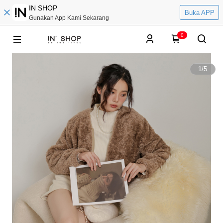
IN SHOP
Buka APP
Gunakan App Kami Sekarang
0
1
/
5