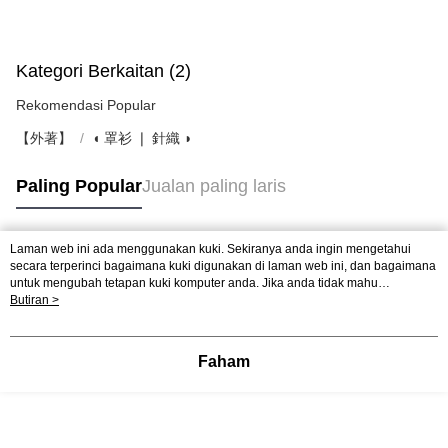
Kategori Berkaitan (2)
Rekomendasi Popular
【外著】
◖ 罩衫 ❘ 針織 ◗
Paling Popular
Jualan paling laris
Laman web ini ada menggunakan kuki. Sekiranya anda ingin mengetahui
Tag Popular
secara terperinci bagaimana kuki digunakan di laman web ini, dan bagaimana
untuk mengubah tetapan kuki komputer anda. Jika anda tidak mahu
menggunakan kuki di komputer anda, sila rujuk penerangan mengenai kuki.
Butiran >
Dasar Privasi
Laman web ini ada menggunakan kuki. Sekiranya anda ingin
mengetahui secara terperinci bagaimana kuki digunakan di laman web ini,
dan bagaimana untuk mengubah tetapan kuki komputer anda. Jika anda tidak
Faham
mahu menggunakan kuki di komputer anda, sila rujuk penerangan mengenai
kuki.