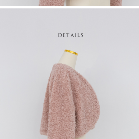
saluran lain.
【Nota Penting】
1. Perkhidmatan ini disediakan oleh "Taiwan Mobile Co., Ltd." untuk
membolehkan pengguna membeli produk atau perkhidmatan melalui
perkhidmatan ini semasa transaksi, dan kedai akan menyerahkan hak
tuntutan harga jual/beli ansuran kepada syarikat ini untuk membayar bil
menggunakan bil syarikat ini.
2. Berdasarkan tujuan kontrak persetujuan pembayaran menggunakan
"Pembayaran Ansuran Gogo", kedai akan memberikan maklumat peribadi
anda (termasuk nama, telefon atau alamat) kepada Taiwan Mobile untuk
pengumpulan, pemprosesan dan penggunaan, untuk pengesahan,
semakan dan pembetulan data yang diperlukan untuk bil ansuran oleh
Taiwan Mobile.
3. Sila baca syarat perkhidmatan pengguna secara lengkap melalui
pautan berikut: https://oppay.tw/userRule