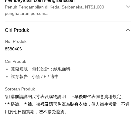
Pembayaran Dan Penghantaran
Penuh Pengambilan di Kedai Serbaneka, NT$1,600
penghataran percuma
Kaedah Pembayaran
Ciri Produk
Kad Kredit (Bayaran Penuh)
No. Produk
Pengambilan di Kedai Serbaneka
8580406
LINE Pay
Ciri Produk
Apple Pay
寬鬆短版；無釦設計；絨毛面料
試穿報告 : 小魚 / F / 適中
JKOPAY
Google Pay
Sorotan Produk
*訂購前請詳閱尺寸表及購物說明，下單後即代表同意賣場規定。
OP Pay Later
*內搭褲、內褲、褲襪及隱形胸罩為貼身衣物，個人衛生考量，不適
Deskripsi
用於七日鑑賞期，恕不接受退貨。
[Terma Penggunaan untuk OP Pay Later]
AFTEE
Perkhidmatan ini disediakan oleh Taiwan Mobile dan tersedia untuk
Deskripsi
pengguna Taiwan Mobile tanpa memerlukan permohonan tambahan.
Pertama, Mengenai Perkhidmatan AFTEE Beli Sekarang Bayar Kemudian