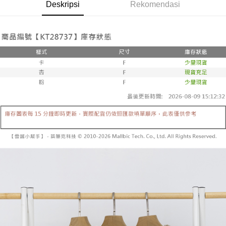
Pemindahan ATM
Deskripsi
Rekomendasi
1. Dengan memilih AFTEE sebagai kaedah pembayaran, mesej
Jika anda memilih OP Pay Later sebagai kaedah pembayaran, sistem
pengesahan AFTEE akan muncul.
akan mengarahkan anda secara automatik ke proses transaksi OP Pay
2. Anda boleh meneruskan pembayaran selepas pengesahan SMS.
Pilihan Penghantaran
Later selepas pesanan dibuat. Anda perlu mengesahkan nombor telefon
3. Tiada bayaran diperlukan apabila pesanan disahkan. Produk akan
mudah alih anda, memilih bilangan ansuran, dan menetapkan tarikh
dihantar ke alamat yang ditetapkan.
全家取貨付款
akhir pembayaran. Transaksi akan dianggap selesai setelah pembayaran
4. Setelah pesanan disahkan, anda akan menerima SMS pembayaran
disahkan.
NT$60/pesanan | Penghantaran percuma untuk pesanan
manakala ahli aplikasi akan menerima pemberitahuan tolak aplikasi
NT$1,800 atau lebih
AFTEE.
Had kredit yang diluluskan, tempoh ansuran yang tersedia, dan yuran
5. Tiada bayaran diperlukan apabila anda menerima produk. Sila buat
yang dikenakan adalah tertakluk kepada maklumat yang dinyatakan
pembayaran di empat kedai serbaneka utama, ATM atau perbankan
付款後全家取貨
pada halaman pengesahan transaksi seterusnya.
dalam talian dengan SMS pembayaran atau pemberitahuan tolak aplikasi
NT$60/pesanan | Penghantaran percuma untuk pesanan
AFTEE.
Jika transaksi tidak disahkan dalam masa 30 minit selepas pesanan
NT$1,600 atau lebih
dibuat, atau jika permohonan gagal dalam proses semakan, pesanan
Sila ambil perhatian bahawa tempoh pembayaran adalah 14 hari. Walau
akan dibatalkan secara automatik. Jika permohonan gagal pada
已關閉，請勿下單
bagaimanapun, bagi mereka yang telah memuat turun Aplikasi AFTEE
peringkat "semakan manual", ini bermakna kriteria pemarkahan sistem
dan mendaftar sebagai ahli AFTEE boleh menikmati tempoh pembayaran
NT$10,000/pesanan
tidak dipenuhi; butiran penilaian khusus tidak akan didedahkan.
sehingga 45 hari.
已關閉，請勿下單(付取)
[Arahan Pembayaran]
Tempoh pembayaran dikira dari masa kedai meminta pembayaran anda,
ditambah dengan bilangan hari yang boleh dilanjutkan oleh AFTEE. Anda
NT$10,000/pesanan
Pembayaran ansuran melalui OP Pay Later akan dibilkan secara
boleh melanjutkan tempoh pembayaran anda sebelum anda menerima
berasingan dan tidak termasuk dalam bil telekom anda. SMS peringatan
pesanan. Walau bagaimanapun, tiada jaminan bahawa anda boleh
7-11取貨付款
pembayaran akan dihantar selepas kitaran bil bulanan.
menerima pesanan anda semasa tempoh pembayaran (cth.: produk
NT$60/pesanan | Penghantaran percuma untuk pesanan
prapesanan atau produk yang mungkin mengambil masa yang lebih
Selepas mengakses bil melalui pautan dalam SMS, anda boleh
NT$1,800 atau lebih
lama untuk dihantar). Oleh itu, anda dikehendaki membuat pembayaran