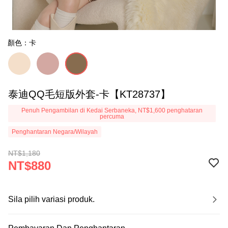
顏色：卡
泰迪QQ毛短版外套-卡【KT28737】
Penuh Pengambilan di Kedai Serbaneka, NT$1,600 penghataran
percuma
Penghantaran Negara/Wilayah
NT$1,180
NT$880
Sila pilih variasi produk.