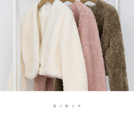
menyelesaikan pembayaran anda melalui salah satu saluran berikut: kod
kepada AFTEE dalam tempoh sama ada anda menerima pesanan.
bar kedai serbaneka, kedai runcit Taiwan Mobile, pemindahan bank,
付款後7-11取貨
JKOPay, atau iPASS MONEY.
Kedua, Sekatan Pembayaran
NT$60/pesanan | Penghantaran percuma untuk pesanan
1. Jumlah yang diperakui untuk pengguna kali pertama boleh sehingga
[Nota Penting]
NT$1,600 atau lebih
NT$10,000. Amaun diperakui sebenar yang diluluskan akan berdasarkan
keputusan pensijilan dan semakan oleh AFTEE.
Perkhidmatan ini disediakan oleh Taiwan Mobile Co., Ltd. (“Syarikat”),
宅配
2. Amaun perbelanjaan minimum mestilah lebih besar daripada NT$20.
yang membolehkan pelanggan membeli barangan atau perkhidmatan
3. Pada masa ini hanya tersedia untuk ahli Taiwan.
NT$100/pesanan | Penghantaran percuma untuk pesanan
melalui perkhidmatan ini pada masa transaksi. Hasil daripada pembelian
atau pembayaran ansuran akan dipindahkan oleh peniaga kepada
NT$2,500 atau lebih
Ketiga, Syarat Perkhidmatan
Syarikat, dan pelanggan hendaklah membuat pembayaran mengikut
Perkhidmatan AFTEE Beli Sekarang Bayar Kemudian disediakan oleh NP
perjanjian menggunakan sistem bil Syarikat.
國家/地區配送
Kadar Penghantaran
Taiwan, Inc. dan AFTEE akan membuat bil kepada pengguna. AFTEE
akan menggunakan data peribadi yang dikumpul (termasuk nama
Untuk memenuhi hubungan kontrak yang terjalin melalui persetujuan
pembeli, no. telefon, nama penerima, no. telefon, alamat penerima) untuk
penggunaan OP Pay Later, peniaga akan memberikan maklumat peribadi
penggunaan perkhidmatan. Sila rujuk kepada "Penyata Pengumpulan
anda (termasuk nama, nombor telefon, atau alamat) kepada Syarikat bagi
Data Peribadi, Pemprosesan, Penggunaan"
tujuan pengumpulan, pemprosesan dan penggunaan data yang
(https://aftee.tw/privacypolicy/
) untuk maklumat lanjut.
diperlukan untuk pengebilan ansuran, termasuk pengesahan,
pengesahan semula dan pembetulan.
Jumlah yang diperakui untuk pengguna kali pertama yang lulus
kelulusan boleh sehingga NT$10,000. Jika pengguna tidak membuat
Untuk terma perkhidmatan penuh, sila rujuk pautan berikut:
pembayaran dalam tempoh tersebut, yuran pembayaran lewat sebanyak
https://oppay.tw/userRule
" target="_blank" class="link revert-
20% setahun akan dikenakan. Pengguna bawah umur dikehendaki
style">https://oppay.tw/userRule
mendapatkan kebenaran daripada ibu bapa atau penjaga yang sah
untuk menggunakan AFTEE.
【Panduan Penggunaan Pembayaran Ansuran Gogo】