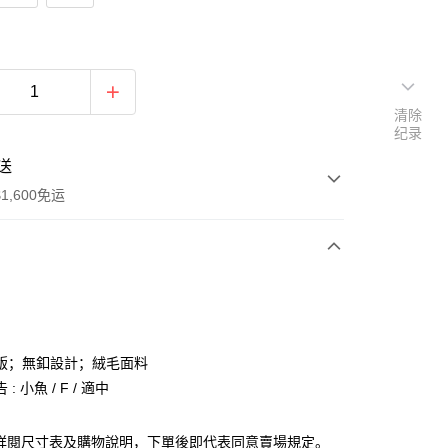
清除
纪录
送
1,600免运
次付款
付款
版；無釦設計；絨毛面料
: 小魚 / F / 適中
請詳閱尺寸表及購物說明，下單後即代表同意賣場規定。