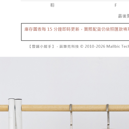
2. 基于
已關閉，請
资料（包
二、付款
每笔NT$10
用，由台
1. 初次
3. 完整
之上限額
7-11取貨
2. 結帳金
3. 目前
每笔NT$6
三、聲明
付款後7-1
「AFTE
每笔NT$6
)所提供，
(包含但不
宅配
予 AFT
集、處理、
每笔NT$1
明』（
http
國家/地區
若款項超過
未成年的
AFTEE。
若您對於
聯繫恩沛
同必要之購
人資料，