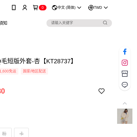
0
中文 (简体)
TWD
須知
毛短版外套-杏【KT28737】
1,600免运
国家/地区配送
80
粉
卡