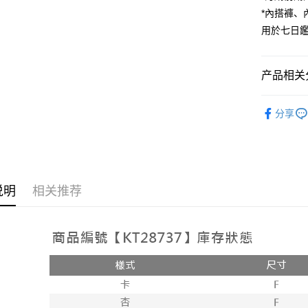
*內搭褲
Google Pa
用於七日
大哥付你
相关说明
【大哥付
产品相关分
AFTEE先
1. 本服
人月租型
相关说明
人气商品
2. 付款
一、關於 A
分享
ATM付款
流程，验
1. 於付
【外著】
完成交易
窗。
3. 实际
2. 進行
4. 订单
3. 訂單
运送方式
消。如遇 
4. 下訂
容。
AFTEE 
全家取貨
说明
相关推荐
【缴款方
5. 收到
1. 分期
每笔NT$6
APP於四
短信。
2. 通过
付款後全
請留意繳費期
账／街口支付
享有最長 
每笔NT$6
【注意事
繳費期限，
已關閉，
1. 本服
算出。使用
过本服务
定能夠在期
每笔NT$10
本公司后
收到商品與