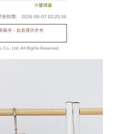
同意付款使用 “大哥付你分期”之契约关系目的，商店将以您的个人
勿下單(付取)
含姓名、电话或地址）提供予台湾大哥大进项收集、处理及利
限制
,000
湾大哥大与本人进行分期账单所需资料之确认、核对及更正。
使用 AFTEE 時，將依認證結果及本公司審查結果，核予每個人不同
用户服务条款，请详阅以下链接：
https://oppay.tw/userRule
度
付款
額須大於NT$30
僅支援台灣會員
0，满NT$1,800(含以上)免运费
條款
1取貨
E先享後付」(下稱本服務)乃由恩沛科技股份有限公司(下稱 AFTEE
0，满NT$1,600(含以上)免运费
並由 AFTEE 向您收取款項。因使用本服務所須提供之個人資料
限於訂購人姓名、電話，收件人姓名、電話、收件地址)，將交付
EE 於本服務必要服務範圍內運用。關於 AFTEE 對於個人資料之蒐
利用，詳參 AFTEE 官網之『個人資料蒐集、處理及利用告知聲
00，满NT$2,500(含以上)免运费
s://aftee.tw/privacypolicy/
）。
配送
查看运费
繳費期限，將根據當次的金額加收年利率 16% 的逾期滯納金。
使用者，請事先徵得法定代理人或監護人之同意方可使用
個人資料之處理、利用有任何疑問，或欲行使相關法律權利，請
科技股份有限公司。若您不同意我們將上開所示之個人資料，連
買訂單資訊提供予 AFTEE ，或讓 AFTEE 蒐集處理利用您的個
請勿選用本服務。