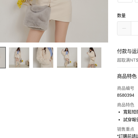
数量
付款与运
超取满NT$
付款方式
商品特色
信用卡一
商品编号
8580394
超商取货
商品特色
LINE Pay
寬鬆短
試穿報告 
Apple Pay
销售重点
街口支付
*訂購前