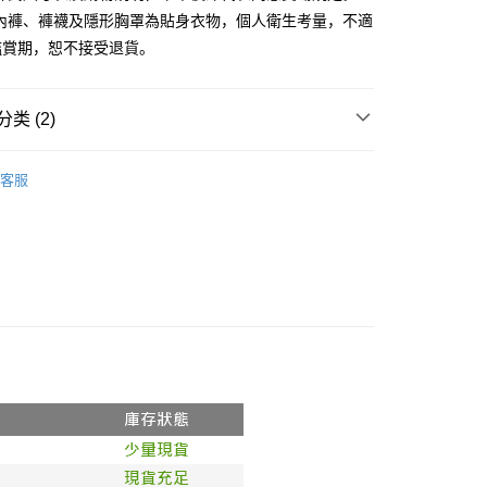
、內褲、褲襪及隱形胸罩為貼身衣物，個人衛生考量，不適
y
鑑賞期，恕不接受退貨。
分期
你分期使用说明】
类 (2)
享后付
务由台湾大哥大提供，电信用户可立即使用无须另外申请。（限个
门号，不开放公司户及预付卡使用）
推荐
方式选择 “大哥付你分期”，订单成立后会自动跳转到大哥付的交易
FTEE先享後付
客服
证手机门号后，选择欲分期的期数、缴款截止日，确认付款后即
款方式選擇AFTEE先享後付，將跳出AFTEE先享後付手機驗證視
◖ 罩衫 ❘ 針織 ◗
。
核准额度、可分期数及费用金额请依后续交易确认页面所载为准。
簡訊驗證之後，即可完成結帳手續。
成立30分钟内，如未前往确认交易或遇审核未通过，订单将自动取
確認後不需事先繳費，商品會配送至您的指定地址。
“转专审核”未通过状况，表示未达系统评分，恕无法说明评估内
完成後，您的手機會收到一封繳費通知簡訊，APP會員則會收到
APP推播通知。
付款
式说明】
商品當下無需繳費，確認無誤後，請再利用繳費通知簡訊或AFTEE
款项不并入电信账单，“大哥付你分期”于每月结算日后寄送缴费提醒
0，满NT$1,800(含以上)免运费
大便利商店‧ATM/網銀等方式進行付款。
短信链接打开账单后，可选择 “超商条码／台湾大直营门市／银行转
家取貨
限為 14 天。唯有下載 AFTEE App 成為 AFTEE 會員者方能
／iPASS MONEY”等通路缴费。
45 天內付款之服務。
0，满NT$1,600(含以上)免运费
项】
為商家向您請款的時間，再加上使用AFTEE可延長的天數所計
請勿下單
务系由 “台湾大哥大股份有限公司”所提供，让用户于交易时，得通
AFTEE下訂可以延長您收到商品前的繳費天數，但無法保證一
购买商品或服务，并由商店将买卖／分期付款买卖价金债权让与
限內收到商品(例如:預購商品或預計到貨時間較長者)。因此無論
,000
，依约使用本公司账单缴交账款。
否，仍需要請您在AFTEE規定的時間內完成繳費。