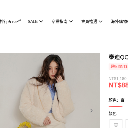
行🔥ᴛᴏᴘ⁵⁰
SALE
穿搭指南
會員禮遇
海外購物
泰迪QQ
超取满NT$
NT$1,180
NT$8
顏色：杏
顏色
杏