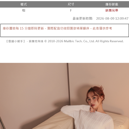
２．便利：只要手機號碼，簡訊認證，即可結帳。
法說明評估內容。
３．安心：先確認商品／服務後，再付款。
全家取貨付款
【繳款方式說明】
1.分期款項不併入電信帳單，「大哥付你分期」於每月結算日後寄送繳費提
每筆NT$60，滿NT$1,800(含以上)免運費
【「AFTEE先享後付」結帳流程】
醒簡訊。
１．於結帳方式選擇「AFTEE先享後付」後，將跳轉至「AFTEE先享後付」
2.透過簡訊連結打開帳單後，可選擇「超商條碼／台灣大直營門市／銀行轉
付款後全家取貨
結帳頁面，進行簡訊認證並確認金額後，即可完成結帳。
帳／街口支付／iPASS MONEY」等通路繳費。
２．訂單成立數日內，您將收到繳費通知簡訊。
每筆NT$60，滿NT$1,600(含以上)免運費
３．收到繳費通知簡訊後14天內，點擊此簡訊中的連結，可透過四大超商／
【注意事項】
ATM／網路銀行／等多元方式進行付款，方視為交易完成。
已關閉，請勿下單
1.本服務係由「台灣大哥大股份有限公司」（以下簡稱本公司）所提供，讓
※ 請注意：結帳手續完成當下不需立刻繳費，但若您需要取消訂單，請聯絡
用戶於交易時，得透過本服務購買商品或服務，並由商店將買賣／分期付款
每筆NT$10,000
購買商品的店家。未經商家同意取消之訂單仍視為有效，需透過AFTEE先享
買賣價金債權讓與本公司後，依約使用本公司帳單繳交帳款。
後付繳納相關費用。
2.基於同意付款使用「大哥付你分期」之契約關係目的，商店將以您的個人
已關閉，請勿下單(付取)
※ 交易是否成功請以「AFTEE先享後付 」之結帳頁面顯示為準，若有關於
資料（包含姓名、電話或地址）提供予台灣大哥大進項蒐集、處理及利用，
是否繳費成功／繳費後需取消欲退款等相關疑問，請聯繫「AFTEE先享後付
每筆NT$10,000
由本公司與您本人進行分期帳單所需資料之確認、核對及更正。
客戶支援中心」
https://netprotections.freshdesk.com/support/home
3.完整用戶服務條款，請詳閱以下連結：
https://oppay.tw/userRule
7-11取貨付款
【注意事項】
１．透過由恩沛科技股份有限公司提供之「AFTEE先享後付」服務完成之交
每筆NT$60，滿NT$1,800(含以上)免運費
易，需依本服務之必要範圍內提供個人資料，並將交易相關給付款項請求債
權轉讓予恩沛科技股份有限公司。
付款後7-11取貨
２．關於個人資料處理事宜，請瀏覽以下網址：
每筆NT$60，滿NT$1,600(含以上)免運費
https://aftee.tw/terms/#terms3
３．未成年的使用者請事先徵得法定代理人或監護人之同意方可使用
宅配
「AFTEE先享後付」，若未經同意申辦者引起之損失，本公司不負相關責
任。
每筆NT$100，滿NT$2,500(含以上)免運費