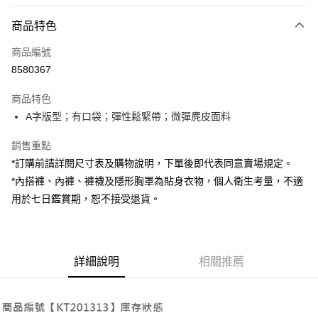
付款方式
商品特色
信用卡一次付款
商品編號
超商取貨付款
8580367
LINE Pay
商品特色
Apple Pay
A字版型；有口袋；彈性鬆緊帶；微彈麂皮面料
街口支付
銷售重點
*訂購前請詳閱尺寸表及購物說明，下單後即代表同意賣場規定。
Google Pay
*內搭褲、內褲、褲襪及隱形胸罩為貼身衣物，個人衛生考量，不適
大哥付你分期
用於七日鑑賞期，恕不接受退貨。
相關說明
【大哥付你分期使用說明】
AFTEE先享後付
1.本服務由台灣大哥大提供，台灣大哥大用戶可立即使用無須另外申請。
2.付款方式選擇「大哥付你分期」，訂單成立後會自動跳轉到大哥付的交易
相關說明
詳細說明
相關推薦
流程，驗證手機門號後，選擇欲分期的期數、繳款截止日，確認付款後即完
【關於「AFTEE先享後付」】
成交易。
ATM付款
AFTEE先享後付是「在收到商品之後才付款」的支付方式。 讓您購物簡單
3.實際核准額度、可分期數及費用金額請依後續交易確認頁面所載為準。
便利好安心！
4.訂單成立30分鐘內，如未前往確認交易或遇審核未通過，訂單將自動取
１．簡單：不需註冊會員、不需綁卡、不需儲值。
運送方式
消。如遇「轉專審核」未通過狀況，表示未達大哥付你分期系統評分，恕無