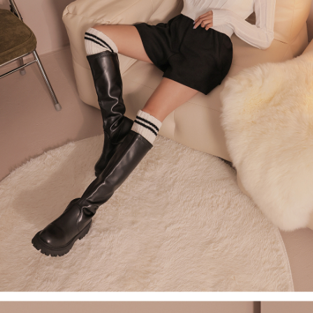
４．使用「AFTEE先享後付」時，將依據個別帳號之用戶狀況，依本公司即
時審查核予不同之上限額度；若仍有額度不足之情形，本公司將視審查結果
國家/地區配送
查看運費
請求用戶進行身份認證。
５．嚴禁一人註冊多個帳號或使用他人資訊註冊。若發現惡意使用之情形，
恩沛科技股份有限公司將有權停止該用戶之使用額度並採取法律行動。