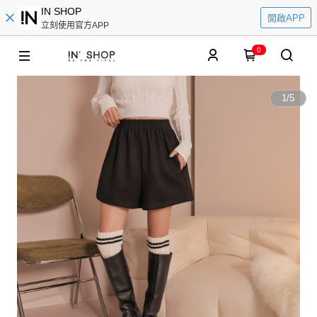
IN SHOP
開啟APP
立刻使用官方APP
0
1
/
5