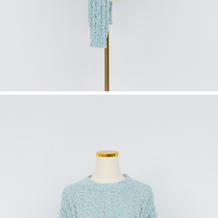
saluran lain.
【Nota Penting】
1. Perkhidmatan ini disediakan oleh "Taiwan Mobile Co., Ltd." untuk
membolehkan pengguna membeli produk atau perkhidmatan melalui
perkhidmatan ini semasa transaksi, dan kedai akan menyerahkan hak
tuntutan harga jual/beli ansuran kepada syarikat ini untuk membayar bil
menggunakan bil syarikat ini.
2. Berdasarkan tujuan kontrak persetujuan pembayaran menggunakan
"Pembayaran Ansuran Gogo", kedai akan memberikan maklumat peribadi
anda (termasuk nama, telefon atau alamat) kepada Taiwan Mobile untuk
pengumpulan, pemprosesan dan penggunaan, untuk pengesahan,
semakan dan pembetulan data yang diperlukan untuk bil ansuran oleh
Taiwan Mobile.
3. Sila baca syarat perkhidmatan pengguna secara lengkap melalui
pautan berikut: https://oppay.tw/userRule