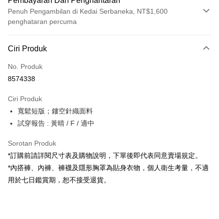
Pembayaran Dan Penghantaran
Penuh Pengambilan di Kedai Serbaneka, NT$1,600
penghataran percuma
Kaedah Pembayaran
Ciri Produk
Kad Kredit (Bayaran Penuh)
No. Produk
Pengambilan di Kedai Serbaneka
8574338
LINE Pay
Ciri Produk
Apple Pay
寬鬆短版；鏤空針織面料
試穿報告 : 黃晴 / F / 適中
JKOPAY
Google Pay
Sorotan Produk
*訂購前請詳閱尺寸表及購物說明，下單後即代表同意賣場規定。
OP Pay Later
*內搭褲、內褲、褲襪及隱形胸罩為貼身衣物，個人衛生考量，不適
Deskripsi
用於七日鑑賞期，恕不接受退貨。
[Terma Penggunaan untuk OP Pay Later]
AFTEE
Perkhidmatan ini disediakan oleh Taiwan Mobile dan tersedia untuk
Deskripsi
pengguna Taiwan Mobile tanpa memerlukan permohonan tambahan.
Pertama, Mengenai Perkhidmatan AFTEE Beli Sekarang Bayar Kemudian