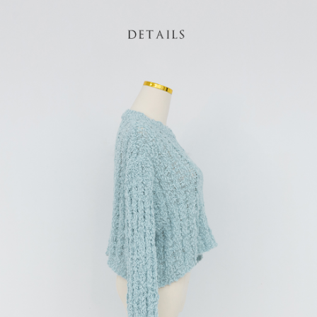
1. Perkhidmatan ini disediakan oleh Taiwan Mobile, pengguna telefon
Sila hubungi NP Taiwan Inc. di
cs_tw@netprotections.co.jp
jika anda
mudah alih boleh segera menggunakan tanpa perlu memohon lagi.
mempunyai sebarang kebimbangan mengenai pemprosesan dan
(Hanya untuk nombor langganan peribadi, tidak terbuka untuk syarikat
penggunaan pada data peribadi. Jika anda tidak bersetuju dengan data
dan kad prabayar)
peribadi yang disenaraikan seperti di atas akan dikumpul dan digunakan
2. Pilihan kaedah pembayaran "Pembayaran Ansuran Gogo", selepas
oleh AFTEE, sila jangan gunakan perkhidmatan ini.
pesanan ditubuhkan, akan secara automatik dialihkan ke proses
transaksi Gogo, selepas pengesahan nombor telefon, pilih bilangan
ansuran yang diingini, tarikh akhir pembayaran, dan setelah
mengesahkan pembayaran, transaksi akan selesai.
3. Jumlah kelulusan sebenar, bilangan ansuran dan jumlah bayaran
adalah berdasarkan halaman pengesahan transaksi seterusnya.
4. Dalam masa 30 minit selepas pesanan ditubuhkan, jika tidak pergi
untuk mengesahkan transaksi atau jika tidak lulus semakan, pesanan
akan dibatalkan secara automatik. Jika terdapat situasi "pindah untuk
semakan khusus" yang tidak lulus, ini menunjukkan bahawa sistem
penilaian tidak mencukupi, tiada penjelasan mengenai kandungan
penilaian boleh diberikan.
【Penerangan Kaedah Pembayaran】
1. Pembayaran ansuran tidak digabungkan dalam bil telekomunikasi,
"Pembayaran Ansuran Gogo" akan menghantar SMS peringatan
pembayaran selepas tarikh penyelesaian bulanan.
2. Melalui pautan SMS untuk membuka bil, anda boleh memilih untuk
membayar melalui "Kod bar kedai serbaneka / Kedai rasmi Taiwan
Mobile / Pemindahan bank / Pembayaran J街口 / iPASS MONEY" dan