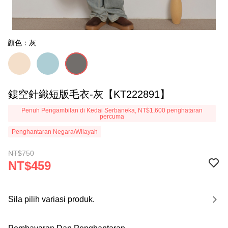
顏色：灰
鏤空針織短版毛衣-灰【KT222891】
Penuh Pengambilan di Kedai Serbaneka, NT$1,600 penghataran
percuma
Penghantaran Negara/Wilayah
NT$750
NT$459
Sila pilih variasi produk.