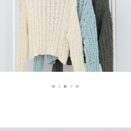
menyelesaikan pembayaran anda melalui salah satu saluran berikut: kod
kepada AFTEE dalam tempoh sama ada anda menerima pesanan.
bar kedai serbaneka, kedai runcit Taiwan Mobile, pemindahan bank,
付款後7-11取貨
JKOPay, atau iPASS MONEY.
Kedua, Sekatan Pembayaran
NT$60/pesanan | Penghantaran percuma untuk pesanan
1. Jumlah yang diperakui untuk pengguna kali pertama boleh sehingga
[Nota Penting]
NT$1,600 atau lebih
NT$10,000. Amaun diperakui sebenar yang diluluskan akan berdasarkan
keputusan pensijilan dan semakan oleh AFTEE.
Perkhidmatan ini disediakan oleh Taiwan Mobile Co., Ltd. (“Syarikat”),
宅配
2. Amaun perbelanjaan minimum mestilah lebih besar daripada NT$20.
yang membolehkan pelanggan membeli barangan atau perkhidmatan
3. Pada masa ini hanya tersedia untuk ahli Taiwan.
NT$100/pesanan | Penghantaran percuma untuk pesanan
melalui perkhidmatan ini pada masa transaksi. Hasil daripada pembelian
atau pembayaran ansuran akan dipindahkan oleh peniaga kepada
NT$2,500 atau lebih
Ketiga, Syarat Perkhidmatan
Syarikat, dan pelanggan hendaklah membuat pembayaran mengikut
Perkhidmatan AFTEE Beli Sekarang Bayar Kemudian disediakan oleh NP
perjanjian menggunakan sistem bil Syarikat.
國家/地區配送
Kadar Penghantaran
Taiwan, Inc. dan AFTEE akan membuat bil kepada pengguna. AFTEE
akan menggunakan data peribadi yang dikumpul (termasuk nama
Untuk memenuhi hubungan kontrak yang terjalin melalui persetujuan
pembeli, no. telefon, nama penerima, no. telefon, alamat penerima) untuk
penggunaan OP Pay Later, peniaga akan memberikan maklumat peribadi
penggunaan perkhidmatan. Sila rujuk kepada "Penyata Pengumpulan
anda (termasuk nama, nombor telefon, atau alamat) kepada Syarikat bagi
Data Peribadi, Pemprosesan, Penggunaan"
tujuan pengumpulan, pemprosesan dan penggunaan data yang
(https://aftee.tw/privacypolicy/
) untuk maklumat lanjut.
diperlukan untuk pengebilan ansuran, termasuk pengesahan,
pengesahan semula dan pembetulan.
Jumlah yang diperakui untuk pengguna kali pertama yang lulus
kelulusan boleh sehingga NT$10,000. Jika pengguna tidak membuat
Untuk terma perkhidmatan penuh, sila rujuk pautan berikut:
pembayaran dalam tempoh tersebut, yuran pembayaran lewat sebanyak
https://oppay.tw/userRule
" target="_blank" class="link revert-
20% setahun akan dikenakan. Pengguna bawah umur dikehendaki
style">https://oppay.tw/userRule
mendapatkan kebenaran daripada ibu bapa atau penjaga yang sah
untuk menggunakan AFTEE.
【Panduan Penggunaan Pembayaran Ansuran Gogo】