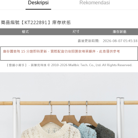
Pemindahan ATM
Deskripsi
Rekomendasi
1. Dengan memilih AFTEE sebagai kaedah pembayaran, mesej
Jika anda memilih OP Pay Later sebagai kaedah pembayaran, sistem
pengesahan AFTEE akan muncul.
akan mengarahkan anda secara automatik ke proses transaksi OP Pay
2. Anda boleh meneruskan pembayaran selepas pengesahan SMS.
Pilihan Penghantaran
Later selepas pesanan dibuat. Anda perlu mengesahkan nombor telefon
3. Tiada bayaran diperlukan apabila pesanan disahkan. Produk akan
mudah alih anda, memilih bilangan ansuran, dan menetapkan tarikh
dihantar ke alamat yang ditetapkan.
全家取貨付款
akhir pembayaran. Transaksi akan dianggap selesai setelah pembayaran
4. Setelah pesanan disahkan, anda akan menerima SMS pembayaran
disahkan.
NT$60/pesanan | Penghantaran percuma untuk pesanan
manakala ahli aplikasi akan menerima pemberitahuan tolak aplikasi
NT$1,800 atau lebih
AFTEE.
Had kredit yang diluluskan, tempoh ansuran yang tersedia, dan yuran
5. Tiada bayaran diperlukan apabila anda menerima produk. Sila buat
yang dikenakan adalah tertakluk kepada maklumat yang dinyatakan
pembayaran di empat kedai serbaneka utama, ATM atau perbankan
付款後全家取貨
pada halaman pengesahan transaksi seterusnya.
dalam talian dengan SMS pembayaran atau pemberitahuan tolak aplikasi
NT$60/pesanan | Penghantaran percuma untuk pesanan
AFTEE.
Jika transaksi tidak disahkan dalam masa 30 minit selepas pesanan
NT$1,600 atau lebih
dibuat, atau jika permohonan gagal dalam proses semakan, pesanan
Sila ambil perhatian bahawa tempoh pembayaran adalah 14 hari. Walau
akan dibatalkan secara automatik. Jika permohonan gagal pada
已關閉，請勿下單
bagaimanapun, bagi mereka yang telah memuat turun Aplikasi AFTEE
peringkat "semakan manual", ini bermakna kriteria pemarkahan sistem
dan mendaftar sebagai ahli AFTEE boleh menikmati tempoh pembayaran
NT$10,000/pesanan
tidak dipenuhi; butiran penilaian khusus tidak akan didedahkan.
sehingga 45 hari.
已關閉，請勿下單(付取)
[Arahan Pembayaran]
Tempoh pembayaran dikira dari masa kedai meminta pembayaran anda,
ditambah dengan bilangan hari yang boleh dilanjutkan oleh AFTEE. Anda
NT$10,000/pesanan
Pembayaran ansuran melalui OP Pay Later akan dibilkan secara
boleh melanjutkan tempoh pembayaran anda sebelum anda menerima
berasingan dan tidak termasuk dalam bil telekom anda. SMS peringatan
pesanan. Walau bagaimanapun, tiada jaminan bahawa anda boleh
7-11取貨付款
pembayaran akan dihantar selepas kitaran bil bulanan.
menerima pesanan anda semasa tempoh pembayaran (cth.: produk
NT$60/pesanan | Penghantaran percuma untuk pesanan
prapesanan atau produk yang mungkin mengambil masa yang lebih
Selepas mengakses bil melalui pautan dalam SMS, anda boleh
NT$1,800 atau lebih
lama untuk dihantar). Oleh itu, anda dikehendaki membuat pembayaran