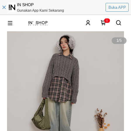
IN SHOP
Buka APP
Gunakan App Kami Sekarang
0
1
/
5