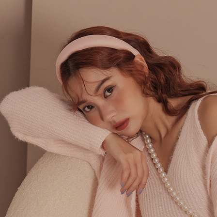
個人情報
を行使し
cs_tw@netp
を、必要な
AFTEE
意いただ