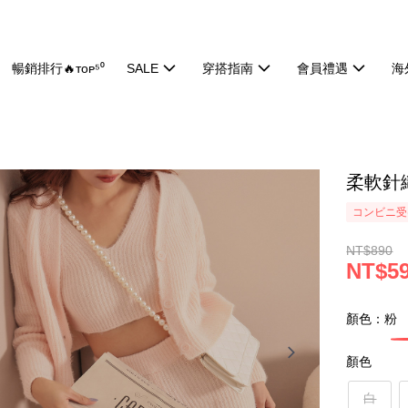
暢銷排行🔥ᴛᴏᴘ⁵⁰
SALE
穿搭指南
會員禮遇
海
柔軟針織
コンビニ受け
NT$890
NT$5
顏色：粉
顏色
白