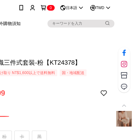
0
日本語
TWD
外購物須知
三件式套裝-粉【KT24378】
取り NT$1,600以上で送料無料
国・地域配送
99
粉
卡
黑