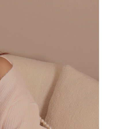
の処理、利用について疑問がある、または関連する法律の権利
たい場合は、ネットプロテクションズ
rotections.co.jp
にご連絡ください。上記に示した個人情報
購入注文書とあわせてAFTEEにご提供いただく、または
にあなたの個人情報の収集、処理、利用を許可することににご同
けない場合は、当サービスを選択しないでください。