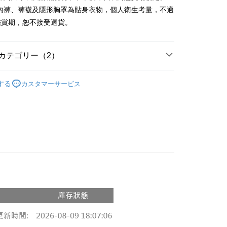
y
、內褲、褲襪及隱形胸罩為貼身衣物，個人衛生考量，不適
鑑賞期，恕不接受退貨。
ter
 Later 使用説明】
カテゴリー（2）
代金後払い
ービスは台湾大哥大によって提供され、台湾大哥大のユーザーは
請なしで即時に利用可能です。
の人気商品
方法で「OP Pay Later」を選択すると、注文が成立した後に自
TEE代金後払いについて
する
カスタマーサービス
 Pay Later の取引プロセスに移行し、携帯番号を確認後、分割
い方法でAFTEE代金後払いを選択すると、携帯電話認証ウィン
件式】
数や支払い期限を選択し、支払いを確認すると取引が完了しま
示されます。
で認証してお支払い手続を進めてください。
の承認額、分割回数および費用については、後続の取引確認ペー
るときのお支払いは不要です。商品はご指定の住所に配送されま
とします。
成立後30分以内に確認取引を行わない場合や審査が通過しない場
が完了すると、携帯に支払い通知のSMSが届きます。アプリ会
付款
は自動的にキャンセルされます。「転専審査」に未通過の状況
、AFTEE アプリプッシュ通知が届きます。
た場合は、システムの評価基準に達していないことを意味し、
$60、NT$1,800以上で送料無料
け取り時のお支払いは不要です。商品を確かめてから、SMSま
についての説明はいたしかねます。
の通知に従って、4大コンビニ、またはATM/オンラインバンキ
家取貨
支払いください。
$60、NT$1,600以上で送料無料
方法の説明】
限は最短で 14 日以内ですので、ご注意ください。AFTEE ア
いの金額は電信請求書に統合されず、「OP Pay Later」は毎月
ンロードして AFTEE 会員になるとお支払い期限を最長 45 日
請勿下單
に支払いリマインダーのSMSを送信します。
延長できます。
Sのリンクを通じて請求書を開いた後、「コンビニバーコード／台
$10,000
舗／銀行振込／街口支払い／iPASS MONEY」などのチャネル
は、ショップが請求した期日と、AFTEEで延長できる日数を