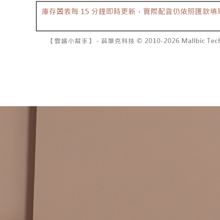
で支払い
已關閉，請
もとに計算
期限を延
配送毎にNT
【注意事
（例：予
1. 本サ
の有無に関
7-11取貨
よって提
スを購入
二、支払
配送毎にNT
渡した後
1.初回 
す。
き、限度
付款後7-1
2. 「OP
2.決済金額
配送毎にNT
人情報（
3.現在、
処理およ
宅配
報の確認
三、利用規
3. 完全
プロテクシ
配送毎にNT
ださい：
ht
します。
文者の氏
國家/地區
これに限ら
されます。
AFTEE
明』をご
AFTEE
なります。
延滞納金
後見人の同