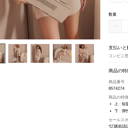
数量
支払いと
コンビニ受
お支払い
商品の特
クレジット
商品番号
8574274
コンビニ
商品の特
LINE Pay
上 :
下 :
Apple Pay
セールス
JKOPAY
*訂購前