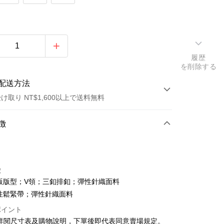
履歴
を削除する
配送方法
け取り NT$1,600以上で送料無料
方法
徴
カード1回払い
店頭代金引換
徴
 短版版型；V領；三釦排釦；彈性針織面料
 彈性鬆緊帶；彈性針織面料
ポイント
請詳閱尺寸表及購物說明，下單後即代表同意賣場規定。