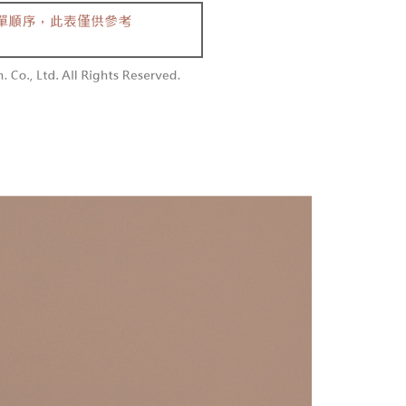
を選択できます。
勿下單(付取)
されます。AFTEEで注文すると、商品を受け取るまで支払い
長できますが、商品を期限内に受け取れない場合があります
$10,000
項】
約商品や商品到着日が比較的遅い商品）。そのため、商品到着
ービスは「台湾大哥大株式会社」（以下「当社」といいます）に
わらず、AFTEEで指定された期限内にお支払いください。
付款
供され、ユーザーが取引時に本サービスを通じて商品やサービ
できるようにし、店舗が売買／分割払い売買の債権を当社に譲
い限度額
$60、NT$1,800以上で送料無料
、契約に基づいて当社の請求書で帳款を支払うことになりま
AFTEEを ご利用の際に、認証結果及び当社の審査の結果に基づ
額が設定されます。
1取貨
 Pay Later」を利用する契約関係の目的から、店舗はあなたの個
は最低NT$20です。
$60、NT$1,600以上で送料無料
名前、電話または住所を含む）を台湾大哥大に提供し、収集、
台湾の会員のみご利用いただけます。
び利用するために、当社があなた本人と分割請求書に必要な情
、照合および修正を行います。
約「AFTEE代金後払い」（以下当サービスという）はネット
なユーザーサービス規約については、以下のリンクを参照してく
ョンズ（以下 AFTEE という）が提供し、AFTEEが代金を徴収
$100、NT$2,500以上で送料無料
tps://oppay.tw/userRule
当サービスご利用の際に提供しなければならない個人情報（注
名、電話番号、受取人の氏名、電話番号、受取人住所を含むが
配送
送料を確認
ない）は、AFTEEに渡され当サービスで必要な範囲内で利用
AFTEEの個人情報の収集、処理、利用について、詳細は
公式ホームページの『個人情報の収集、処理及び利用に関する声
参照ください（
https://aftee.tw/privacypolicy/
）。
の初回ご利用の際に、審査を通過すれば、最高額がNT$10,000に
支払い期限を過ぎた場合、その金額に基づいて年利20%の遅
が加算されます。未成年の利用者は、事前に法定代理人または
意を得ればAFTEEをご利用いただけます。