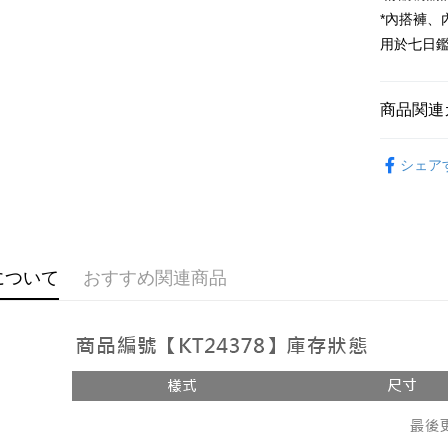
Google Pa
*內搭褲
用於七日
OP Pay La
説明
【OP Pay
商品関連
AFTEE
1. 本サ
追加の申
説明
おすすめ
2. 支払い
一、 AF
シェア
ATM払い
動的に OP
1.お支払
【套裝兩
払いの回
ドウが表
す。
2.SMS
3. 実際
3.注文す
配送方法
ジを基準
す。
4. 注文
4.ご注文
全家取貨
について
おすすめ関連商品
合、注文
員の場合は
が発生し
配送毎にNT
5.商品受
評価内容
たはアプリ
付款後全
ングでお
配送毎にNT
【支払い
代金納付期
1. 分割払
プリをダウ
已關閉，
の締め日後
以内まで
2. SM
配送毎にNT
湾大直営店
お支払期限