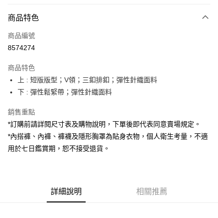
付款方式
商品特色
信用卡一次付款
商品編號
超商取貨付款
8574274
LINE Pay
商品特色
Apple Pay
上 : 短版版型；V領；三釦排釦；彈性針織面料
下 : 彈性鬆緊帶；彈性針織面料
街口支付
銷售重點
Google Pay
*訂購前請詳閱尺寸表及購物說明，下單後即代表同意賣場規定。
大哥付你分期
*內搭褲、內褲、褲襪及隱形胸罩為貼身衣物，個人衛生考量，不適
相關說明
用於七日鑑賞期，恕不接受退貨。
【大哥付你分期使用說明】
AFTEE先享後付
1.本服務由台灣大哥大提供，台灣大哥大用戶可立即使用無須另外申請。
2.付款方式選擇「大哥付你分期」，訂單成立後會自動跳轉到大哥付的交易
相關說明
流程，驗證手機門號後，選擇欲分期的期數、繳款截止日，確認付款後即完
【關於「AFTEE先享後付」】
成交易。
詳細說明
相關推薦
ATM付款
AFTEE先享後付是「在收到商品之後才付款」的支付方式。 讓您購物簡單
3.實際核准額度、可分期數及費用金額請依後續交易確認頁面所載為準。
便利好安心！
4.訂單成立30分鐘內，如未前往確認交易或遇審核未通過，訂單將自動取
１．簡單：不需註冊會員、不需綁卡、不需儲值。
運送方式
消。如遇「轉專審核」未通過狀況，表示未達大哥付你分期系統評分，恕無