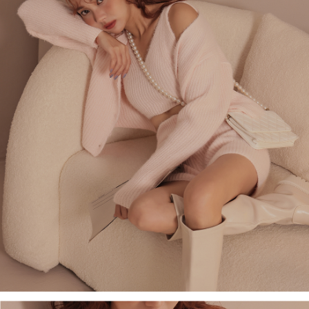
４．使用「AFTEE先享後付」時，將依據個別帳號之用戶狀況，依本公司即
時審查核予不同之上限額度；若仍有額度不足之情形，本公司將視審查結果
國家/地區配送
查看運費
請求用戶進行身份認證。
５．嚴禁一人註冊多個帳號或使用他人資訊註冊。若發現惡意使用之情形，
恩沛科技股份有限公司將有權停止該用戶之使用額度並採取法律行動。