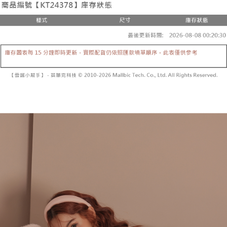
２．便利：只要手機號碼，簡訊認證，即可結帳。
法說明評估內容。
３．安心：先確認商品／服務後，再付款。
全家取貨付款
【繳款方式說明】
1.分期款項不併入電信帳單，「大哥付你分期」於每月結算日後寄送繳費提
每筆NT$60，滿NT$1,800(含以上)免運費
【「AFTEE先享後付」結帳流程】
醒簡訊。
１．於結帳方式選擇「AFTEE先享後付」後，將跳轉至「AFTEE先享後付」
2.透過簡訊連結打開帳單後，可選擇「超商條碼／台灣大直營門市／銀行轉
付款後全家取貨
結帳頁面，進行簡訊認證並確認金額後，即可完成結帳。
帳／街口支付／iPASS MONEY」等通路繳費。
２．訂單成立數日內，您將收到繳費通知簡訊。
每筆NT$60，滿NT$1,600(含以上)免運費
３．收到繳費通知簡訊後14天內，點擊此簡訊中的連結，可透過四大超商／
【注意事項】
ATM／網路銀行／等多元方式進行付款，方視為交易完成。
已關閉，請勿下單
1.本服務係由「台灣大哥大股份有限公司」（以下簡稱本公司）所提供，讓
※ 請注意：結帳手續完成當下不需立刻繳費，但若您需要取消訂單，請聯絡
用戶於交易時，得透過本服務購買商品或服務，並由商店將買賣／分期付款
每筆NT$10,000
購買商品的店家。未經商家同意取消之訂單仍視為有效，需透過AFTEE先享
買賣價金債權讓與本公司後，依約使用本公司帳單繳交帳款。
後付繳納相關費用。
2.基於同意付款使用「大哥付你分期」之契約關係目的，商店將以您的個人
已關閉，請勿下單(付取)
※ 交易是否成功請以「AFTEE先享後付 」之結帳頁面顯示為準，若有關於
資料（包含姓名、電話或地址）提供予台灣大哥大進項蒐集、處理及利用，
是否繳費成功／繳費後需取消欲退款等相關疑問，請聯繫「AFTEE先享後付
每筆NT$10,000
由本公司與您本人進行分期帳單所需資料之確認、核對及更正。
客戶支援中心」
https://netprotections.freshdesk.com/support/home
3.完整用戶服務條款，請詳閱以下連結：
https://oppay.tw/userRule
7-11取貨付款
【注意事項】
１．透過由恩沛科技股份有限公司提供之「AFTEE先享後付」服務完成之交
每筆NT$60，滿NT$1,800(含以上)免運費
易，需依本服務之必要範圍內提供個人資料，並將交易相關給付款項請求債
權轉讓予恩沛科技股份有限公司。
付款後7-11取貨
２．關於個人資料處理事宜，請瀏覽以下網址：
每筆NT$60，滿NT$1,600(含以上)免運費
https://aftee.tw/terms/#terms3
３．未成年的使用者請事先徵得法定代理人或監護人之同意方可使用
宅配
「AFTEE先享後付」，若未經同意申辦者引起之損失，本公司不負相關責
任。
每筆NT$100，滿NT$2,500(含以上)免運費