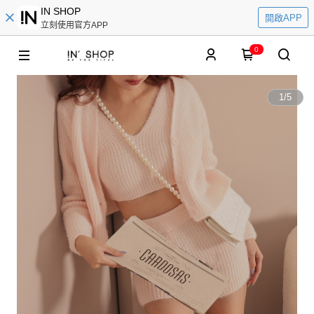
IN SHOP
開啟APP
立刻使用官方APP
0
1
/
5