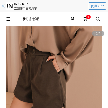
IN SHOP
開啟APP
立刻使用官方APP
0
1
/
4