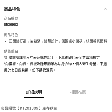
付款方式
商品特色
信用卡一次付款
商品編號
超商取貨付款
8536983
LINE Pay
商品特色
Apple Pay
正面雙打褶；後鬆緊；雙釦設計；側圓邊小開衩；絨面棉質面料
街口支付
銷售重點
*訂購前請詳閱尺寸表及購物說明，下單後即代表同意賣場規定。
Google Pay
*內搭褲、內褲、褲襪及隱形胸罩為貼身衣物，個人衛生考量，不適
大哥付你分期
用於七日鑑賞期，恕不接受退貨。
相關說明
【大哥付你分期使用說明】
AFTEE先享後付
1.本服務由台灣大哥大提供，台灣大哥大用戶可立即使用無須另外申請。
2.付款方式選擇「大哥付你分期」，訂單成立後會自動跳轉到大哥付的交易
相關說明
詳細說明
相關推薦
流程，驗證手機門號後，選擇欲分期的期數、繳款截止日，確認付款後即完
【關於「AFTEE先享後付」】
成交易。
ATM付款
AFTEE先享後付是「在收到商品之後才付款」的支付方式。 讓您購物簡單
3.實際核准額度、可分期數及費用金額請依後續交易確認頁面所載為準。
便利好安心！
4.訂單成立30分鐘內，如未前往確認交易或遇審核未通過，訂單將自動取
１．簡單：不需註冊會員、不需綁卡、不需儲值。
運送方式
消。如遇「轉專審核」未通過狀況，表示未達大哥付你分期系統評分，恕無