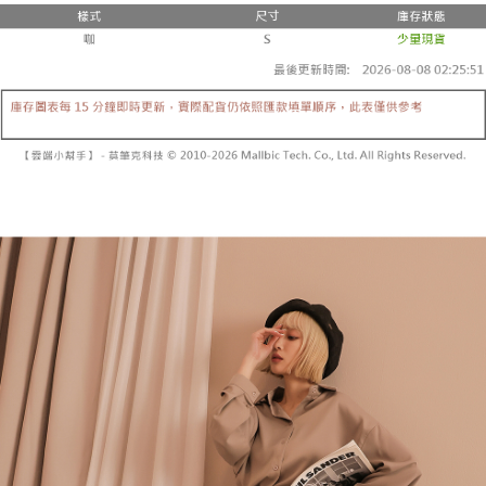
２．便利：只要手機號碼，簡訊認證，即可結帳。
法說明評估內容。
３．安心：先確認商品／服務後，再付款。
全家取貨付款
【繳款方式說明】
1.分期款項不併入電信帳單，「大哥付你分期」於每月結算日後寄送繳費提
每筆NT$60，滿NT$1,800(含以上)免運費
【「AFTEE先享後付」結帳流程】
醒簡訊。
１．於結帳方式選擇「AFTEE先享後付」後，將跳轉至「AFTEE先享後付」
2.透過簡訊連結打開帳單後，可選擇「超商條碼／台灣大直營門市／銀行轉
付款後全家取貨
結帳頁面，進行簡訊認證並確認金額後，即可完成結帳。
帳／街口支付／iPASS MONEY」等通路繳費。
２．訂單成立數日內，您將收到繳費通知簡訊。
每筆NT$60，滿NT$1,600(含以上)免運費
３．收到繳費通知簡訊後14天內，點擊此簡訊中的連結，可透過四大超商／
【注意事項】
ATM／網路銀行／等多元方式進行付款，方視為交易完成。
已關閉，請勿下單
1.本服務係由「台灣大哥大股份有限公司」（以下簡稱本公司）所提供，讓
※ 請注意：結帳手續完成當下不需立刻繳費，但若您需要取消訂單，請聯絡
用戶於交易時，得透過本服務購買商品或服務，並由商店將買賣／分期付款
每筆NT$10,000
購買商品的店家。未經商家同意取消之訂單仍視為有效，需透過AFTEE先享
買賣價金債權讓與本公司後，依約使用本公司帳單繳交帳款。
後付繳納相關費用。
2.基於同意付款使用「大哥付你分期」之契約關係目的，商店將以您的個人
已關閉，請勿下單(付取)
※ 交易是否成功請以「AFTEE先享後付 」之結帳頁面顯示為準，若有關於
資料（包含姓名、電話或地址）提供予台灣大哥大進項蒐集、處理及利用，
是否繳費成功／繳費後需取消欲退款等相關疑問，請聯繫「AFTEE先享後付
每筆NT$10,000
由本公司與您本人進行分期帳單所需資料之確認、核對及更正。
客戶支援中心」
https://netprotections.freshdesk.com/support/home
3.完整用戶服務條款，請詳閱以下連結：
https://oppay.tw/userRule
7-11取貨付款
【注意事項】
１．透過由恩沛科技股份有限公司提供之「AFTEE先享後付」服務完成之交
每筆NT$60，滿NT$1,800(含以上)免運費
易，需依本服務之必要範圍內提供個人資料，並將交易相關給付款項請求債
權轉讓予恩沛科技股份有限公司。
付款後7-11取貨
２．關於個人資料處理事宜，請瀏覽以下網址：
每筆NT$60，滿NT$1,600(含以上)免運費
https://aftee.tw/terms/#terms3
３．未成年的使用者請事先徵得法定代理人或監護人之同意方可使用
宅配
「AFTEE先享後付」，若未經同意申辦者引起之損失，本公司不負相關責
任。
每筆NT$100，滿NT$2,500(含以上)免運費