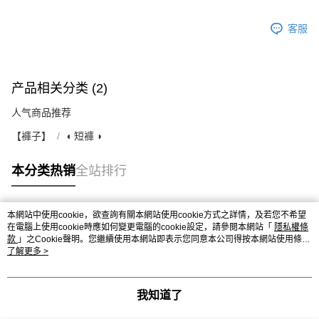
客服
产品相关分类 (2)
人气商品推荐
【褲子】
◖ 短褲 ◗
本分类热销
全站排行
本網站中使用cookie，欲查詢有關本網站使用cookie方式之詳情，及若您不希望
热门标签
在電腦上使用cookie時應如何變更電腦的cookie設定，請參閱本網站「
隱私權條
款
」之Cookie聲明。您繼續使用本網站即表示您同意本公司得按本網站使用條款
之Cookie聲明使用cookie。
了解更多 >
我知道了