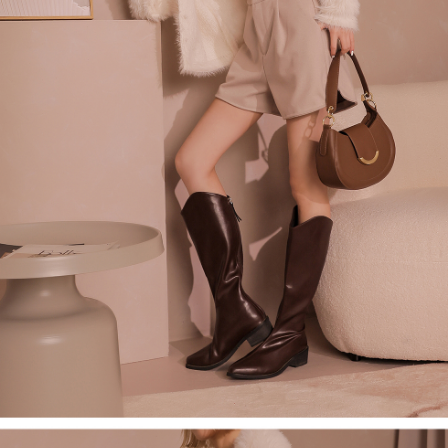
處理、利用，詳參 AFTEE 官網之『個人資料蒐集、處理及利用告知聲明』
（
https://aftee.tw/privacypolicy/
）。
國家/地區配送
查看运费
若款項超過繳費期限，將根據當次的金額加收年利率 16% 的逾期滯納金。
未成年的使用者，請事先徵得法定代理人或監護人之同意方可使用
AFTEE。
若您對於個人資料之處理、利用有任何疑問，或欲行使相關法律權利，請聯
繫恩沛科技股份有限公司。若您不同意我們將上開所示之個人資料，連同必
要之購買訂單資訊提供予 AFTEE ，或讓 AFTEE 蒐集處理利用您的個人資
料，請勿選用本服務。