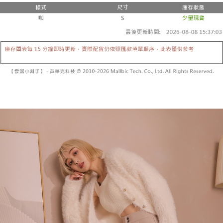
3. 訂單確認後不需事先繳費，商品會配送至您的指定地址。
消。如遇 “转专审核”未通过状况，表示未达系统评分，恕无法说明评估内
4. 下訂完成後，您的手機會收到一封繳費通知簡訊，APP會員則會收到
全家取貨付款
容。
AFTEE APP推播通知。
【缴款方式说明】
每笔NT$60，满NT$1,800(含以上)免运费
5. 收到商品當下無需繳費，確認無誤後，請再利用繳費通知簡訊或AFTEE
1. 分期款项不并入电信账单，“大哥付你分期”于每月结算日后寄送缴费提醒
APP於四大便利商店‧ATM/網銀等方式進行付款。
短信。
付款後全家取貨
2. 通过短信链接打开账单后，可选择 “超商条码／台湾大直营门市／银行转
請留意繳費期限為 14 天。唯有下載 AFTEE App 成為 AFTEE 會員者方能享
每笔NT$60，满NT$1,600(含以上)免运费
账／街口支付／iPASS MONEY”等通路缴费。
有最長 45 天內付款之服務。
已關閉，請勿下單
【注意事项】
繳費期限，為商家向您請款的時間，再加上使用AFTEE可延長的天數所計算
1. 本服务系由 “台湾大哥大股份有限公司”所提供，让用户于交易时，得通过
每笔NT$10,000
出。使用AFTEE下訂可以延長您收到商品前的繳費天數，但無法保證一定能
本服务购买商品或服务，并由商店将买卖／分期付款买卖价金债权让与本公
夠在期限內收到商品(例如:預購商品或預計到貨時間較長者)。因此無論收到
司后，依约使用本公司账单缴交账款。
已關閉，請勿下單(付取)
商品與否，仍需要請您在AFTEE規定的時間內完成繳費。
2. 基于同意付款使用 “大哥付你分期”之契约关系目的，商店将以您的个人资
每笔NT$10,000
料（包含姓名、电话或地址）提供予台湾大哥大进项收集、处理及利用，由
二、付款限制
台湾大哥大与本人进行分期账单所需资料之确认、核对及更正。
1. 初次使用 AFTEE 時，將依認證結果及本公司審查結果，核予每個人不同
7-11取貨付款
3. 完整用户服务条款，请详阅以下链接：
https://oppay.tw/userRule
之上限額度
2. 結帳金額須大於NT$30
每笔NT$60，满NT$1,800(含以上)免运费
3. 目前僅支援台灣會員
付款後7-11取貨
三、聲明條款
每笔NT$60，满NT$1,600(含以上)免运费
「AFTEE先享後付」(下稱本服務)乃由恩沛科技股份有限公司(下稱 AFTEE )
所提供，並由 AFTEE 向您收取款項。因使用本服務所須提供之個人資料(包
宅配
含但不限於訂購人姓名、電話，收件人姓名、電話、收件地址)，將交付予
AFTEE 於本服務必要服務範圍內運用。關於 AFTEE 對於個人資料之蒐集、
每笔NT$100，满NT$2,500(含以上)免运费