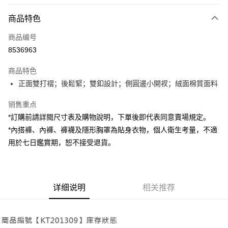
付款方式
商品特色
信用卡一次付款
商品编号
超商取货付款
8536963
LINE Pay
商品特色
Apple Pay
正面雙打褶；後鬆緊；雙釦設計；側圓邊小開衩；絨面棉質面料
街口支付
销售重点
*訂購前請詳閱尺寸表及購物說明，下單後即代表同意賣場規定。
Google Pay
*內搭褲、內褲、褲襪及隱形胸罩為貼身衣物，個人衛生考量，不適
大哥付你分期
用於七日鑑賞期，恕不接受退貨。
相关说明
【大哥付你分期使用说明】
AFTEE先享后付
1. 本服务由台湾大哥大提供，电信用户可立即使用无须另外申请。（限个人
月租型门号，不开放公司户及预付卡使用）
相关说明
详细说明
相关推荐
2. 付款方式选择 “大哥付你分期”，订单成立后会自动跳转到大哥付的交易流
一、關於 AFTEE先享後付
程，验证手机门号后，选择欲分期的期数、缴款截止日，确认付款后即完成
ATM付款
1. 於付款方式選擇AFTEE先享後付，將跳出AFTEE先享後付手機驗證視
交易。
窗。
3. 实际核准额度、可分期数及费用金额请依后续交易确认页面所载为准。
2. 進行簡訊驗證之後，即可完成結帳手續。
运送方式
4. 订单成立30分钟内，如未前往确认交易或遇审核未通过，订单将自动取