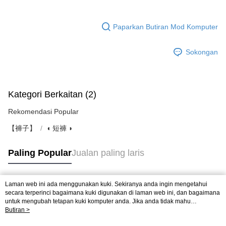
Paparkan Butiran Mod Komputer
Sokongan
Kategori Berkaitan (2)
Rekomendasi Popular
【褲子】
◖ 短褲 ◗
Paling Popular
Jualan paling laris
Laman web ini ada menggunakan kuki. Sekiranya anda ingin mengetahui
Tag Popular
secara terperinci bagaimana kuki digunakan di laman web ini, dan bagaimana
untuk mengubah tetapan kuki komputer anda. Jika anda tidak mahu
menggunakan kuki di komputer anda, sila rujuk penerangan mengenai kuki.
Butiran >
Dasar Privasi
Laman web ini ada menggunakan kuki. Sekiranya anda ingin