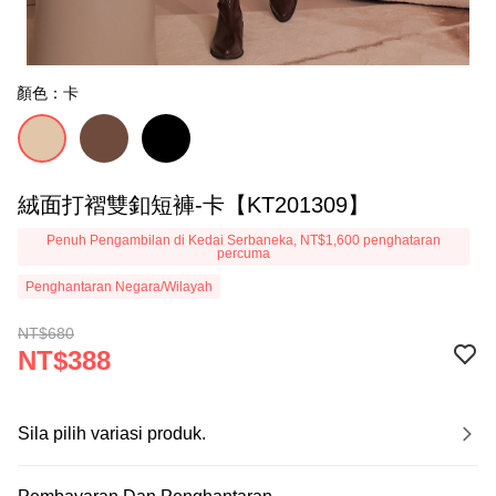
顏色：卡
絨面打褶雙釦短褲-卡【KT201309】
Penuh Pengambilan di Kedai Serbaneka, NT$1,600 penghataran
percuma
Penghantaran Negara/Wilayah
NT$680
NT$388
Sila pilih variasi produk.