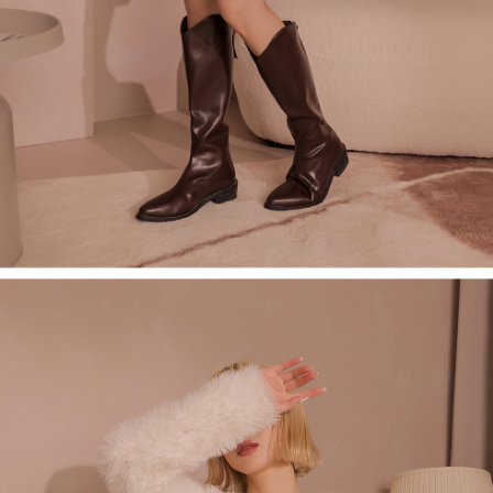
saluran lain.
【Nota Penting】
1. Perkhidmatan ini disediakan oleh "Taiwan Mobile Co., Ltd." untuk
membolehkan pengguna membeli produk atau perkhidmatan melalui
perkhidmatan ini semasa transaksi, dan kedai akan menyerahkan hak
tuntutan harga jual/beli ansuran kepada syarikat ini untuk membayar bil
menggunakan bil syarikat ini.
2. Berdasarkan tujuan kontrak persetujuan pembayaran menggunakan
"Pembayaran Ansuran Gogo", kedai akan memberikan maklumat peribadi
anda (termasuk nama, telefon atau alamat) kepada Taiwan Mobile untuk
pengumpulan, pemprosesan dan penggunaan, untuk pengesahan,
semakan dan pembetulan data yang diperlukan untuk bil ansuran oleh
Taiwan Mobile.
3. Sila baca syarat perkhidmatan pengguna secara lengkap melalui
pautan berikut: https://oppay.tw/userRule