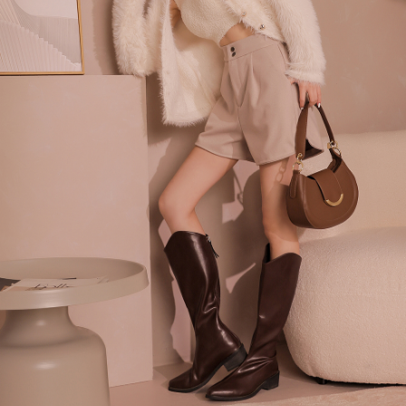
menyelesaikan pembayaran anda melalui salah satu saluran berikut: kod
kepada AFTEE dalam tempoh sama ada anda menerima pesanan.
bar kedai serbaneka, kedai runcit Taiwan Mobile, pemindahan bank,
付款後7-11取貨
JKOPay, atau iPASS MONEY.
Kedua, Sekatan Pembayaran
NT$60/pesanan | Penghantaran percuma untuk pesanan
1. Jumlah yang diperakui untuk pengguna kali pertama boleh sehingga
[Nota Penting]
NT$1,600 atau lebih
NT$10,000. Amaun diperakui sebenar yang diluluskan akan berdasarkan
keputusan pensijilan dan semakan oleh AFTEE.
Perkhidmatan ini disediakan oleh Taiwan Mobile Co., Ltd. (“Syarikat”),
宅配
2. Amaun perbelanjaan minimum mestilah lebih besar daripada NT$20.
yang membolehkan pelanggan membeli barangan atau perkhidmatan
3. Pada masa ini hanya tersedia untuk ahli Taiwan.
NT$100/pesanan | Penghantaran percuma untuk pesanan
melalui perkhidmatan ini pada masa transaksi. Hasil daripada pembelian
atau pembayaran ansuran akan dipindahkan oleh peniaga kepada
NT$2,500 atau lebih
Ketiga, Syarat Perkhidmatan
Syarikat, dan pelanggan hendaklah membuat pembayaran mengikut
Perkhidmatan AFTEE Beli Sekarang Bayar Kemudian disediakan oleh NP
perjanjian menggunakan sistem bil Syarikat.
國家/地區配送
Kadar Penghantaran
Taiwan, Inc. dan AFTEE akan membuat bil kepada pengguna. AFTEE
akan menggunakan data peribadi yang dikumpul (termasuk nama
Untuk memenuhi hubungan kontrak yang terjalin melalui persetujuan
pembeli, no. telefon, nama penerima, no. telefon, alamat penerima) untuk
penggunaan OP Pay Later, peniaga akan memberikan maklumat peribadi
penggunaan perkhidmatan. Sila rujuk kepada "Penyata Pengumpulan
anda (termasuk nama, nombor telefon, atau alamat) kepada Syarikat bagi
Data Peribadi, Pemprosesan, Penggunaan"
tujuan pengumpulan, pemprosesan dan penggunaan data yang
(https://aftee.tw/privacypolicy/
) untuk maklumat lanjut.
diperlukan untuk pengebilan ansuran, termasuk pengesahan,
pengesahan semula dan pembetulan.
Jumlah yang diperakui untuk pengguna kali pertama yang lulus
kelulusan boleh sehingga NT$10,000. Jika pengguna tidak membuat
Untuk terma perkhidmatan penuh, sila rujuk pautan berikut:
pembayaran dalam tempoh tersebut, yuran pembayaran lewat sebanyak
https://oppay.tw/userRule
" target="_blank" class="link revert-
20% setahun akan dikenakan. Pengguna bawah umur dikehendaki
style">https://oppay.tw/userRule
mendapatkan kebenaran daripada ibu bapa atau penjaga yang sah
untuk menggunakan AFTEE.
【Panduan Penggunaan Pembayaran Ansuran Gogo】