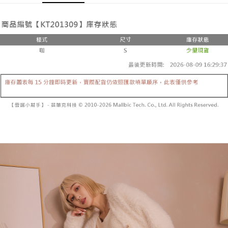
Pemindahan ATM
1. Dengan memilih AFTEE sebagai kaedah pembayaran, mesej
Jika anda memilih OP Pay Later sebagai kaedah pembayaran, sistem
pengesahan AFTEE akan muncul.
akan mengarahkan anda secara automatik ke proses transaksi OP Pay
2. Anda boleh meneruskan pembayaran selepas pengesahan SMS.
Pilihan Penghantaran
Later selepas pesanan dibuat. Anda perlu mengesahkan nombor telefon
3. Tiada bayaran diperlukan apabila pesanan disahkan. Produk akan
mudah alih anda, memilih bilangan ansuran, dan menetapkan tarikh
dihantar ke alamat yang ditetapkan.
全家取貨付款
akhir pembayaran. Transaksi akan dianggap selesai setelah pembayaran
4. Setelah pesanan disahkan, anda akan menerima SMS pembayaran
disahkan.
NT$60/pesanan | Penghantaran percuma untuk pesanan
manakala ahli aplikasi akan menerima pemberitahuan tolak aplikasi
NT$1,800 atau lebih
AFTEE.
Had kredit yang diluluskan, tempoh ansuran yang tersedia, dan yuran
5. Tiada bayaran diperlukan apabila anda menerima produk. Sila buat
yang dikenakan adalah tertakluk kepada maklumat yang dinyatakan
pembayaran di empat kedai serbaneka utama, ATM atau perbankan
付款後全家取貨
pada halaman pengesahan transaksi seterusnya.
dalam talian dengan SMS pembayaran atau pemberitahuan tolak aplikasi
NT$60/pesanan | Penghantaran percuma untuk pesanan
AFTEE.
Jika transaksi tidak disahkan dalam masa 30 minit selepas pesanan
NT$1,600 atau lebih
dibuat, atau jika permohonan gagal dalam proses semakan, pesanan
Sila ambil perhatian bahawa tempoh pembayaran adalah 14 hari. Walau
akan dibatalkan secara automatik. Jika permohonan gagal pada
已關閉，請勿下單
bagaimanapun, bagi mereka yang telah memuat turun Aplikasi AFTEE
peringkat "semakan manual", ini bermakna kriteria pemarkahan sistem
dan mendaftar sebagai ahli AFTEE boleh menikmati tempoh pembayaran
NT$10,000/pesanan
tidak dipenuhi; butiran penilaian khusus tidak akan didedahkan.
sehingga 45 hari.
已關閉，請勿下單(付取)
[Arahan Pembayaran]
Tempoh pembayaran dikira dari masa kedai meminta pembayaran anda,
ditambah dengan bilangan hari yang boleh dilanjutkan oleh AFTEE. Anda
NT$10,000/pesanan
Pembayaran ansuran melalui OP Pay Later akan dibilkan secara
boleh melanjutkan tempoh pembayaran anda sebelum anda menerima
berasingan dan tidak termasuk dalam bil telekom anda. SMS peringatan
pesanan. Walau bagaimanapun, tiada jaminan bahawa anda boleh
7-11取貨付款
pembayaran akan dihantar selepas kitaran bil bulanan.
menerima pesanan anda semasa tempoh pembayaran (cth.: produk
NT$60/pesanan | Penghantaran percuma untuk pesanan
prapesanan atau produk yang mungkin mengambil masa yang lebih
Selepas mengakses bil melalui pautan dalam SMS, anda boleh
NT$1,800 atau lebih
lama untuk dihantar). Oleh itu, anda dikehendaki membuat pembayaran