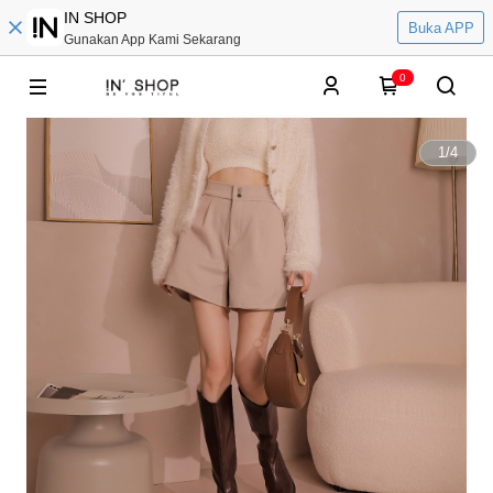
IN SHOP
Buka APP
Gunakan App Kami Sekarang
0
1
/
4