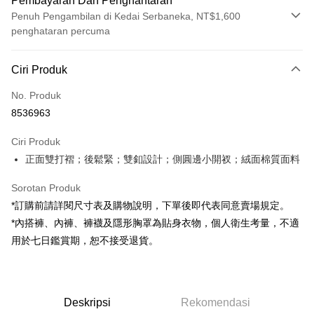
Pembayaran Dan Penghantaran
Penuh Pengambilan di Kedai Serbaneka, NT$1,600
penghataran percuma
Kaedah Pembayaran
Ciri Produk
Kad Kredit (Bayaran Penuh)
No. Produk
Pengambilan di Kedai Serbaneka
8536963
LINE Pay
Ciri Produk
Apple Pay
正面雙打褶；後鬆緊；雙釦設計；側圓邊小開衩；絨面棉質面料
JKOPAY
Sorotan Produk
Google Pay
*訂購前請詳閱尺寸表及購物說明，下單後即代表同意賣場規定。
*內搭褲、內褲、褲襪及隱形胸罩為貼身衣物，個人衛生考量，不適
OP Pay Later
用於七日鑑賞期，恕不接受退貨。
Deskripsi
[Terma Penggunaan untuk OP Pay Later]
AFTEE
Perkhidmatan ini disediakan oleh Taiwan Mobile dan tersedia untuk
Deskripsi
pengguna Taiwan Mobile tanpa memerlukan permohonan tambahan.
Deskripsi
Rekomendasi
Pertama, Mengenai Perkhidmatan AFTEE Beli Sekarang Bayar Kemudian