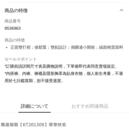
お支払い方法
商品の特徴
クレジットカード1回払い
商品番号
コンビニ店頭代金引換
8536963
LINE Pay
商品の特徴
Apple Pay
正面雙打褶；後鬆緊；雙釦設計；側圓邊小開衩；絨面棉質面料
JKOPAY
セールスポイント
*訂購前請詳閱尺寸表及購物說明，下單後即代表同意賣場規定。
Google Pay
*內搭褲、內褲、褲襪及隱形胸罩為貼身衣物，個人衛生考量，不適
OP Pay Later
用於七日鑑賞期，恕不接受退貨。
説明
【OP Pay Later 使用説明】
AFTEE代金後払い
1. 本サービスは台湾大哥大によって提供され、台湾大哥大のユーザーは追
加の申請なしで即時に利用可能です。
説明
詳細について
おすすめ関連商品
2. 支払い方法で「OP Pay Later」を選択すると、注文が成立した後に自動
一、 AFTEE代金後払いについて
的に OP Pay Later の取引プロセスに移行し、携帯番号を確認後、分割払
ATM払い
1.お支払い方法でAFTEE代金後払いを選択すると、携帯電話認証ウィンド
いの回数や支払い期限を選択し、支払いを確認すると取引が完了します。
ウが表示されます。
3. 実際の承認額、分割回数および費用については、後続の取引確認ページ
2.SMSで認証してお支払い手続を進めてください。
配送方法
を基準とします。