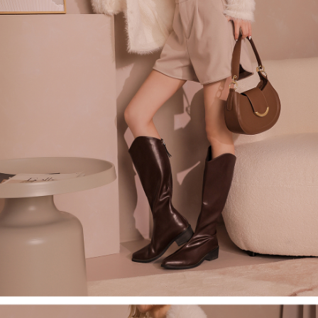
ロテクションズ（以下 AFTEE という）が提供し、AFTEEが代金を徴収し
ます。当サービスご利用の際に提供しなければならない個人情報（注文者
國家/地區配送
送料を確認
の氏名、電話番号、受取人の氏名、電話番号、受取人住所を含むがこれに
限らない）は、AFTEEに渡され当サービスで必要な範囲内で利用されま
す。AFTEEの個人情報の収集、処理、利用について、詳細はAFTEE公式ホ
ームページの『個人情報の収集、処理及び利用に関する声明』をご参照く
ださい（
https://aftee.tw/privacypolicy/
）。
AFTEEの初回ご利用の際に、審査を通過すれば、最高額がNT$10,000にな
ります。支払い期限を過ぎた場合、その金額に基づいて年利20%の遅延滞
納金が加算されます。未成年の利用者は、事前に法定代理人または後見人
の同意を得ればAFTEEをご利用いただけます。
個人情報の処理、利用について疑問がある、または関連する法律の権利を
行使したい場合は、ネットプロテクションズ
cs_tw@netprotections.co.jp
にご連絡ください。上記に示した個人情報を、必要な購入注文書とあわせ
てAFTEEにご提供いただく、またはAFTEEにあなたの個人情報の収集、処
理、利用を許可することににご同意いただけない場合は、当サービスを選
択しないでください。