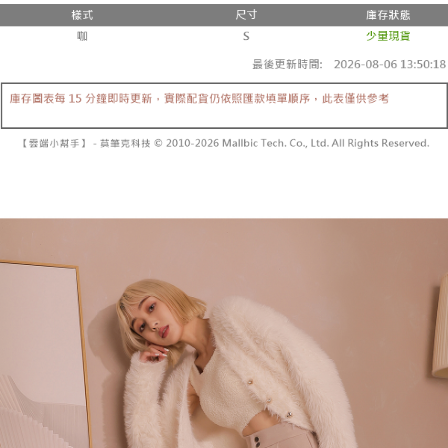
3.注文するときのお支払いは不要です。商品はご指定の住所に配送されま
4. 注文成立後30分以内に確認取引を行わない場合や審査が通過しない場
す。
全家取貨付款
合、注文は自動的にキャンセルされます。「転専審査」に未通過の状況が
4.ご注文が完了すると、携帯に支払い通知のSMSが届きます。アプリ会員
発生した場合は、システムの評価基準に達していないことを意味し、評価
配送毎にNT$60、NT$1,800以上で送料無料
の場合は、AFTEE アプリプッシュ通知が届きます。
内容についての説明はいたしかねます。
5.商品受け取り時のお支払いは不要です。商品を確かめてから、SMSまた
付款後全家取貨
はアプリの通知に従って、4大コンビニ、またはATM/オンラインバンキン
グでお支払いください。
配送毎にNT$60、NT$1,600以上で送料無料
【支払い方法の説明】
1. 分割払いの金額は電信請求書に統合されず、「OP Pay Later」は毎月の
代金納付期限は最短で 14 日以内ですので、ご注意ください。AFTEE アプ
已關閉，請勿下單
締め日後に支払いリマインダーのSMSを送信します。
リをダウンロードして AFTEE 会員になるとお支払い期限を最長 45 日以内
2. SMSのリンクを通じて請求書を開いた後、「コンビニバーコード／台湾
配送毎にNT$10,000
まで延長できます。
大直営店舗／銀行振込／街口支払い／iPASS MONEY」などのチャネルで
支払いを選択できます。
已關閉，請勿下單(付取)
お支払期限は、ショップが請求した期日と、AFTEEで延長できる日数をも
とに計算されます。AFTEEで注文すると、商品を受け取るまで支払い期限
配送毎にNT$10,000
【注意事項】
を延長できますが、商品を期限内に受け取れない場合があります（例：予
1. 本サービスは「台湾大哥大株式会社」（以下「当社」といいます）によ
約商品や商品到着日が比較的遅い商品）。そのため、商品到着の有無に関
7-11取貨付款
って提供され、ユーザーが取引時に本サービスを通じて商品やサービスを
わらず、AFTEEで指定された期限内にお支払いください。
購入できるようにし、店舗が売買／分割払い売買の債権を当社に譲渡した
配送毎にNT$60、NT$1,800以上で送料無料
後、契約に基づいて当社の請求書で帳款を支払うことになります。
二、支払い限度額
2. 「OP Pay Later」を利用する契約関係の目的から、店舗はあなたの個人
付款後7-11取貨
1.初回 AFTEEを ご利用の際に、認証結果及び当社の審査の結果に基づ
情報（名前、電話または住所を含む）を台湾大哥大に提供し、収集、処理
き、限度額が設定されます。
配送毎にNT$60、NT$1,600以上で送料無料
および利用するために、当社があなた本人と分割請求書に必要な情報の確
2.決済金額は最低NT$20です。
認、照合および修正を行います。
3.現在、台湾の会員のみご利用いただけます。
宅配
3. 完全なユーザーサービス規約については、以下のリンクを参照してくだ
さい：
https://oppay.tw/userRule
三、利用規約「AFTEE代金後払い」（以下当サービスという）はネットプ
配送毎にNT$100、NT$2,500以上で送料無料