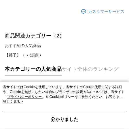
カスタマーサービス
商品関連カテゴリー（2）
おすすめの人気商品
【褲子】
◖ 短褲 ◗
本カテゴリーの人気商品
サイト全体のランキング
当サイトではCookieを使用しています。当サイトのCookie使用に関する詳細
人気タグ
や、Cookieを無効にしたい場合のブラウザでの設定方法については、当サイト
「
プライバシーポリシー
」のCookieポリシーをご参照ください。お客さま
が、当サイトを引き続き使用される場合、当社がサイト利用規約のCookieポリ
詳しく見る >
シーに基づいてCookieを使用することに同意したものとみなします。
分かりました