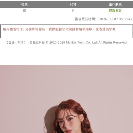
3. 訂單確認後不需事先繳費，商品會配送至您的指定地址。
消。如遇 “转专审核”未通过状况，表示未达系统评分，恕无法说明评估内
4. 下訂完成後，您的手機會收到一封繳費通知簡訊，APP會員則會收到
全家取貨付款
容。
AFTEE APP推播通知。
【缴款方式说明】
每笔NT$60，满NT$1,800(含以上)免运费
5. 收到商品當下無需繳費，確認無誤後，請再利用繳費通知簡訊或AFTEE
1. 分期款项不并入电信账单，“大哥付你分期”于每月结算日后寄送缴费提醒
APP於四大便利商店‧ATM/網銀等方式進行付款。
短信。
付款後全家取貨
2. 通过短信链接打开账单后，可选择 “超商条码／台湾大直营门市／银行转
請留意繳費期限為 14 天。唯有下載 AFTEE App 成為 AFTEE 會員者方能享
每笔NT$60，满NT$1,600(含以上)免运费
账／街口支付／iPASS MONEY”等通路缴费。
有最長 45 天內付款之服務。
已關閉，請勿下單
【注意事项】
繳費期限，為商家向您請款的時間，再加上使用AFTEE可延長的天數所計算
1. 本服务系由 “台湾大哥大股份有限公司”所提供，让用户于交易时，得通过
每笔NT$10,000
出。使用AFTEE下訂可以延長您收到商品前的繳費天數，但無法保證一定能
本服务购买商品或服务，并由商店将买卖／分期付款买卖价金债权让与本公
夠在期限內收到商品(例如:預購商品或預計到貨時間較長者)。因此無論收到
司后，依约使用本公司账单缴交账款。
已關閉，請勿下單(付取)
商品與否，仍需要請您在AFTEE規定的時間內完成繳費。
2. 基于同意付款使用 “大哥付你分期”之契约关系目的，商店将以您的个人资
每笔NT$10,000
料（包含姓名、电话或地址）提供予台湾大哥大进项收集、处理及利用，由
二、付款限制
台湾大哥大与本人进行分期账单所需资料之确认、核对及更正。
1. 初次使用 AFTEE 時，將依認證結果及本公司審查結果，核予每個人不同
7-11取貨付款
3. 完整用户服务条款，请详阅以下链接：
https://oppay.tw/userRule
之上限額度
2. 結帳金額須大於NT$30
每笔NT$60，满NT$1,800(含以上)免运费
3. 目前僅支援台灣會員
付款後7-11取貨
三、聲明條款
每笔NT$60，满NT$1,600(含以上)免运费
「AFTEE先享後付」(下稱本服務)乃由恩沛科技股份有限公司(下稱 AFTEE )
所提供，並由 AFTEE 向您收取款項。因使用本服務所須提供之個人資料(包
宅配
含但不限於訂購人姓名、電話，收件人姓名、電話、收件地址)，將交付予
AFTEE 於本服務必要服務範圍內運用。關於 AFTEE 對於個人資料之蒐集、
每笔NT$100，满NT$2,500(含以上)免运费