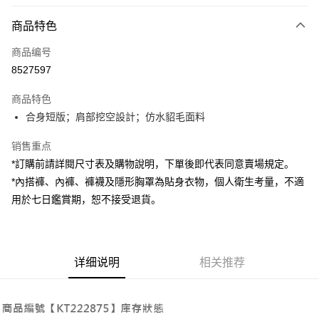
付款方式
商品特色
信用卡一次付款
商品编号
超商取货付款
8527597
LINE Pay
商品特色
Apple Pay
合身短版；肩部挖空設計；仿水貂毛面料
街口支付
销售重点
*訂購前請詳閱尺寸表及購物說明，下單後即代表同意賣場規定。
Google Pay
*內搭褲、內褲、褲襪及隱形胸罩為貼身衣物，個人衛生考量，不適
大哥付你分期
用於七日鑑賞期，恕不接受退貨。
相关说明
【大哥付你分期使用说明】
AFTEE先享后付
1. 本服务由台湾大哥大提供，电信用户可立即使用无须另外申请。（限个人
月租型门号，不开放公司户及预付卡使用）
相关说明
详细说明
相关推荐
2. 付款方式选择 “大哥付你分期”，订单成立后会自动跳转到大哥付的交易流
一、關於 AFTEE先享後付
程，验证手机门号后，选择欲分期的期数、缴款截止日，确认付款后即完成
ATM付款
1. 於付款方式選擇AFTEE先享後付，將跳出AFTEE先享後付手機驗證視
交易。
窗。
3. 实际核准额度、可分期数及费用金额请依后续交易确认页面所载为准。
2. 進行簡訊驗證之後，即可完成結帳手續。
运送方式
4. 订单成立30分钟内，如未前往确认交易或遇审核未通过，订单将自动取