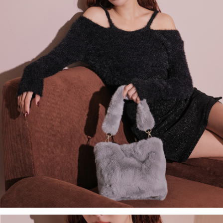
處理、利用，詳參 AFTEE 官網之『個人資料蒐集、處理及利用告知聲明』
（
https://aftee.tw/privacypolicy/
）。
國家/地區配送
查看运费
若款項超過繳費期限，將根據當次的金額加收年利率 16% 的逾期滯納金。
未成年的使用者，請事先徵得法定代理人或監護人之同意方可使用
AFTEE。
若您對於個人資料之處理、利用有任何疑問，或欲行使相關法律權利，請聯
繫恩沛科技股份有限公司。若您不同意我們將上開所示之個人資料，連同必
要之購買訂單資訊提供予 AFTEE ，或讓 AFTEE 蒐集處理利用您的個人資
料，請勿選用本服務。