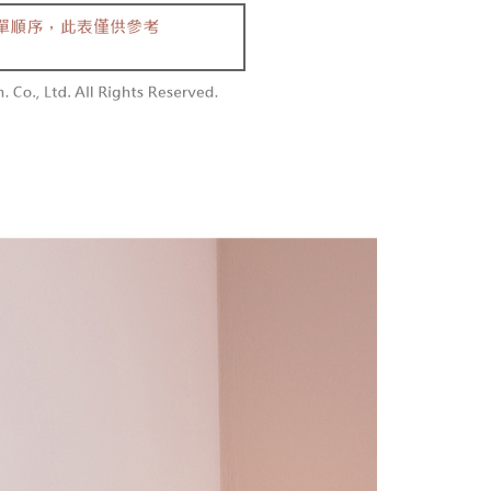
含姓名、電話或地址）提供予台灣大哥大進項蒐集、處理及利
功／繳費後需取消欲退款等相關疑問，請聯繫「AFTEE先享後
勿下單(付取)
公司與您本人進行分期帳單所需資料之確認、核對及更正。
援中心」
https://netprotections.freshdesk.com/support/home
,000
戶服務條款，請詳閱以下連結：
https://oppay.tw/userRule
項】
付款
恩沛科技股份有限公司提供之「AFTEE先享後付」服務完成之
依本服務之必要範圍內提供個人資料，並將交易相關給付款項請
0，滿NT$1,800(含以上)免運費
讓予恩沛科技股份有限公司。
個人資料處理事宜，請瀏覽以下網址：
1取貨
ee.tw/terms/#terms3
0，滿NT$1,600(含以上)免運費
年的使用者請事先徵得法定代理人或監護人之同意方可使用
E先享後付」，若未經同意申辦者引起之損失，本公司不負相關責
AFTEE先享後付」時，將依據個別帳號之用戶狀況，依本公司
00，滿NT$2,500(含以上)免運費
核予不同之上限額度；若仍有額度不足之情形，本公司將視審查
用戶進行身份認證。
配送
查看運費
一人註冊多個帳號或使用他人資訊註冊。若發現惡意使用之情
科技股份有限公司將有權停止該用戶之使用額度並採取法律行