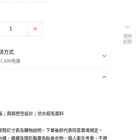
清除
紀錄
送方式
1,600免運
次付款
付款
版；肩部挖空設計；仿水貂毛面料
請詳閱尺寸表及購物說明，下單後即代表同意賣場規定。
、內褲、褲襪及隱形胸罩為貼身衣物，個人衛生考量，不適