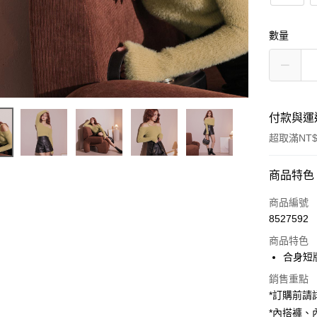
數量
付款與運
超取滿NT$
付款方式
商品特色
信用卡一
商品編號
8527592
超商取貨
商品特色
LINE Pay
合身短
Apple Pay
銷售重點
*訂購前
街口支付
*內搭褲