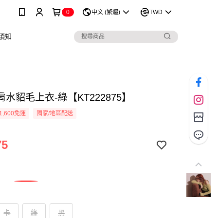
0
中文 (繁體)
TWD
須知
水貂毛上衣-綠【KT222875】
1,600免運
國家/地區配送
75
卡
綠
黑