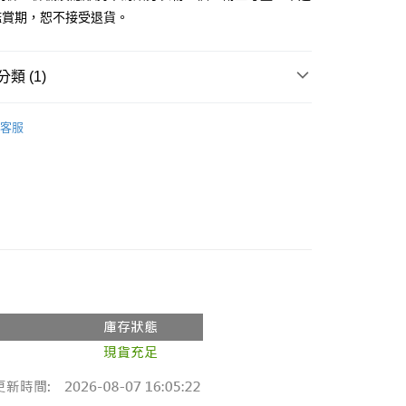
鑑賞期，恕不接受退貨。
y
分期
類 (1)
你分期使用說明】
享後付
由台灣大哥大提供，台灣大哥大用戶可立即使用無須另外申請。
推薦
式選擇「大哥付你分期」，訂單成立後會自動跳轉到大哥付的交易
客服
證手機門號後，選擇欲分期的期數、繳款截止日，確認付款後即
FTEE先享後付」】
。
先享後付是「在收到商品之後才付款」的支付方式。 讓您購物簡單
准額度、可分期數及費用金額請依後續交易確認頁面所載為準。
心！
立30分鐘內，如未前往確認交易或遇審核未通過，訂單將自動取
：不需註冊會員、不需綁卡、不需儲值。
「轉專審核」未通過狀況，表示未達大哥付你分期系統評分，恕
：只要手機號碼，簡訊認證，即可結帳。
評估內容。
：先確認商品／服務後，再付款。
式說明】
付款
項不併入電信帳單，「大哥付你分期」於每月結算日後寄送繳費提
EE先享後付」結帳流程】
0，滿NT$1,800(含以上)免運費
方式選擇「AFTEE先享後付」後，將跳轉至「AFTEE先享後
訊連結打開帳單後，可選擇「超商條碼／台灣大直營門市／銀行轉
頁面，進行簡訊認證並確認金額後，即可完成結帳。
付／iPASS MONEY」等通路繳費。
家取貨
成立數日內，您將收到繳費通知簡訊。
費通知簡訊後14天內，點擊此簡訊中的連結，可透過四大超商
0，滿NT$1,600(含以上)免運費
項】
網路銀行／等多元方式進行付款，方視為交易完成。
係由「台灣大哥大股份有限公司」（以下簡稱本公司）所提供，讓
：結帳手續完成當下不需立刻繳費，但若您需要取消訂單，請聯
請勿下單
易時，得透過本服務購買商品或服務，並由商店將買賣／分期付
的店家。未經商家同意取消之訂單仍視為有效，需透過AFTEE
金債權讓與本公司後，依約使用本公司帳單繳交帳款。
繳納相關費用。
,000
意付款使用「大哥付你分期」之契約關係目的，商店將以您的個人
否成功請以「AFTEE先享後付 」之結帳頁面顯示為準，若有關於