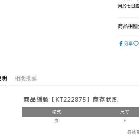
用於七日
Google Pa
大哥付你
相關說明
商品相關分
【大哥付
AFTEE先
1.本服務
人氣商品
2.付款方
相關說明
分享
流程，驗
【關於「A
ATM付款
完成交易
AFTEE
3.實際核
便利好安
4.訂單成
１．簡單
消。如遇
２．便利
運送方式
無法說明
３．安心
說明
相關推薦
【繳款方
全家取貨
1.分期款
【「AFT
醒簡訊。
每筆NT$6
１．於結帳
2.透過簡
付」結帳
帳／街口支
付款後全
２．訂單
３．收到繳
每筆NT$6
【注意事
／ATM／
1.本服務
※ 請注意
已關閉，
用戶於交
絡購買商品
款買賣價
先享後付
每筆NT$10
2.基於同
※ 交易是