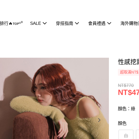
行🔥ᴛᴏᴘ⁵⁰
SALE
穿搭指南
會員禮遇
海外購物
性感挖肩
超取滿NT$
NT$770
NT$4
顏色：綠
顏色
白