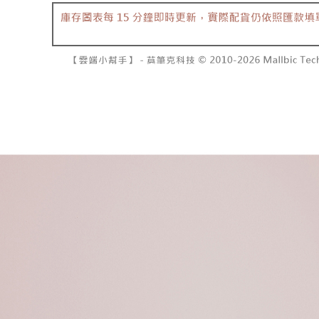
資料（包
是否繳費成
已關閉，請
用，由本
付客戶支
每筆NT$10
3.完整用
【注意事
7-11取貨
１．透過由
交易，需
每筆NT$6
求債權轉
２．關於
付款後7-1
https://aft
每筆NT$6
３．未成
「AFTE
宅配
任。
４．使用「
每筆NT$1
即時審查
結果請求
國家/地區
５．嚴禁
形，恩沛
動。