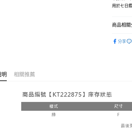
用於七日
Google Pa
大哥付你
相關說明
商品相關分
【大哥付
AFTEE先
1.本服務
人氣商品
2.付款方
相關說明
分享
流程，驗
【關於「A
ATM付款
完成交易
AFTEE
3.實際核
便利好安
4.訂單成
１．簡單
消。如遇
２．便利
運送方式
無法說明
３．安心
說明
相關推薦
【繳款方
全家取貨
1.分期款
【「AFT
醒簡訊。
每筆NT$6
１．於結帳
2.透過簡
付」結帳
帳／街口支
付款後全
２．訂單
３．收到繳
每筆NT$6
【注意事
／ATM／
1.本服務
※ 請注意
已關閉，
用戶於交
絡購買商品
款買賣價
先享後付
每筆NT$10
2.基於同
※ 交易是