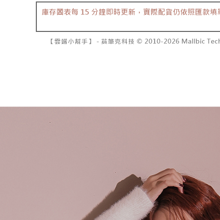
資料（包
是否繳費成
已關閉，請
用，由本
付客戶支
每筆NT$10
3.完整用
【注意事
7-11取貨
１．透過由
交易，需
每筆NT$6
求債權轉
２．關於
付款後7-1
https://aft
每筆NT$6
３．未成
「AFTE
宅配
任。
４．使用「
每筆NT$1
即時審查
結果請求
國家/地區
５．嚴禁
形，恩沛
動。