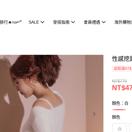
行🔥ᴛᴏᴘ⁵⁰
SALE
穿搭指南
會員禮遇
海外購物
性感挖肩
超取滿NT$
NT$770
NT$4
顏色：白
顏色
白