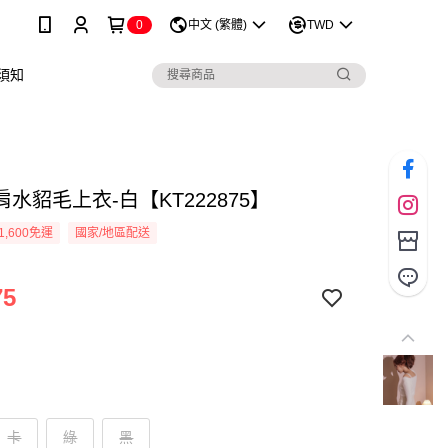
0
中文 (繁體)
TWD
須知
水貂毛上衣-白【KT222875】
1,600免運
國家/地區配送
75
卡
綠
黑