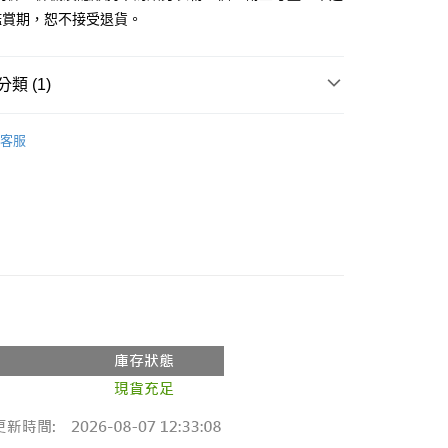
鑑賞期，恕不接受退貨。
y
分期
類 (1)
你分期使用說明】
享後付
由台灣大哥大提供，台灣大哥大用戶可立即使用無須另外申請。
推薦
式選擇「大哥付你分期」，訂單成立後會自動跳轉到大哥付的交易
客服
證手機門號後，選擇欲分期的期數、繳款截止日，確認付款後即
FTEE先享後付」】
。
先享後付是「在收到商品之後才付款」的支付方式。 讓您購物簡單
准額度、可分期數及費用金額請依後續交易確認頁面所載為準。
心！
立30分鐘內，如未前往確認交易或遇審核未通過，訂單將自動取
：不需註冊會員、不需綁卡、不需儲值。
「轉專審核」未通過狀況，表示未達大哥付你分期系統評分，恕
：只要手機號碼，簡訊認證，即可結帳。
評估內容。
：先確認商品／服務後，再付款。
式說明】
付款
項不併入電信帳單，「大哥付你分期」於每月結算日後寄送繳費提
EE先享後付」結帳流程】
0，滿NT$1,800(含以上)免運費
方式選擇「AFTEE先享後付」後，將跳轉至「AFTEE先享後
訊連結打開帳單後，可選擇「超商條碼／台灣大直營門市／銀行轉
頁面，進行簡訊認證並確認金額後，即可完成結帳。
付／iPASS MONEY」等通路繳費。
家取貨
成立數日內，您將收到繳費通知簡訊。
費通知簡訊後14天內，點擊此簡訊中的連結，可透過四大超商
0，滿NT$1,600(含以上)免運費
項】
網路銀行／等多元方式進行付款，方視為交易完成。
係由「台灣大哥大股份有限公司」（以下簡稱本公司）所提供，讓
：結帳手續完成當下不需立刻繳費，但若您需要取消訂單，請聯
請勿下單
易時，得透過本服務購買商品或服務，並由商店將買賣／分期付
的店家。未經商家同意取消之訂單仍視為有效，需透過AFTEE
金債權讓與本公司後，依約使用本公司帳單繳交帳款。
繳納相關費用。
,000
意付款使用「大哥付你分期」之契約關係目的，商店將以您的個人
否成功請以「AFTEE先享後付 」之結帳頁面顯示為準，若有關於