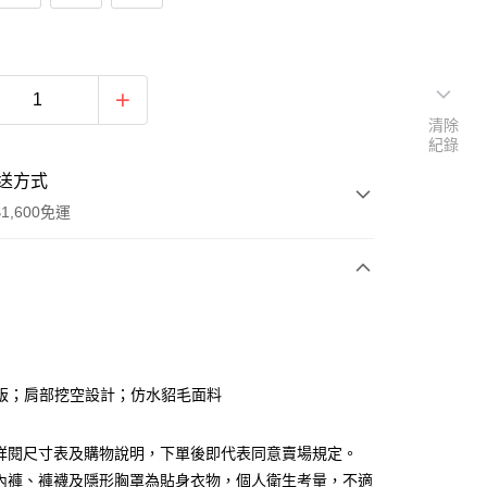
清除
紀錄
送方式
1,600免運
次付款
付款
版；肩部挖空設計；仿水貂毛面料
請詳閱尺寸表及購物說明，下單後即代表同意賣場規定。
、內褲、褲襪及隱形胸罩為貼身衣物，個人衛生考量，不適