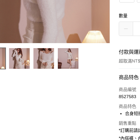
數量
付款與運
超取滿NT$
付款方式
商品特色
信用卡一
商品編號
8527583
超商取貨
商品特色
LINE Pay
合身短
Apple Pay
銷售重點
*訂購前
街口支付
*內搭褲