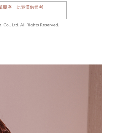
含姓名、電話或地址）提供予台灣大哥大進項蒐集、處理及利
功／繳費後需取消欲退款等相關疑問，請聯繫「AFTEE先享後
勿下單(付取)
公司與您本人進行分期帳單所需資料之確認、核對及更正。
援中心」
https://netprotections.freshdesk.com/support/home
,000
戶服務條款，請詳閱以下連結：
https://oppay.tw/userRule
項】
付款
恩沛科技股份有限公司提供之「AFTEE先享後付」服務完成之
依本服務之必要範圍內提供個人資料，並將交易相關給付款項請
0，滿NT$1,800(含以上)免運費
讓予恩沛科技股份有限公司。
個人資料處理事宜，請瀏覽以下網址：
1取貨
ee.tw/terms/#terms3
0，滿NT$1,600(含以上)免運費
年的使用者請事先徵得法定代理人或監護人之同意方可使用
E先享後付」，若未經同意申辦者引起之損失，本公司不負相關責
AFTEE先享後付」時，將依據個別帳號之用戶狀況，依本公司
00，滿NT$2,500(含以上)免運費
核予不同之上限額度；若仍有額度不足之情形，本公司將視審查
用戶進行身份認證。
配送
查看運費
一人註冊多個帳號或使用他人資訊註冊。若發現惡意使用之情
科技股份有限公司將有權停止該用戶之使用額度並採取法律行