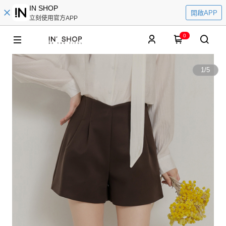
IN SHOP
開啟APP
立刻使用官方APP
0
1
/
5