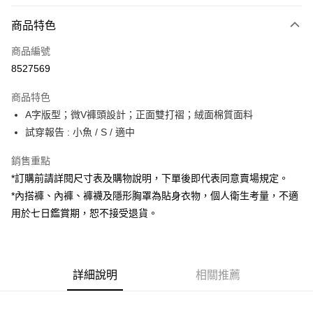
付款方式
商品特色
信用卡一次付款
商品編號
超商取貨付款
8527569
LINE Pay
商品特色
Apple Pay
A字版型；微V褲頭設計；正面雙打褶；絨面棉質面料
試穿報告 : 小魚 / S / 適中
街口支付
銷售重點
Google Pay
*訂購前請詳閱尺寸表及購物說明，下單後即代表同意賣場規定。
大哥付你分期
*內搭褲、內褲、褲襪及隱形胸罩為貼身衣物，個人衛生考量，不適
相關說明
用於七日鑑賞期，恕不接受退貨。
【大哥付你分期使用說明】
AFTEE先享後付
1.本服務由台灣大哥大提供，台灣大哥大用戶可立即使用無須另外申請。
2.付款方式選擇「大哥付你分期」，訂單成立後會自動跳轉到大哥付的交易
相關說明
流程，驗證手機門號後，選擇欲分期的期數、繳款截止日，確認付款後即完
【關於「AFTEE先享後付」】
成交易。
詳細說明
相關推薦
ATM付款
AFTEE先享後付是「在收到商品之後才付款」的支付方式。 讓您購物簡單
3.實際核准額度、可分期數及費用金額請依後續交易確認頁面所載為準。
便利好安心！
4.訂單成立30分鐘內，如未前往確認交易或遇審核未通過，訂單將自動取
１．簡單：不需註冊會員、不需綁卡、不需儲值。
運送方式
消。如遇「轉專審核」未通過狀況，表示未達大哥付你分期系統評分，恕無