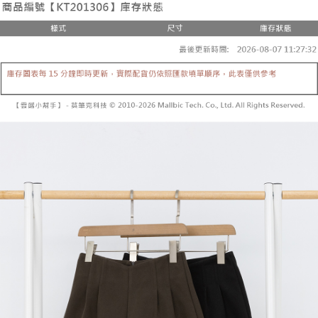
２．便利：只要手機號碼，簡訊認證，即可結帳。
法說明評估內容。
３．安心：先確認商品／服務後，再付款。
全家取貨付款
【繳款方式說明】
1.分期款項不併入電信帳單，「大哥付你分期」於每月結算日後寄送繳費提
每筆NT$60，滿NT$1,800(含以上)免運費
【「AFTEE先享後付」結帳流程】
醒簡訊。
１．於結帳方式選擇「AFTEE先享後付」後，將跳轉至「AFTEE先享後付」
2.透過簡訊連結打開帳單後，可選擇「超商條碼／台灣大直營門市／銀行轉
付款後全家取貨
結帳頁面，進行簡訊認證並確認金額後，即可完成結帳。
帳／街口支付／iPASS MONEY」等通路繳費。
２．訂單成立數日內，您將收到繳費通知簡訊。
每筆NT$60，滿NT$1,600(含以上)免運費
３．收到繳費通知簡訊後14天內，點擊此簡訊中的連結，可透過四大超商／
【注意事項】
ATM／網路銀行／等多元方式進行付款，方視為交易完成。
已關閉，請勿下單
1.本服務係由「台灣大哥大股份有限公司」（以下簡稱本公司）所提供，讓
※ 請注意：結帳手續完成當下不需立刻繳費，但若您需要取消訂單，請聯絡
用戶於交易時，得透過本服務購買商品或服務，並由商店將買賣／分期付款
每筆NT$10,000
購買商品的店家。未經商家同意取消之訂單仍視為有效，需透過AFTEE先享
買賣價金債權讓與本公司後，依約使用本公司帳單繳交帳款。
後付繳納相關費用。
2.基於同意付款使用「大哥付你分期」之契約關係目的，商店將以您的個人
已關閉，請勿下單(付取)
※ 交易是否成功請以「AFTEE先享後付 」之結帳頁面顯示為準，若有關於
資料（包含姓名、電話或地址）提供予台灣大哥大進項蒐集、處理及利用，
是否繳費成功／繳費後需取消欲退款等相關疑問，請聯繫「AFTEE先享後付
每筆NT$10,000
由本公司與您本人進行分期帳單所需資料之確認、核對及更正。
客戶支援中心」
https://netprotections.freshdesk.com/support/home
3.完整用戶服務條款，請詳閱以下連結：
https://oppay.tw/userRule
7-11取貨付款
【注意事項】
１．透過由恩沛科技股份有限公司提供之「AFTEE先享後付」服務完成之交
每筆NT$60，滿NT$1,800(含以上)免運費
易，需依本服務之必要範圍內提供個人資料，並將交易相關給付款項請求債
權轉讓予恩沛科技股份有限公司。
付款後7-11取貨
２．關於個人資料處理事宜，請瀏覽以下網址：
每筆NT$60，滿NT$1,600(含以上)免運費
https://aftee.tw/terms/#terms3
３．未成年的使用者請事先徵得法定代理人或監護人之同意方可使用
宅配
「AFTEE先享後付」，若未經同意申辦者引起之損失，本公司不負相關責
任。
每筆NT$100，滿NT$2,500(含以上)免運費