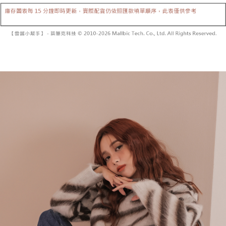
【「AFTEE先享後付」結帳流程】
醒簡訊。
１．於結帳方式選擇「AFTEE先享後付」後，將跳轉至「AFTEE先享後付」
2.透過簡訊連結打開帳單後，可選擇「超商條碼／台灣大直營門市／銀行轉
付款後全家取貨
結帳頁面，進行簡訊認證並確認金額後，即可完成結帳。
帳／街口支付／iPASS MONEY」等通路繳費。
２．訂單成立數日內，您將收到繳費通知簡訊。
每筆NT$60，滿NT$1,600(含以上)免運費
３．收到繳費通知簡訊後14天內，點擊此簡訊中的連結，可透過四大超商／
【注意事項】
ATM／網路銀行／等多元方式進行付款，方視為交易完成。
已關閉，請勿下單
1.本服務係由「台灣大哥大股份有限公司」（以下簡稱本公司）所提供，讓
※ 請注意：結帳手續完成當下不需立刻繳費，但若您需要取消訂單，請聯絡
用戶於交易時，得透過本服務購買商品或服務，並由商店將買賣／分期付款
每筆NT$10,000
購買商品的店家。未經商家同意取消之訂單仍視為有效，需透過AFTEE先享
買賣價金債權讓與本公司後，依約使用本公司帳單繳交帳款。
後付繳納相關費用。
2.基於同意付款使用「大哥付你分期」之契約關係目的，商店將以您的個人
已關閉，請勿下單(付取)
※ 交易是否成功請以「AFTEE先享後付 」之結帳頁面顯示為準，若有關於
資料（包含姓名、電話或地址）提供予台灣大哥大進項蒐集、處理及利用，
是否繳費成功／繳費後需取消欲退款等相關疑問，請聯繫「AFTEE先享後付
每筆NT$10,000
由本公司與您本人進行分期帳單所需資料之確認、核對及更正。
客戶支援中心」
https://netprotections.freshdesk.com/support/home
3.完整用戶服務條款，請詳閱以下連結：
https://oppay.tw/userRule
7-11取貨付款
【注意事項】
１．透過由恩沛科技股份有限公司提供之「AFTEE先享後付」服務完成之交
每筆NT$60，滿NT$1,800(含以上)免運費
易，需依本服務之必要範圍內提供個人資料，並將交易相關給付款項請求債
權轉讓予恩沛科技股份有限公司。
付款後7-11取貨
２．關於個人資料處理事宜，請瀏覽以下網址：
每筆NT$60，滿NT$1,600(含以上)免運費
https://aftee.tw/terms/#terms3
３．未成年的使用者請事先徵得法定代理人或監護人之同意方可使用
宅配
「AFTEE先享後付」，若未經同意申辦者引起之損失，本公司不負相關責
任。
每筆NT$100，滿NT$2,500(含以上)免運費
４．使用「AFTEE先享後付」時，將依據個別帳號之用戶狀況，依本公司即
時審查核予不同之上限額度；若仍有額度不足之情形，本公司將視審查結果
國家/地區配送
查看運費
請求用戶進行身份認證。