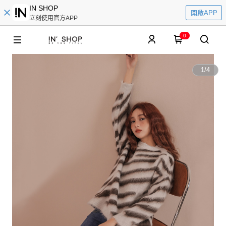
IN SHOP
開啟APP
立刻使用官方APP
0
1
/
4