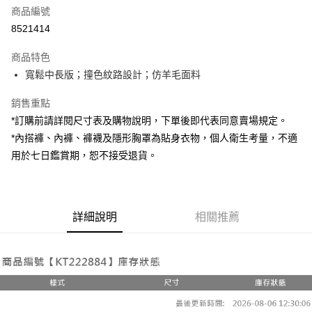
商品編號
超商取貨付款
8521414
LINE Pay
商品特色
Apple Pay
寬鬆中長版；撞色紋路設計；仿羊毛面料
街口支付
銷售重點
*訂購前請詳閱尺寸表及購物說明，下單後即代表同意賣場規定。
Google Pay
*內搭褲、內褲、褲襪及隱形胸罩為貼身衣物，個人衛生考量，不適
大哥付你分期
用於七日鑑賞期，恕不接受退貨。
相關說明
【大哥付你分期使用說明】
AFTEE先享後付
1.本服務由台灣大哥大提供，台灣大哥大用戶可立即使用無須另外申請。
2.付款方式選擇「大哥付你分期」，訂單成立後會自動跳轉到大哥付的交易
相關說明
詳細說明
相關推薦
流程，驗證手機門號後，選擇欲分期的期數、繳款截止日，確認付款後即完
【關於「AFTEE先享後付」】
成交易。
ATM付款
AFTEE先享後付是「在收到商品之後才付款」的支付方式。 讓您購物簡單
3.實際核准額度、可分期數及費用金額請依後續交易確認頁面所載為準。
便利好安心！
4.訂單成立30分鐘內，如未前往確認交易或遇審核未通過，訂單將自動取
１．簡單：不需註冊會員、不需綁卡、不需儲值。
運送方式
消。如遇「轉專審核」未通過狀況，表示未達大哥付你分期系統評分，恕無
２．便利：只要手機號碼，簡訊認證，即可結帳。
法說明評估內容。
３．安心：先確認商品／服務後，再付款。
全家取貨付款
【繳款方式說明】
1.分期款項不併入電信帳單，「大哥付你分期」於每月結算日後寄送繳費提
每筆NT$60，滿NT$1,800(含以上)免運費