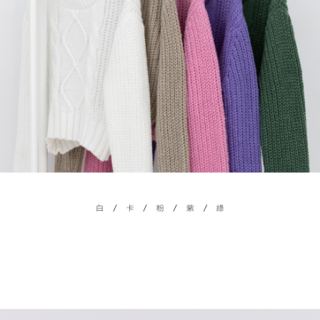
ロテクションズ（以下 AFTEE という）が提供し、AFTEEが代金を徴収し
ます。当サービスご利用の際に提供しなければならない個人情報（注文者
國家/地區配送
送料を確認
の氏名、電話番号、受取人の氏名、電話番号、受取人住所を含むがこれに
限らない）は、AFTEEに渡され当サービスで必要な範囲内で利用されま
す。AFTEEの個人情報の収集、処理、利用について、詳細はAFTEE公式ホ
ームページの『個人情報の収集、処理及び利用に関する声明』をご参照く
ださい（
https://aftee.tw/privacypolicy/
）。
AFTEEの初回ご利用の際に、審査を通過すれば、最高額がNT$10,000にな
ります。支払い期限を過ぎた場合、その金額に基づいて年利20%の遅延滞
納金が加算されます。未成年の利用者は、事前に法定代理人または後見人
の同意を得ればAFTEEをご利用いただけます。
個人情報の処理、利用について疑問がある、または関連する法律の権利を
行使したい場合は、ネットプロテクションズ
cs_tw@netprotections.co.jp
にご連絡ください。上記に示した個人情報を、必要な購入注文書とあわせ
てAFTEEにご提供いただく、またはAFTEEにあなたの個人情報の収集、処
理、利用を許可することににご同意いただけない場合は、当サービスを選
択しないでください。