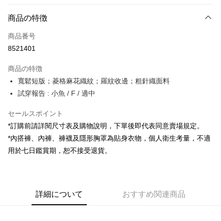
お支払い方法
商品の特徴
クレジットカード1回払い
商品番号
コンビニ店頭代金引換
8521401
LINE Pay
商品の特徴
Apple Pay
寬鬆短版；菱格麻花織紋；羅紋收邊；粗針織面料
試穿報告 : 小魚 / F / 適中
JKOPAY
セールスポイント
Google Pay
*訂購前請詳閱尺寸表及購物說明，下單後即代表同意賣場規定。
OP Pay Later
*內搭褲、內褲、褲襪及隱形胸罩為貼身衣物，個人衛生考量，不適
説明
用於七日鑑賞期，恕不接受退貨。
【OP Pay Later 使用説明】
AFTEE代金後払い
1. 本サービスは台湾大哥大によって提供され、台湾大哥大のユーザーは追
加の申請なしで即時に利用可能です。
説明
2. 支払い方法で「OP Pay Later」を選択すると、注文が成立した後に自動
一、 AFTEE代金後払いについて
的に OP Pay Later の取引プロセスに移行し、携帯番号を確認後、分割払
ATM払い
詳細について
おすすめ関連商品
1.お支払い方法でAFTEE代金後払いを選択すると、携帯電話認証ウィンド
いの回数や支払い期限を選択し、支払いを確認すると取引が完了します。
ウが表示されます。
3. 実際の承認額、分割回数および費用については、後続の取引確認ページ
2.SMSで認証してお支払い手続を進めてください。
配送方法
を基準とします。