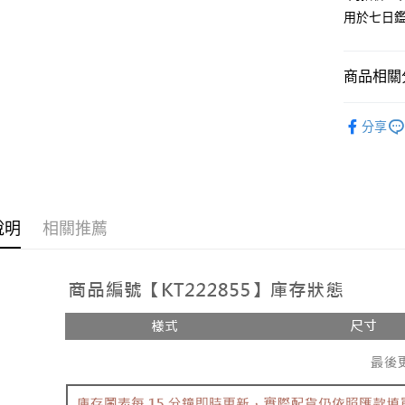
用於七日
Google Pa
大哥付你
相關說明
商品相關分
【大哥付
AFTEE先
1.本服務
人氣商品
2.付款方
相關說明
分享
流程，驗
【上衣】
【關於「A
ATM付款
完成交易
AFTEE
3.實際核
便利好安
4.訂單成
１．簡單
消。如遇
２．便利
運送方式
無法說明
３．安心
說明
相關推薦
【繳款方
全家取貨
1.分期款
【「AFT
醒簡訊。
每筆NT$6
１．於結帳
2.透過簡
付」結帳
帳／街口支
付款後全
２．訂單
３．收到繳
每筆NT$6
【注意事
／ATM／
1.本服務
※ 請注意
已關閉，
用戶於交
絡購買商品
款買賣價
先享後付
每筆NT$10
2.基於同
※ 交易是