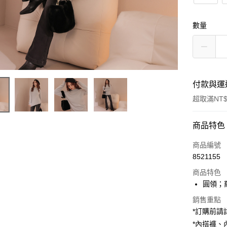
數量
付款與運
超取滿NT$
付款方式
商品特色
信用卡一
商品編號
8521155
超商取貨
商品特色
LINE Pay
圓領；
Apple Pay
銷售重點
*訂購前
街口支付
*內搭褲