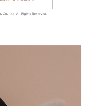
含姓名、電話或地址）提供予台灣大哥大進項蒐集、處理及利
功／繳費後需取消欲退款等相關疑問，請聯繫「AFTEE先享後
勿下單(付取)
公司與您本人進行分期帳單所需資料之確認、核對及更正。
援中心」
https://netprotections.freshdesk.com/support/home
,000
戶服務條款，請詳閱以下連結：
https://oppay.tw/userRule
項】
付款
恩沛科技股份有限公司提供之「AFTEE先享後付」服務完成之
依本服務之必要範圍內提供個人資料，並將交易相關給付款項請
0，滿NT$1,800(含以上)免運費
讓予恩沛科技股份有限公司。
個人資料處理事宜，請瀏覽以下網址：
1取貨
ee.tw/terms/#terms3
0，滿NT$1,600(含以上)免運費
年的使用者請事先徵得法定代理人或監護人之同意方可使用
E先享後付」，若未經同意申辦者引起之損失，本公司不負相關責
AFTEE先享後付」時，將依據個別帳號之用戶狀況，依本公司
00，滿NT$2,500(含以上)免運費
核予不同之上限額度；若仍有額度不足之情形，本公司將視審查
用戶進行身份認證。
配送
查看運費
一人註冊多個帳號或使用他人資訊註冊。若發現惡意使用之情
科技股份有限公司將有權停止該用戶之使用額度並採取法律行