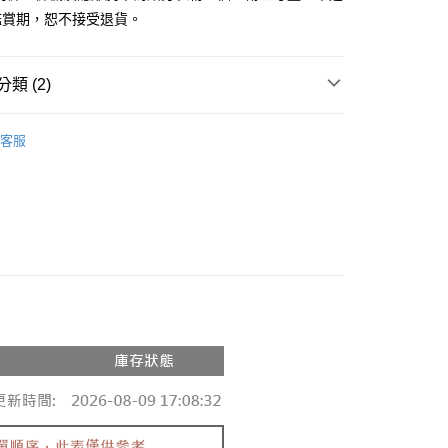
鑑賞期，恕不接受退貨。
y
分期
類 (2)
你分期使用說明】
享後付
由台灣大哥大提供，台灣大哥大用戶可立即使用無須另外申請。
推薦
式選擇「大哥付你分期」，訂單成立後會自動跳轉到大哥付的交易
客服
證手機門號後，選擇欲分期的期數、繳款截止日，確認付款後即
◖ 針織上衣 ◗
FTEE先享後付」】
。
先享後付是「在收到商品之後才付款」的支付方式。 讓您購物簡單
准額度、可分期數及費用金額請依後續交易確認頁面所載為準。
心！
立30分鐘內，如未前往確認交易或遇審核未通過，訂單將自動取
：不需註冊會員、不需綁卡、不需儲值。
「轉專審核」未通過狀況，表示未達大哥付你分期系統評分，恕
：只要手機號碼，簡訊認證，即可結帳。
評估內容。
：先確認商品／服務後，再付款。
式說明】
付款
項不併入電信帳單，「大哥付你分期」於每月結算日後寄送繳費提
EE先享後付」結帳流程】
0，滿NT$1,800(含以上)免運費
方式選擇「AFTEE先享後付」後，將跳轉至「AFTEE先享後
訊連結打開帳單後，可選擇「超商條碼／台灣大直營門市／銀行轉
頁面，進行簡訊認證並確認金額後，即可完成結帳。
付／iPASS MONEY」等通路繳費。
家取貨
成立數日內，您將收到繳費通知簡訊。
費通知簡訊後14天內，點擊此簡訊中的連結，可透過四大超商
0，滿NT$1,600(含以上)免運費
項】
網路銀行／等多元方式進行付款，方視為交易完成。
係由「台灣大哥大股份有限公司」（以下簡稱本公司）所提供，讓
：結帳手續完成當下不需立刻繳費，但若您需要取消訂單，請聯
請勿下單
易時，得透過本服務購買商品或服務，並由商店將買賣／分期付
的店家。未經商家同意取消之訂單仍視為有效，需透過AFTEE
金債權讓與本公司後，依約使用本公司帳單繳交帳款。
繳納相關費用。
,000
意付款使用「大哥付你分期」之契約關係目的，商店將以您的個人
否成功請以「AFTEE先享後付 」之結帳頁面顯示為準，若有關於