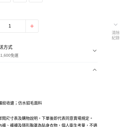
清除
紀錄
送方式
1,600免運
次付款
付款
羅紋收邊；仿水貂毛面料
請詳閱尺寸表及購物說明，下單後即代表同意賣場規定。
、內褲、褲襪及隱形胸罩為貼身衣物，個人衛生考量，不適