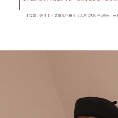
資料（包
是否繳費成
已關閉，請
用，由本
付客戶支
每筆NT$10
3.完整用
【注意事
7-11取貨
１．透過由
交易，需
每筆NT$6
求債權轉
２．關於
付款後7-1
https://aft
每筆NT$6
３．未成
「AFTE
宅配
任。
４．使用「
每筆NT$1
即時審查
結果請求
國家/地區
５．嚴禁
形，恩沛
動。