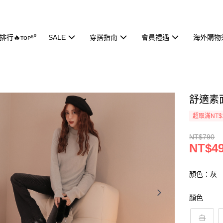
行🔥ᴛᴏᴘ⁵⁰
SALE
穿搭指南
會員禮遇
海外購物
舒適素面
超取滿NT$
NT$790
NT$4
顏色：灰
顏色
白