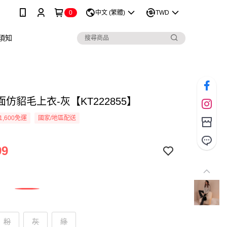
0
中文 (繁體)
TWD
須知
仿貂毛上衣-灰【KT222855】
1,600免運
國家/地區配送
99
粉
灰
綠