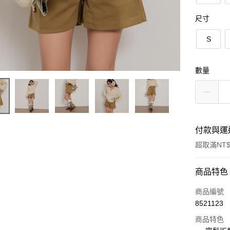
尺寸
S
數量
付款與運
超取滿NT$
付款方式
商品特色
信用卡一
商品編號
8521123
超商取貨
商品特色
LINE Pay