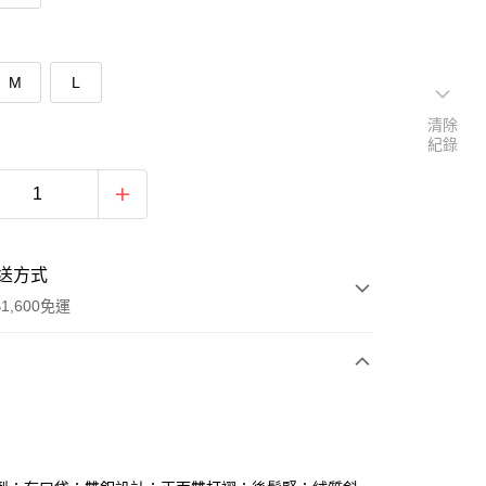
M
L
清除
紀錄
送方式
1,600免運
次付款
付款