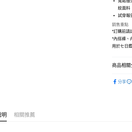
寬鬆版
紋面料
Apple Pay
試穿報告 
街口支付
銷售重點
*訂購前
Google Pa
*內搭褲
大哥付你
用於七日
相關說明
【大哥付
AFTEE先
1.本服務
商品相關分
2.付款方
相關說明
流程，驗
【關於「A
ATM付款
➤𝙉𝙀𝙒 𝘼𝙍
完成交易
AFTEE
分享
3.實際核
便利好安
人氣商品
4.訂單成
１．簡單
消。如遇
２．便利
運送方式
【褲子】
無法說明
３．安心
【繳款方
全家取貨
1.分期款
【「AFT
醒簡訊。
說明
相關推薦
每筆NT$6
１．於結帳
2.透過簡
付」結帳
帳／街口支
付款後全
２．訂單
３．收到繳