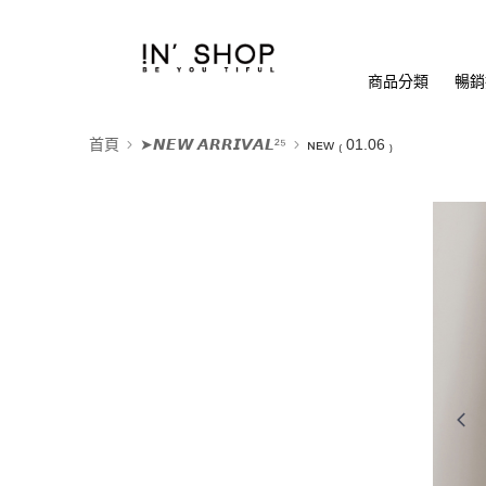
商品分類
暢銷排
首頁
➤𝙉𝙀𝙒 𝘼𝙍𝙍𝙄𝙑𝘼𝙇²⁵
ɴᴇᴡ ₍ 01.06 ₎