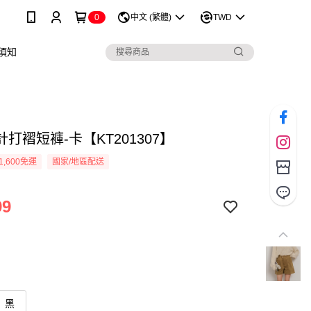
0
中文 (繁體)
TWD
須知
打褶短褲-卡【KT201307】
1,600免運
國家/地區配送
99
黑