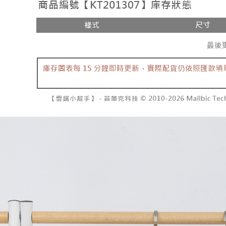
每筆NT$6
【注意事
／ATM／
1.本服務
※ 請注意
已關閉，
用戶於交
絡購買商品
款買賣價
先享後付
每筆NT$10
2.基於同
※ 交易是
資料（包
是否繳費成
已關閉，請
用，由本
付客戶支
每筆NT$10
3.完整用
【注意事
7-11取貨
１．透過由
交易，需
每筆NT$6
求債權轉
２．關於
付款後7-1
https://aft
每筆NT$6
３．未成
「AFTE
宅配
任。
４．使用「
每筆NT$1
即時審查
結果請求
國家/地區
５．嚴禁
形，恩沛
動。