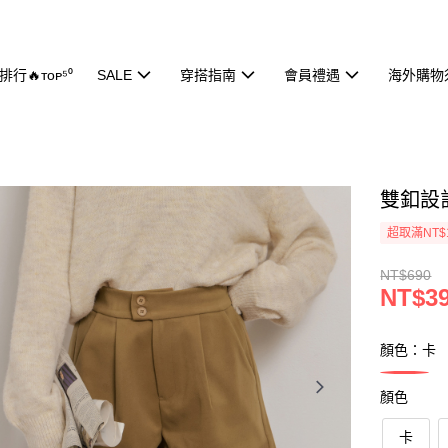
行🔥ᴛᴏᴘ⁵⁰
SALE
穿搭指南
會員禮遇
海外購物
雙釦設計
超取滿NT$
NT$690
NT$3
顏色：卡
顏色
卡