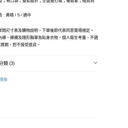
型；有口袋；雙釦設計；正面雙打褶；後鬆緊；絨質斜
: 黃晴 / S / 適中
請詳閱尺寸表及購物說明，下單後即代表同意賣場規定。
y
、內褲、褲襪及隱形胸罩為貼身衣物，個人衛生考量，不適
分期
鑑賞期，恕不接受退貨。
你分期使用說明】
享後付
由台灣大哥大提供，台灣大哥大用戶可立即使用無須另外申請。
類 (3)
式選擇「大哥付你分期」，訂單成立後會自動跳轉到大哥付的交易
證手機門號後，選擇欲分期的期數、繳款截止日，確認付款後即
FTEE先享後付」】
𝙍𝙄𝙑𝘼𝙇²⁵
。
ɴᴇᴡ ₍ 01.06 ₎
先享後付是「在收到商品之後才付款」的支付方式。 讓您購物簡單
客服
准額度、可分期數及費用金額請依後續交易確認頁面所載為準。
心！
推薦
立30分鐘內，如未前往確認交易或遇審核未通過，訂單將自動取
：不需註冊會員、不需綁卡、不需儲值。
「轉專審核」未通過狀況，表示未達大哥付你分期系統評分，恕
：只要手機號碼，簡訊認證，即可結帳。
◖ 短褲 ◗
評估內容。
：先確認商品／服務後，再付款。
式說明】
付款
項不併入電信帳單，「大哥付你分期」於每月結算日後寄送繳費提
EE先享後付」結帳流程】
0，滿NT$1,800(含以上)免運費
方式選擇「AFTEE先享後付」後，將跳轉至「AFTEE先享後
訊連結打開帳單後，可選擇「超商條碼／台灣大直營門市／銀行轉
頁面，進行簡訊認證並確認金額後，即可完成結帳。
付／iPASS MONEY」等通路繳費。
家取貨
成立數日內，您將收到繳費通知簡訊。
費通知簡訊後14天內，點擊此簡訊中的連結，可透過四大超商