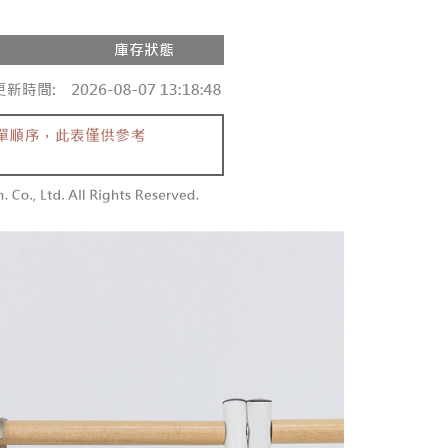
0，滿NT$1,600(含以上)免運費
項】
網路銀行／等多元方式進行付款，方視為交易完成。
係由「台灣大哥大股份有限公司」（以下簡稱本公司）所提供，讓
：結帳手續完成當下不需立刻繳費，但若您需要取消訂單，請聯
請勿下單
易時，得透過本服務購買商品或服務，並由商店將買賣／分期付
的店家。未經商家同意取消之訂單仍視為有效，需透過AFTEE
金債權讓與本公司後，依約使用本公司帳單繳交帳款。
繳納相關費用。
,000
意付款使用「大哥付你分期」之契約關係目的，商店將以您的個人
否成功請以「AFTEE先享後付 」之結帳頁面顯示為準，若有關於
含姓名、電話或地址）提供予台灣大哥大進項蒐集、處理及利
功／繳費後需取消欲退款等相關疑問，請聯繫「AFTEE先享後
勿下單(付取)
公司與您本人進行分期帳單所需資料之確認、核對及更正。
援中心」
https://netprotections.freshdesk.com/support/home
,000
戶服務條款，請詳閱以下連結：
https://oppay.tw/userRule
項】
付款
恩沛科技股份有限公司提供之「AFTEE先享後付」服務完成之
依本服務之必要範圍內提供個人資料，並將交易相關給付款項請
0，滿NT$1,800(含以上)免運費
讓予恩沛科技股份有限公司。
個人資料處理事宜，請瀏覽以下網址：
1取貨
ee.tw/terms/#terms3
0，滿NT$1,600(含以上)免運費
年的使用者請事先徵得法定代理人或監護人之同意方可使用
E先享後付」，若未經同意申辦者引起之損失，本公司不負相關責
AFTEE先享後付」時，將依據個別帳號之用戶狀況，依本公司
00，滿NT$2,500(含以上)免運費
核予不同之上限額度；若仍有額度不足之情形，本公司將視審查
用戶進行身份認證。
配送
查看運費
一人註冊多個帳號或使用他人資訊註冊。若發現惡意使用之情
科技股份有限公司將有權停止該用戶之使用額度並採取法律行