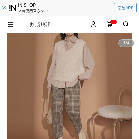
IN SHOP
開啟APP
立刻使用官方APP
0
1
/
4