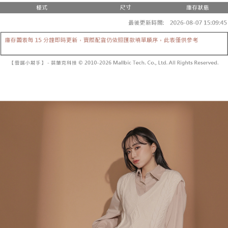
２．便利：只要手機號碼，簡訊認證，即可結帳。
法說明評估內容。
３．安心：先確認商品／服務後，再付款。
全家取貨付款
【繳款方式說明】
1.分期款項不併入電信帳單，「大哥付你分期」於每月結算日後寄送繳費提
每筆NT$60，滿NT$1,800(含以上)免運費
【「AFTEE先享後付」結帳流程】
醒簡訊。
１．於結帳方式選擇「AFTEE先享後付」後，將跳轉至「AFTEE先享後付」
2.透過簡訊連結打開帳單後，可選擇「超商條碼／台灣大直營門市／銀行轉
付款後全家取貨
結帳頁面，進行簡訊認證並確認金額後，即可完成結帳。
帳／街口支付／iPASS MONEY」等通路繳費。
２．訂單成立數日內，您將收到繳費通知簡訊。
每筆NT$60，滿NT$1,600(含以上)免運費
３．收到繳費通知簡訊後14天內，點擊此簡訊中的連結，可透過四大超商／
【注意事項】
ATM／網路銀行／等多元方式進行付款，方視為交易完成。
已關閉，請勿下單
1.本服務係由「台灣大哥大股份有限公司」（以下簡稱本公司）所提供，讓
※ 請注意：結帳手續完成當下不需立刻繳費，但若您需要取消訂單，請聯絡
用戶於交易時，得透過本服務購買商品或服務，並由商店將買賣／分期付款
每筆NT$10,000
購買商品的店家。未經商家同意取消之訂單仍視為有效，需透過AFTEE先享
買賣價金債權讓與本公司後，依約使用本公司帳單繳交帳款。
後付繳納相關費用。
2.基於同意付款使用「大哥付你分期」之契約關係目的，商店將以您的個人
已關閉，請勿下單(付取)
※ 交易是否成功請以「AFTEE先享後付 」之結帳頁面顯示為準，若有關於
資料（包含姓名、電話或地址）提供予台灣大哥大進項蒐集、處理及利用，
是否繳費成功／繳費後需取消欲退款等相關疑問，請聯繫「AFTEE先享後付
每筆NT$10,000
由本公司與您本人進行分期帳單所需資料之確認、核對及更正。
客戶支援中心」
https://netprotections.freshdesk.com/support/home
3.完整用戶服務條款，請詳閱以下連結：
https://oppay.tw/userRule
7-11取貨付款
【注意事項】
１．透過由恩沛科技股份有限公司提供之「AFTEE先享後付」服務完成之交
每筆NT$60，滿NT$1,800(含以上)免運費
易，需依本服務之必要範圍內提供個人資料，並將交易相關給付款項請求債
權轉讓予恩沛科技股份有限公司。
付款後7-11取貨
２．關於個人資料處理事宜，請瀏覽以下網址：
每筆NT$60，滿NT$1,600(含以上)免運費
https://aftee.tw/terms/#terms3
３．未成年的使用者請事先徵得法定代理人或監護人之同意方可使用
宅配
「AFTEE先享後付」，若未經同意申辦者引起之損失，本公司不負相關責
任。
每筆NT$100，滿NT$2,500(含以上)免運費