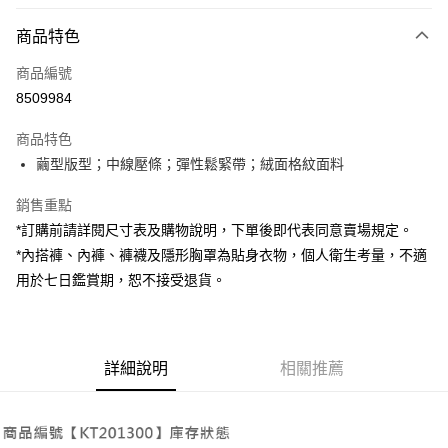
付款方式
商品特色
信用卡一次付款
商品編號
超商取貨付款
8509984
LINE Pay
商品特色
Apple Pay
繭型版型；中線壓條；彈性鬆緊帶；絨面格紋面料
街口支付
銷售重點
*訂購前請詳閱尺寸表及購物說明，下單後即代表同意賣場規定。
Google Pay
*內搭褲、內褲、褲襪及隱形胸罩為貼身衣物，個人衛生考量，不適
大哥付你分期
用於七日鑑賞期，恕不接受退貨。
相關說明
【大哥付你分期使用說明】
AFTEE先享後付
1.本服務由台灣大哥大提供，台灣大哥大用戶可立即使用無須另外申請。
2.付款方式選擇「大哥付你分期」，訂單成立後會自動跳轉到大哥付的交易
相關說明
詳細說明
相關推薦
流程，驗證手機門號後，選擇欲分期的期數、繳款截止日，確認付款後即完
【關於「AFTEE先享後付」】
成交易。
ATM付款
AFTEE先享後付是「在收到商品之後才付款」的支付方式。 讓您購物簡單
3.實際核准額度、可分期數及費用金額請依後續交易確認頁面所載為準。
便利好安心！
4.訂單成立30分鐘內，如未前往確認交易或遇審核未通過，訂單將自動取
１．簡單：不需註冊會員、不需綁卡、不需儲值。
運送方式
消。如遇「轉專審核」未通過狀況，表示未達大哥付你分期系統評分，恕無