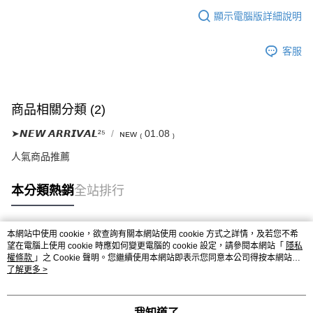
顯示電腦版詳細說明
客服
商品相關分類 (2)
➤𝙉𝙀𝙒 𝘼𝙍𝙍𝙄𝙑𝘼𝙇²⁵
ɴᴇᴡ ₍ 01.08 ₎
人氣商品推薦
本分類熱銷
全站排行
本網站中使用 cookie，欲查詢有關本網站使用 cookie 方式之詳情，及若您不希
熱門標籤
望在電腦上使用 cookie 時應如何變更電腦的 cookie 設定，請參閱本網站「
隱私
權條款
」之 Cookie 聲明。您繼續使用本網站即表示您同意本公司得按本網站使
用條款之 Cookie 聲明使用 cookie。
了解更多 >
我知道了