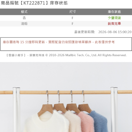
２．便利：只要手機號碼，簡訊認證，即可結帳。
法說明評估內容。
３．安心：先確認商品／服務後，再付款。
全家取貨付款
【繳款方式說明】
1.分期款項不併入電信帳單，「大哥付你分期」於每月結算日後寄送繳費提
每筆NT$60，滿NT$1,800(含以上)免運費
【「AFTEE先享後付」結帳流程】
醒簡訊。
１．於結帳方式選擇「AFTEE先享後付」後，將跳轉至「AFTEE先享後付」
2.透過簡訊連結打開帳單後，可選擇「超商條碼／台灣大直營門市／銀行轉
付款後全家取貨
結帳頁面，進行簡訊認證並確認金額後，即可完成結帳。
帳／街口支付／iPASS MONEY」等通路繳費。
２．訂單成立數日內，您將收到繳費通知簡訊。
每筆NT$60，滿NT$1,600(含以上)免運費
３．收到繳費通知簡訊後14天內，點擊此簡訊中的連結，可透過四大超商／
【注意事項】
ATM／網路銀行／等多元方式進行付款，方視為交易完成。
已關閉，請勿下單
1.本服務係由「台灣大哥大股份有限公司」（以下簡稱本公司）所提供，讓
※ 請注意：結帳手續完成當下不需立刻繳費，但若您需要取消訂單，請聯絡
用戶於交易時，得透過本服務購買商品或服務，並由商店將買賣／分期付款
每筆NT$10,000
購買商品的店家。未經商家同意取消之訂單仍視為有效，需透過AFTEE先享
買賣價金債權讓與本公司後，依約使用本公司帳單繳交帳款。
後付繳納相關費用。
2.基於同意付款使用「大哥付你分期」之契約關係目的，商店將以您的個人
已關閉，請勿下單(付取)
※ 交易是否成功請以「AFTEE先享後付 」之結帳頁面顯示為準，若有關於
資料（包含姓名、電話或地址）提供予台灣大哥大進項蒐集、處理及利用，
是否繳費成功／繳費後需取消欲退款等相關疑問，請聯繫「AFTEE先享後付
每筆NT$10,000
由本公司與您本人進行分期帳單所需資料之確認、核對及更正。
客戶支援中心」
https://netprotections.freshdesk.com/support/home
3.完整用戶服務條款，請詳閱以下連結：
https://oppay.tw/userRule
7-11取貨付款
【注意事項】
１．透過由恩沛科技股份有限公司提供之「AFTEE先享後付」服務完成之交
每筆NT$60，滿NT$1,800(含以上)免運費
易，需依本服務之必要範圍內提供個人資料，並將交易相關給付款項請求債
權轉讓予恩沛科技股份有限公司。
付款後7-11取貨
２．關於個人資料處理事宜，請瀏覽以下網址：
每筆NT$60，滿NT$1,600(含以上)免運費
https://aftee.tw/terms/#terms3
３．未成年的使用者請事先徵得法定代理人或監護人之同意方可使用
宅配
「AFTEE先享後付」，若未經同意申辦者引起之損失，本公司不負相關責
任。
每筆NT$100，滿NT$2,500(含以上)免運費