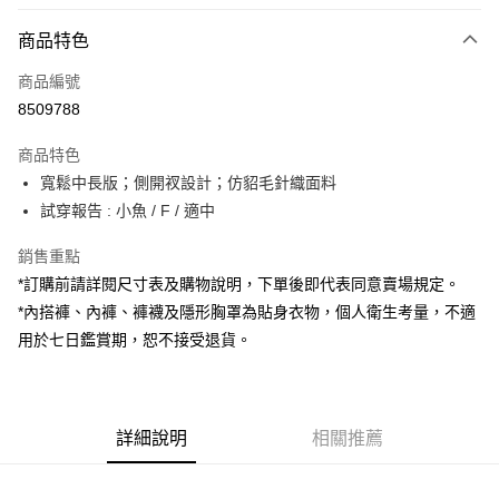
付款方式
商品特色
信用卡一次付款
商品編號
超商取貨付款
8509788
LINE Pay
商品特色
Apple Pay
寬鬆中長版；側開衩設計；仿貂毛針織面料
試穿報告 : 小魚 / F / 適中
街口支付
銷售重點
Google Pay
*訂購前請詳閱尺寸表及購物說明，下單後即代表同意賣場規定。
大哥付你分期
*內搭褲、內褲、褲襪及隱形胸罩為貼身衣物，個人衛生考量，不適
相關說明
用於七日鑑賞期，恕不接受退貨。
【大哥付你分期使用說明】
AFTEE先享後付
1.本服務由台灣大哥大提供，台灣大哥大用戶可立即使用無須另外申請。
2.付款方式選擇「大哥付你分期」，訂單成立後會自動跳轉到大哥付的交易
相關說明
流程，驗證手機門號後，選擇欲分期的期數、繳款截止日，確認付款後即完
【關於「AFTEE先享後付」】
成交易。
詳細說明
相關推薦
ATM付款
AFTEE先享後付是「在收到商品之後才付款」的支付方式。 讓您購物簡單
3.實際核准額度、可分期數及費用金額請依後續交易確認頁面所載為準。
便利好安心！
4.訂單成立30分鐘內，如未前往確認交易或遇審核未通過，訂單將自動取
１．簡單：不需註冊會員、不需綁卡、不需儲值。
運送方式
消。如遇「轉專審核」未通過狀況，表示未達大哥付你分期系統評分，恕無