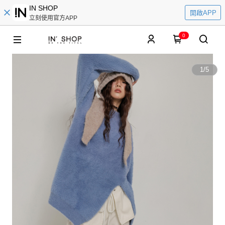
IN SHOP
開啟APP
立刻使用官方APP
0
1
/
5